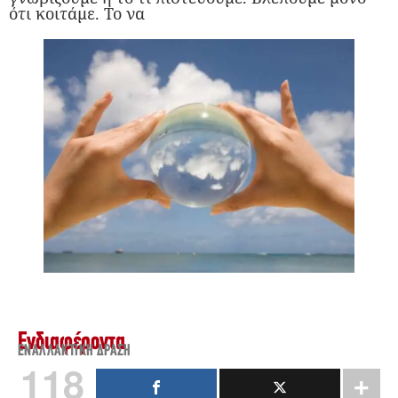
ότι κοιτάμε. Το να
Ενδιαφέροντα
ΕΝΑΛΛΑΚΤΙΚΉ ΔΡΆΣΗ
118