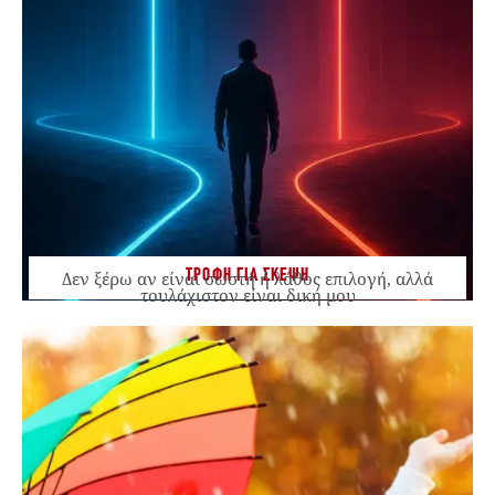
ΤΡΟΦΗ ΓΙΑ ΣΚΕΨΗ
Δεν ξέρω αν είναι σωστή ή λάθος επιλογή, αλλά
τουλάχιστον είναι δική μου