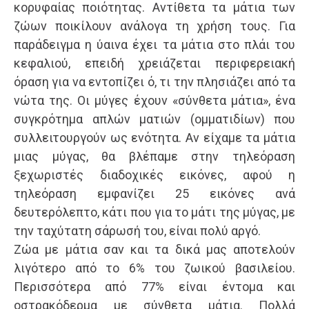
κορυφαίας ποιότητας. Αντίθετα τα μάτια των
ζώων ποικίλουν ανάλογα τη χρήση τους. Για
παράδειγμα η ύαινα έχει τα μάτια στο πλάι του
κεφαλιού, επειδή χρειάζεται περιφερειακή
όραση για να εντοπίζει ό, τι την πλησιάζει από τα
νώτα της. Οι μύγες έχουν «σύνθετα μάτια», ένα
συγκρότημα απλών ματιών (ομματιδίων) που
συλλειτουργούν ως ενότητα. Αν είχαμε τα μάτια
μιας μύγας, θα βλέπαμε στην τηλεόραση
ξεχωριστές διαδοχικές εικόνες, αφού η
τηλεόραση εμφανίζει 25 εικόνες ανά
δευτερόλεπτο, κάτι που για το μάτι της μύγας, με
την ταχύτατη σάρωσή του, είναι πολύ αργό.
Ζώα με μάτια σαν και τα δικά μας αποτελούν
λιγότερο από το 6% του ζωικού βασιλείου.
Περισσότερα από 77% είναι έντομα και
οστρακόδερμα με σύνθετα μάτια. Πολλά