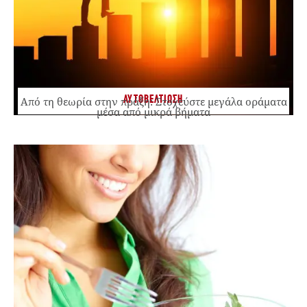
ΑΥΤΟΒΕΛΤΙΩΣΗ
Από τη θεωρία στην πράξη: Στοχεύστε μεγάλα οράματα
μέσα από μικρά βήματα