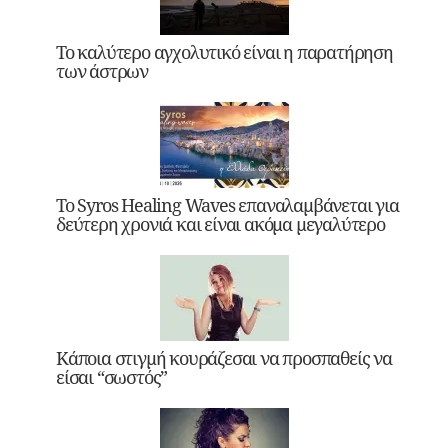
Το καλύτερο αγχολυτικό είναι η παρατήρηση
των άστρων
Το Syros Healing Waves επαναλαμβάνεται για
δεύτερη χρονιά και είναι ακόμα μεγαλύτερο
Κάποια στιγμή κουράζεσαι να προσπαθείς να
είσαι “σωστός”