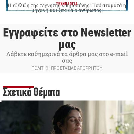
ΤΕΧΝΟΛΟΓΙΑ
Η εξέλιξη της τεχνητής νοημοσύνης: Πού σταματά η
μηχανή και ξεκινά ο άνθρωπος;
Εγγραφείτε στο Newsletter
μας
Λάβετε καθημερινά τα άρθρα μας στο e-mail
σας
ΠΟΛΙΤΙΚΗ ΠΡΟΣΤΑΣΙΑΣ ΑΠΟΡΡΗΤΟΥ
Σχετικά Θέματα