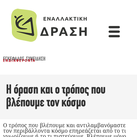
ΕΓΚΈΦΑΛΟΣ
,
ΣΥΝΕΊΔΗΣΗ
ΕΝΔΙΑΦΈΡΟΝΤΑ
Η όραση και ο τρόπος που
βλέπουμε τον κόσμο
Ο τρόπος που βλέπουμε και αντιλαμβανόμαστε
τον περιβάλλοντα κόσμο επηρεάζεται από το τι
γνωρίζουμε ή το τι πιστεύουμε. Βλέπουμε μόνο