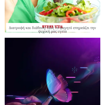
ΨΥΧΙΚΗ ΥΓΕΙΑ
Διατροφή και διάθεση: Πώς το φαγητό επηρεάζει την
ψυχική μας υγεία