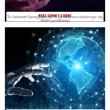
WEB3 SUMMIT ATHENS
Το Internet ξαναγράφεται. Η Ελλάδα στο επίκεντρο της
Web3 μετάβασης