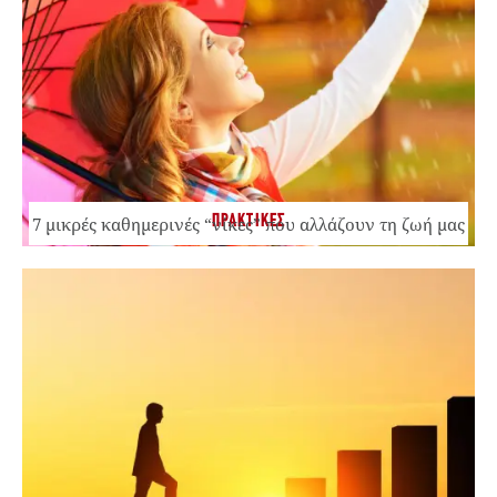
ΠΡΑΚΤΙΚΕΣ
7 μικρές καθημερινές “νίκες” που αλλάζουν τη ζωή μας