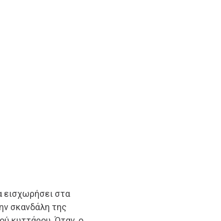
να εισχωρήσει στα
την σκανδάλη της
ού κυττάρου. Όταν, ο