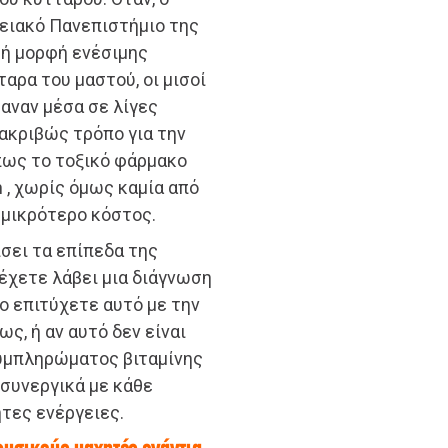
τειακό Πανεπιστήμιο της
ρή μορφή ενέσιμης
αρα του μαστού, οι μισοί
αναν μέσα σε λίγες
 ακριβώς τρόπο για την
πως το τοξικό φάρμακο
n , χωρίς όμως καμία από
 μικρότερο κόστος.
σει τα επίπεδα της
 έχετε λάβει μια διάγνωση
ο επιτύχετε αυτό με την
ς, ή αν αυτό δεν είναι
συμπληρώματος βιταμίνης
 συνεργικά με κάθε
ητες ενέργειες.