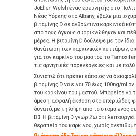
JoEllen Welsh ένας ερευνητής στο Πολι
Νέας Υόρκης στο Albany, έβαλε μια ισχυ
βιταμίνης D σε ανθρώπινα καρκινικά κύττ
από τους όγκους συρρικνώθηκαν και πέθ
μέρες. Η βιταμίνη D δούλεψε με τον ίδιο
θανάτωση των καρκινικών κυττάρων, ό
για τον καρκίνο του μαστού το Tamoxife
τις αρνητικές παρενέργειες και με πολύ
Συνιστώ ότι πρέπει κάποιος να διασφαλί
βιταμίνης D να είναι 70 έως 100ng/ml αν
του καρκίνου του μαστού. Μπορείτε να τ
άμεση, ασφαλή έκθεση στο υπεριώδες φω
δυνατό, με τη λήψη από το στόμα ενός 
D3. Η βιταμίνη D γνωρίζω ότι λειτουργεί
θεραπεία του καρκίνου, χωρίς ανεπιθύμ