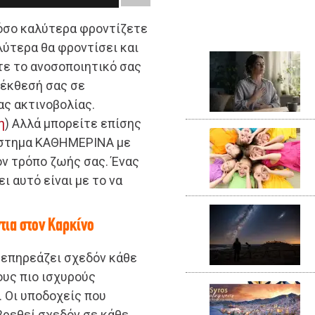
ι όσο καλύτερα φροντίζετε
λύτερα θα φροντίσει και
τε το ανοσοποιητικό σας
 έκθεσή σας σε
ας ακτινοβολίας.
η
) Αλλά μπορείτε επίσης
ύστημα ΚΑΘΗΜΕΡΙΝΑ με
ν τρόπο ζωής σας. Ένας
ι αυτό είναι με το να
τια στον Καρκίνο
υ επηρεάζει σχεδόν κάθε
ους πιο ισχυρούς
. Οι υποδοχείς που
βρεθεί σχεδόν σε κάθε