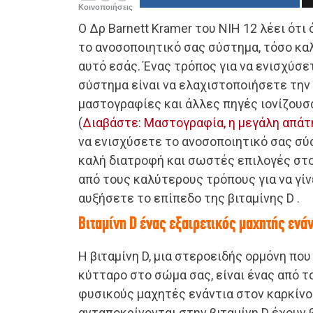
Κοινοποιήσεις
Ο Δρ Barnett Kramer του ΝΙΗ 12 λέει ότ
το ανοσοποιητικό σας σύστημα, τόσο κα
αυτό εσάς. Ένας τρόπος για να ενισχύσε
σύστημα είναι να ελαχιστοποιήσετε την
μαστογραφίες και άλλες πηγές ιονίζουσ
(
Διαβάστε: Μαστογραφία, η μεγάλη απάτ
να ενισχύσετε το ανοσοποιητικό σας σ
καλή διατροφή και σωστές επιλογές στο
από τους καλύτερους τρόπους για να γίνε
αυξήσετε το επίπεδο της βιταμίνης D .
Βιταμίνη D ένας εξαιρετικός μαχητής ενάν
Η βιταμίνη D, μια στεροειδής ορμόνη πο
κύτταρο στο σώμα σας, είναι ένας από τ
φυσικούς μαχητές ενάντια στον καρκίνο
ανταποκρίνονται στην βιταμίνη D έχουν 