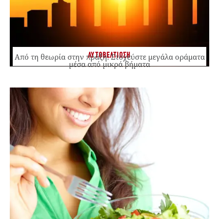
ΑΥΤΟΒΕΛΤΙΩΣΗ
Από τη θεωρία στην πράξη: Στοχεύστε μεγάλα οράματα
μέσα από μικρά βήματα