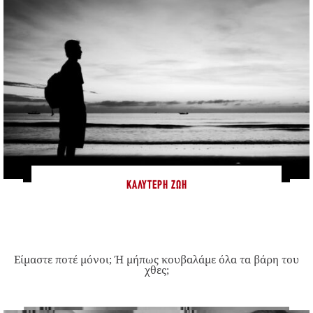
ΚΑΛΎΤΕΡΗ ΖΩΉ
Είμαστε ποτέ μόνοι; Ή μήπως κουβαλάμε όλα τα βάρη του
χθες;