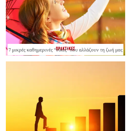
ΠΡΑΚΤΙΚΕΣ
7 μικρές καθημερινές “νίκες” που αλλάζουν τη ζωή μας