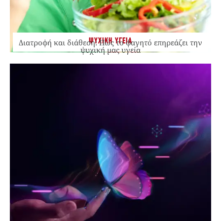
ΨΥΧΙΚΗ ΥΓΕΙΑ
Διατροφή και διάθεση: Πώς το φαγητό επηρεάζει την
ψυχική μας υγεία