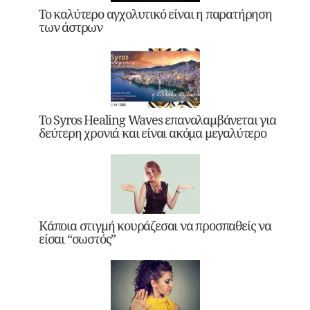
Το καλύτερο αγχολυτικό είναι η παρατήρηση
των άστρων
Το Syros Healing Waves επαναλαμβάνεται για
δεύτερη χρονιά και είναι ακόμα μεγαλύτερο
Κάποια στιγμή κουράζεσαι να προσπαθείς να
είσαι “σωστός”