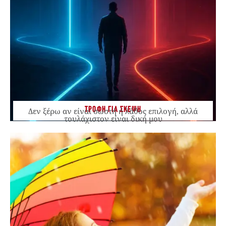
ΤΡΟΦΗ ΓΙΑ ΣΚΕΨΗ
Δεν ξέρω αν είναι σωστή ή λάθος επιλογή, αλλά
τουλάχιστον είναι δική μου