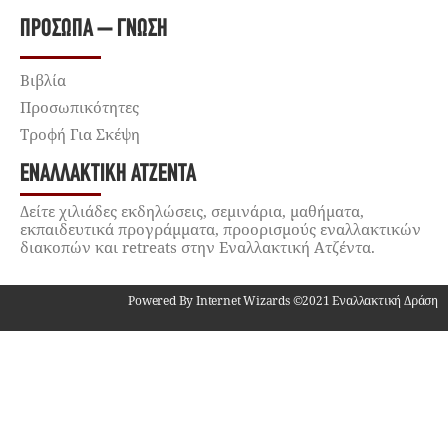
ΠΡΌΣΩΠΑ – ΓΝΏΣΗ
Βιβλία
Προσωπικότητες
Τροφή Για Σκέψη
ΕΝΑΛΛΑΚΤΙΚΉ ΑΤΖΈΝΤΑ
Δείτε χιλιάδες εκδηλώσεις, σεμινάρια, μαθήματα,
εκπαιδευτικά προγράμματα, προορισμούς εναλλακτικών
διακοπών και retreats στην Εναλλακτική Ατζέντα.
Powered By Internet Wizards ©2021 Εναλλακτική Δράση