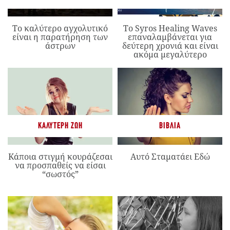
Το καλύτερο αγχολυτικό
Το Syros Healing Waves
είναι η παρατήρηση των
επαναλαμβάνεται για
άστρων
δεύτερη χρονιά και είναι
ακόμα μεγαλύτερο
ΚΑΛΎΤΕΡΗ ΖΩΉ
ΒΙΒΛΊΑ
Κάποια στιγμή κουράζεσαι
Αυτό Σταματάει Εδώ
να προσπαθείς να είσαι
“σωστός”