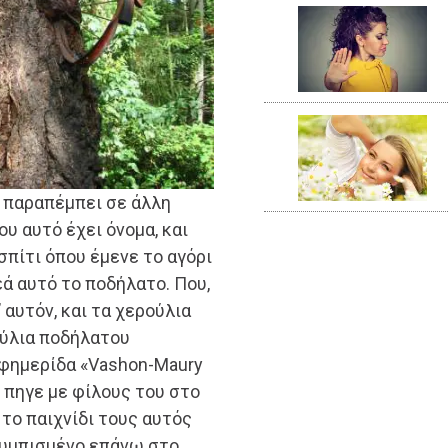
υ παραπέμπει σε άλλη
ου αυτό έχει όνομα, και
 σπίτι όπου έμενε το αγόρι
ά αυτό το ποδήλατο. Που,
 αυτόν, και τα χερούλια
ούλια ποδήλατου
εφημερίδα «Vashon-Maury
ν πηγε με φίλους του στο
 το παιχνίδι τους αυτός
ουμπισμένο επάνω στο