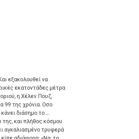
 Και εξακολουθεί να
μερικές εκατοντάδες μέτρα
οριού, η Χέλεν Πουζ,
τα 99 της χρόνια. Οσο
 κάνει διάσημο το …
 της, και πλήθος κόσμου
δει αγκαλιασμένο τρυφερά
 είπε αδιάφορα: «Να, το