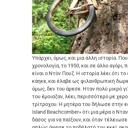
Υπάρχει, όμως, και μια άλλη ιστορία. Πο
χρονολογία, το 1950, και σε άλλο αγόρι, π
είναι ο Ντόν Πουζ. Η ιστορία λέει ότι το
κάηκε, και έλαβε ως φιλανθρωπική δωρε
όμως, δεν του άρεσε. Ηταν πολύ μικρό γι’
του έμοιαζαν, λέει, περισσότερο με χερ
τρίτροχου. Η μητέρα του δήλωσε στην 
Island Beachcomber» ότι μια μέρα ο Ντα
δάσος για να παίξουν, και όταν τέλειωσε
απλώς άφησε το ποδήλατό του εκεί, ακ