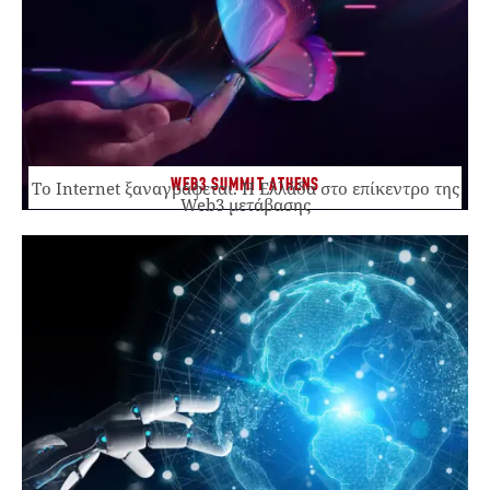
WEB3 SUMMIT ATHENS
Το Internet ξαναγράφεται. Η Ελλάδα στο επίκεντρο της
Web3 μετάβασης