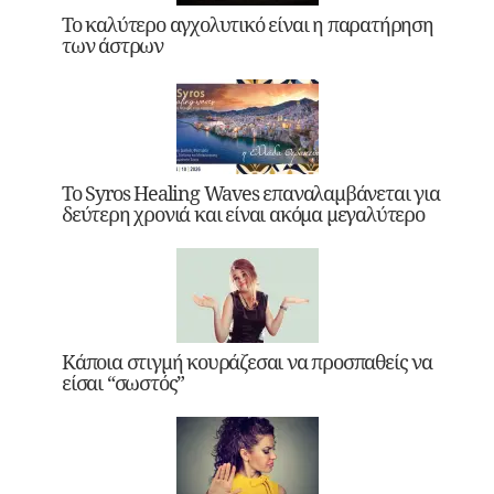
Το καλύτερο αγχολυτικό είναι η παρατήρηση
των άστρων
Το Syros Healing Waves επαναλαμβάνεται για
δεύτερη χρονιά και είναι ακόμα μεγαλύτερο
Κάποια στιγμή κουράζεσαι να προσπαθείς να
είσαι “σωστός”