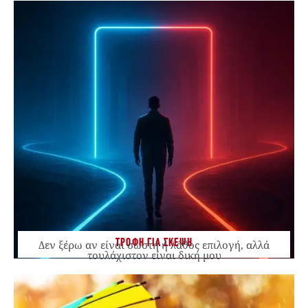
ΤΡΟΦΗ ΓΙΑ ΣΚΕΨΗ
Δεν ξέρω αν είναι σωστή ή λάθος επιλογή, αλλά
τουλάχιστον είναι δική μου