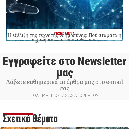
ΤΕΧΝΟΛΟΓΙΑ
Η εξέλιξη της τεχνητής νοημοσύνης: Πού σταματά η
μηχανή και ξεκινά ο άνθρωπος;
Εγγραφείτε στο Newsletter
μας
Λάβετε καθημερινά τα άρθρα μας στο e-mail
σας
ΠΟΛΙΤΙΚΗ ΠΡΟΣΤΑΣΙΑΣ ΑΠΟΡΡΗΤΟΥ
Σχετικά Θέματα