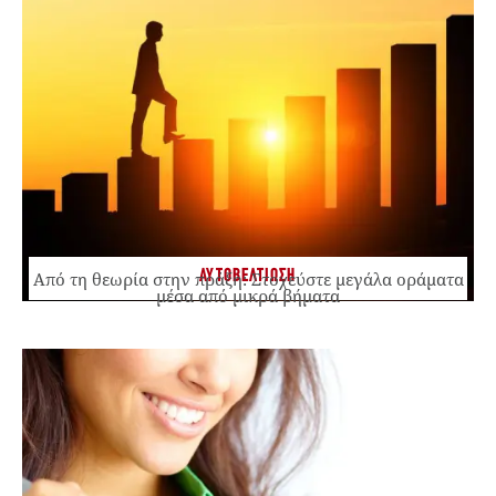
ΑΥΤΟΒΕΛΤΙΩΣΗ
Από τη θεωρία στην πράξη: Στοχεύστε μεγάλα οράματα
μέσα από μικρά βήματα