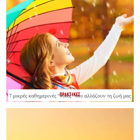
ΠΡΑΚΤΙΚΕΣ
7 μικρές καθημερινές “νίκες” που αλλάζουν τη ζωή μας