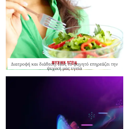
ΨΥΧΙΚΗ ΥΓΕΙΑ
Διατροφή και διάθεση: Πώς το φαγητό επηρεάζει την
ψυχική μας υγεία