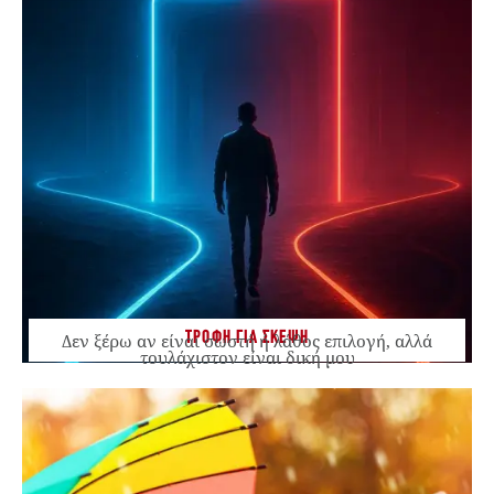
ΤΡΟΦΗ ΓΙΑ ΣΚΕΨΗ
Δεν ξέρω αν είναι σωστή ή λάθος επιλογή, αλλά
τουλάχιστον είναι δική μου