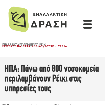
ΕΝΑΛΛΑΚΤΙΚΈΣ ΘΕΡΑΠΕΊΕΣ
,
ΡΈΙΚΙ
ΕΓΚΥΚΛΟΠΑΊΔΕΙΑ ΥΓΕΊΑΣ
/
ΦΥΣΙΚΉ ΥΓΕΊΑ
ΗΠΑ: Πάνω από 800 νοσοκομεία
περιλαμβάνουν Ρέικι στις
υπηρεσίες τους