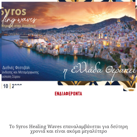
ΕΝΔΙΑΦΈΡΟΝΤΑ
Το Syros Healing Waves επαναλαμβάνεται για δεύτερη
χρονιά και είναι ακόμα μεγαλύτερο