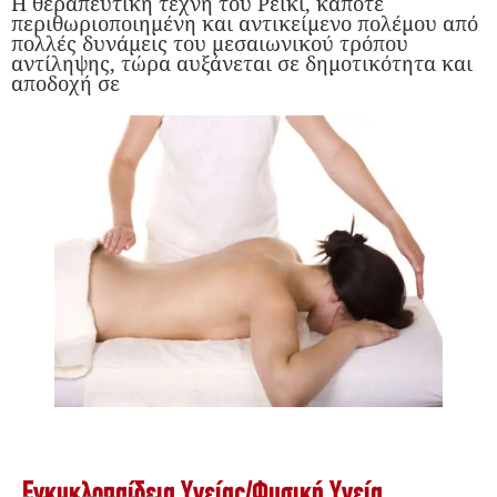
Η θεραπευτική τέχνη του Ρέικι, κάποτε
περιθωριοποιημένη και αντικείμενο πολέμου από
πολλές δυνάμεις του μεσαιωνικού τρόπου
αντίληψης, τώρα αυξάνεται σε δημοτικότητα και
αποδοχή σε
Εγκυκλοπαίδεια Υγείας
/
Φυσική Υγεία