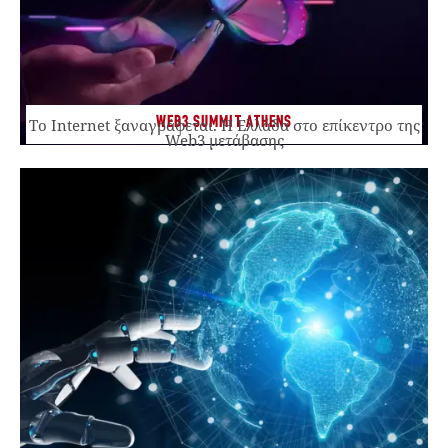
WEB3 SUMMIT ATHENS
Το Internet ξαναγράφεται. Η Ελλάδα στο επίκεντρο της
Web3 μετάβασης