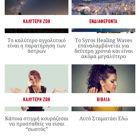
ΚΑΛΎΤΕΡΗ ΖΩΉ
ΕΝΔΙΑΦΈΡΟΝΤΑ
Το καλύτερο αγχολυτικό
Το Syros Healing Waves
είναι η παρατήρηση των
επαναλαμβάνεται για
άστρων
δεύτερη χρονιά και είναι
ακόμα μεγαλύτερο
ΚΑΛΎΤΕΡΗ ΖΩΉ
ΒΙΒΛΊΑ
Κάποια στιγμή κουράζεσαι
Αυτό Σταματάει Εδώ
να προσπαθείς να είσαι
“σωστός”