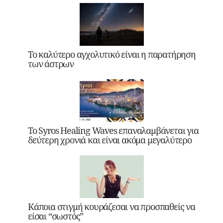
Το καλύτερο αγχολυτικό είναι η παρατήρηση
των άστρων
Το Syros Healing Waves επαναλαμβάνεται για
δεύτερη χρονιά και είναι ακόμα μεγαλύτερο
Κάποια στιγμή κουράζεσαι να προσπαθείς να
είσαι “σωστός”