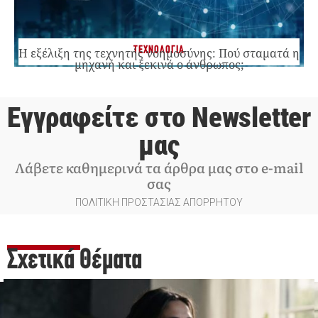
ΤΕΧΝΟΛΟΓΙΑ
Η εξέλιξη της τεχνητής νοημοσύνης: Πού σταματά η
μηχανή και ξεκινά ο άνθρωπος;
Εγγραφείτε στο Newsletter
μας
Λάβετε καθημερινά τα άρθρα μας στο e-mail
σας
ΠΟΛΙΤΙΚΗ ΠΡΟΣΤΑΣΙΑΣ ΑΠΟΡΡΗΤΟΥ
Σχετικά Θέματα