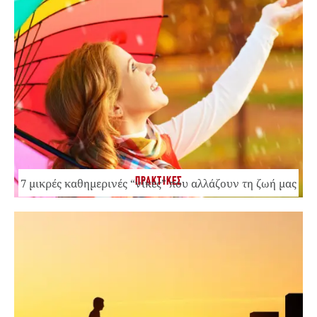
ΠΡΑΚΤΙΚΕΣ
7 μικρές καθημερινές “νίκες” που αλλάζουν τη ζωή μας