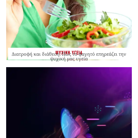
ΨΥΧΙΚΗ ΥΓΕΙΑ
Διατροφή και διάθεση: Πώς το φαγητό επηρεάζει την
ψυχική μας υγεία