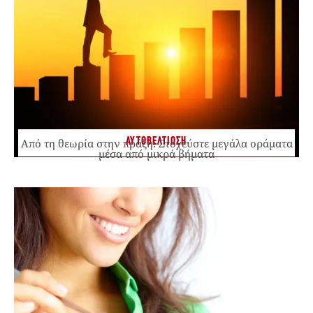
ΑΥΤΟΒΕΛΤΙΩΣΗ
Από τη θεωρία στην πράξη: Στοχεύστε μεγάλα οράματα
μέσα από μικρά βήματα