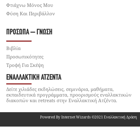
Φτιάχνω Μόνος Μου
Φύση Και Περιβάλλον
ΠΡΌΣΩΠΑ – ΓΝΏΣΗ
Βιβλία
Προσωπικότητες
Τροφή Για Σκέψη
ΕΝΑΛΛΑΚΤΙΚΉ ΑΤΖΈΝΤΑ
Δείτε χιλιάδες εκδηλώσεις, σεμινάρια, μαθήματα,
εκπαιδευτικά προγράμματα, προορισμούς εναλλακτικών
διακοπών και retreats στην Εναλλακτική Ατζέντα.
Powered By Internet Wizards ©2021 Εναλλακτική Δράση