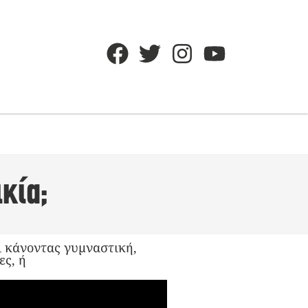
κία;
ι κάνοντας γυμναστική,
ες, ή