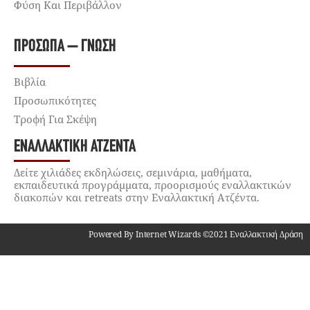
Φύση Και Περιβάλλον
ΠΡΌΣΩΠΑ – ΓΝΏΣΗ
Βιβλία
Προσωπικότητες
Τροφή Για Σκέψη
ΕΝΑΛΛΑΚΤΙΚΉ ΑΤΖΈΝΤΑ
Δείτε χιλιάδες εκδηλώσεις, σεμινάρια, μαθήματα,
εκπαιδευτικά προγράμματα, προορισμούς εναλλακτικών
διακοπών και retreats στην Εναλλακτική Ατζέντα.
Powered By Internet Wizards ©2021 Εναλλακτική Δράση