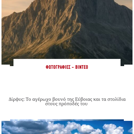
ΦΩΤΟΓΡΑΦΊΕΣ - ΒΊΝΤΕΟ
Δίρφυς: Το αγέρωχο βουνό της Εύβοιας και τα στολίδια
στους πρόποδές του