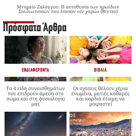
Μνημείο Ζαλόγγου: Η αυτοθυσία των ηρωίδων
Σουλιωτισσών που έπεσαν «εν χορώ» (Βίντεο)
Πρόσφατα Άρθρα
ΕΝΔΙΑΦΈΡΟΝΤΑ
ΒΙΒΛΊΑ
Τα 4 είδη συναισθημάτων
Οι σχέσεις θέλουν χέρια
που επιδρούν άμεσα στο
ενωμένα, ματιές καθαρές
σώμα και στη φυσιολογία
και καρδιά έτοιμη να
μας
μοιραστεί