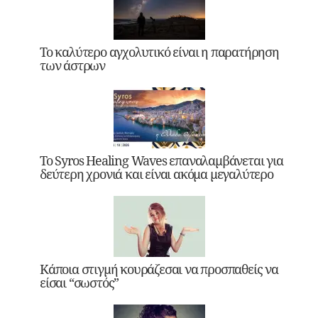
Το καλύτερο αγχολυτικό είναι η παρατήρηση
των άστρων
Το Syros Healing Waves επαναλαμβάνεται για
δεύτερη χρονιά και είναι ακόμα μεγαλύτερο
Κάποια στιγμή κουράζεσαι να προσπαθείς να
είσαι “σωστός”