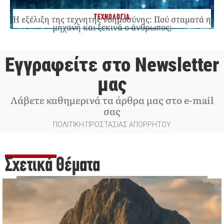
ΤΕΧΝΟΛΟΓΙΑ
Η εξέλιξη της τεχνητής νοημοσύνης: Πού σταματά η
μηχανή και ξεκινά ο άνθρωπος;
Εγγραφείτε στο Newsletter
μας
Λάβετε καθημερινά τα άρθρα μας στο e-mail
σας
ΠΟΛΙΤΙΚΗ ΠΡΟΣΤΑΣΙΑΣ ΑΠΟΡΡΗΤΟΥ
Σχετικά Θέματα