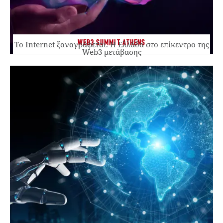
WEB3 SUMMIT ATHENS
Το Internet ξαναγράφεται. Η Ελλάδα στο επίκεντρο της
Web3 μετάβασης