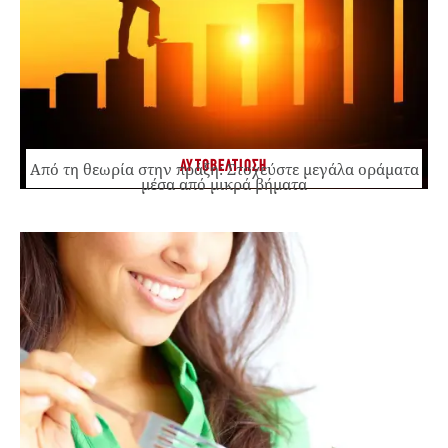
ΑΥΤΟΒΕΛΤΙΩΣΗ
Από τη θεωρία στην πράξη: Στοχεύστε μεγάλα οράματα
μέσα από μικρά βήματα