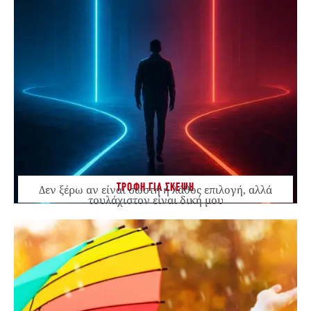
ΤΡΟΦΗ ΓΙΑ ΣΚΕΨΗ
Δεν ξέρω αν είναι σωστή ή λάθος επιλογή, αλλά
τουλάχιστον είναι δική μου