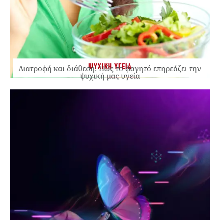
ΨΥΧΙΚΗ ΥΓΕΙΑ
Διατροφή και διάθεση: Πώς το φαγητό επηρεάζει την
ψυχική μας υγεία