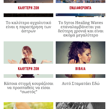
ΚΑΛΎΤΕΡΗ ΖΩΉ
ΕΝΔΙΑΦΈΡΟΝΤΑ
Το καλύτερο αγχολυτικό
Το Syros Healing Waves
είναι η παρατήρηση των
επαναλαμβάνεται για
άστρων
δεύτερη χρονιά και είναι
ακόμα μεγαλύτερο
ΚΑΛΎΤΕΡΗ ΖΩΉ
ΒΙΒΛΊΑ
Κάποια στιγμή κουράζεσαι
Αυτό Σταματάει Εδώ
να προσπαθείς να είσαι
“σωστός”