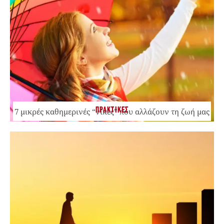
ΠΡΑΚΤΙΚΕΣ
7 μικρές καθημερινές “νίκες” που αλλάζουν τη ζωή μας