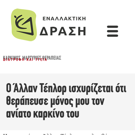
ΚΑΡΚΊΝΟΣ
,
ΜΑΡΤΥΡΊΕΣ ΘΕΡΑΠΕΊΑΣ
ΔΙΑΤΡΟΦΉ ΚΑΙ ΥΓΕΊΑ
Ο Άλλαν Τέηλορ ισχυρίζεται ότι
θεράπευσε μόνος μου τον
ανίατο καρκίνο του