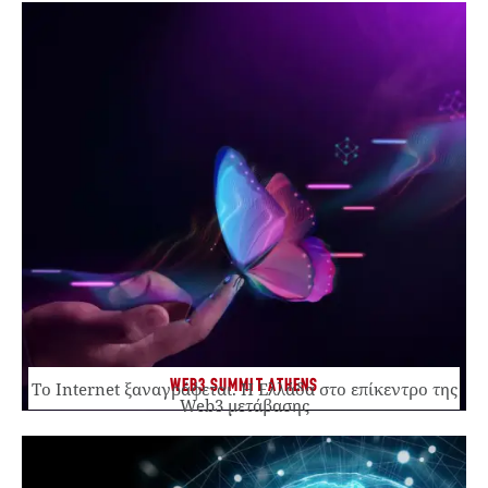
WEB3 SUMMIT ATHENS
Το Internet ξαναγράφεται. Η Ελλάδα στο επίκεντρο της
Web3 μετάβασης