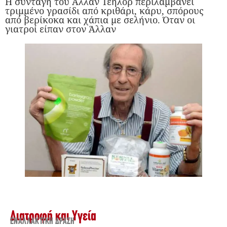
Η συνταγή του Άλλαν Τέηλορ περιλαμβάνει
τριμμένο γρασίδι από κριθάρι, κάρυ, σπόρους
από βερίκοκα και χάπια με σελήνιο. Όταν οι
γιατροί είπαν στον Άλλαν
Διατροφή και Υγεία
ΕΝΑΛΛΑΚΤΙΚΉ ΔΡΆΣΗ