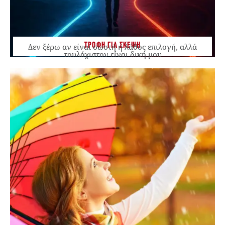
ΤΡΟΦΗ ΓΙΑ ΣΚΕΨΗ
Δεν ξέρω αν είναι σωστή ή λάθος επιλογή, αλλά
τουλάχιστον είναι δική μου