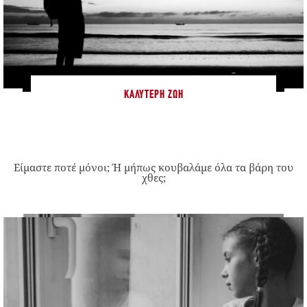
ΚΑΛΎΤΕΡΗ ΖΩΉ
Είμαστε ποτέ μόνοι; Ή μήπως κουβαλάμε όλα τα βάρη του
χθες;