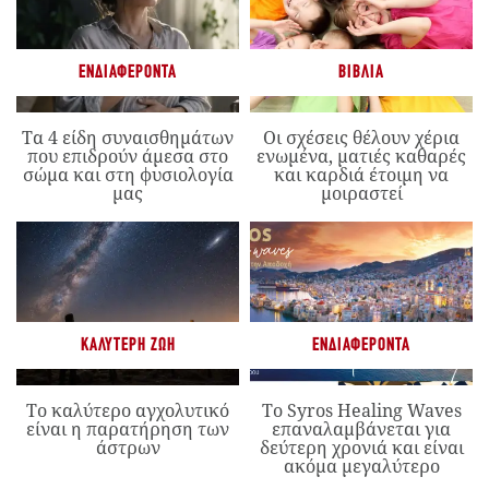
ΕΝΔΙΑΦΈΡΟΝΤΑ
ΒΙΒΛΊΑ
Τα 4 είδη συναισθημάτων
Οι σχέσεις θέλουν χέρια
που επιδρούν άμεσα στο
ενωμένα, ματιές καθαρές
σώμα και στη φυσιολογία
και καρδιά έτοιμη να
μας
μοιραστεί
ΚΑΛΎΤΕΡΗ ΖΩΉ
ΕΝΔΙΑΦΈΡΟΝΤΑ
Το καλύτερο αγχολυτικό
Το Syros Healing Waves
είναι η παρατήρηση των
επαναλαμβάνεται για
άστρων
δεύτερη χρονιά και είναι
ακόμα μεγαλύτερο