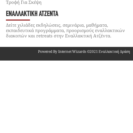
Τροφή Για Σκέψη
ΕΝΑΛΛΑΚΤΙΚΉ ΑΤΖΈΝΤΑ
Δείτε χιλιάδες εκδηλώσεις, σεμινάρια, μαθήματα,
εκπαιδευτικά προγράμματα, προορισμούς εναλλακτικών
διακοπών και retreats στην Εναλλακτική Ατζέντα.
Powered By Internet Wizards ©2021 Εναλλακτική Δράση