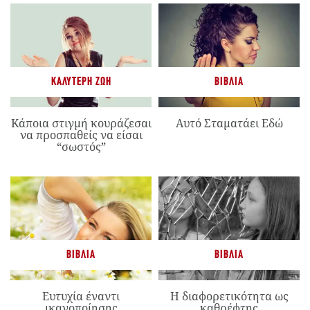
ΚΑΛΎΤΕΡΗ ΖΩΉ
ΒΙΒΛΊΑ
Κάποια στιγμή κουράζεσαι
Αυτό Σταματάει Εδώ
να προσπαθείς να είσαι
“σωστός”
ΒΙΒΛΊΑ
ΒΙΒΛΊΑ
Ευτυχία έναντι
Η διαφορετικότητα ως
ικανοποίησης
καθρέφτης