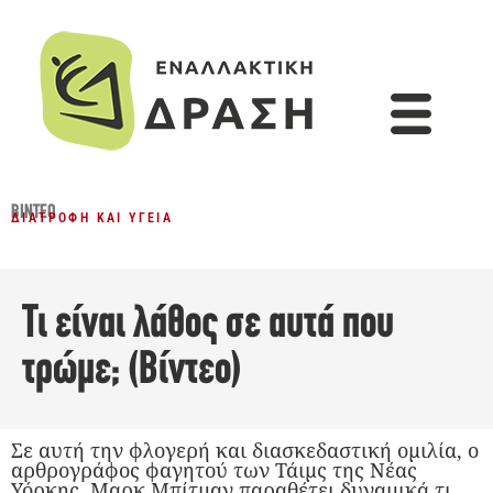
ΒΊΝΤΕΟ
ΔΙΑΤΡΟΦΉ ΚΑΙ ΥΓΕΊΑ
Τι είναι λάθος σε αυτά που
τρώμε; (Βίντεο)
Σε αυτή την φλογερή και διασκεδαστική ομιλία, ο
αρθρογράφος φαγητού των Τάιμς της Νέας
Υόρκης, Μαρκ Μπίτμαν παραθέτει δυναμικά τι