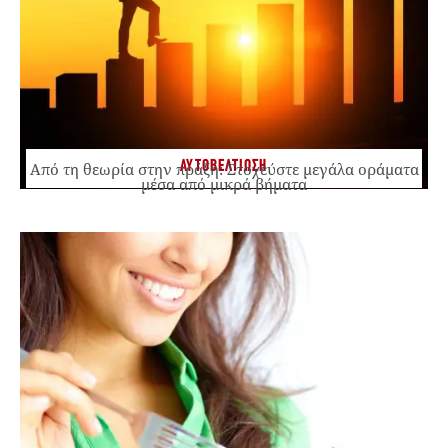
ΑΥΤΟΒΕΛΤΙΩΣΗ
Από τη θεωρία στην πράξη: Στοχεύστε μεγάλα οράματα
μέσα από μικρά βήματα