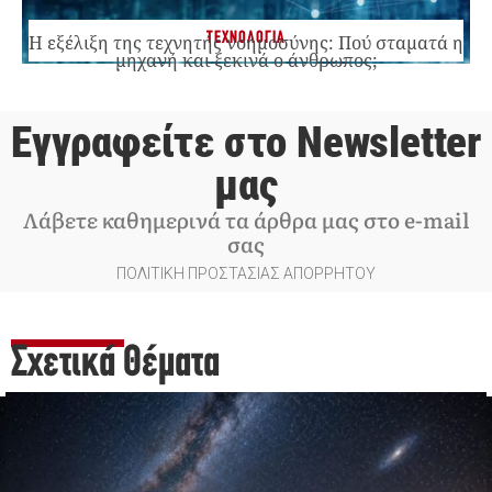
ΤΕΧΝΟΛΟΓΙΑ
Η εξέλιξη της τεχνητής νοημοσύνης: Πού σταματά η
μηχανή και ξεκινά ο άνθρωπος;
Εγγραφείτε στο Newsletter
μας
Λάβετε καθημερινά τα άρθρα μας στο e-mail
σας
ΠΟΛΙΤΙΚΗ ΠΡΟΣΤΑΣΙΑΣ ΑΠΟΡΡΗΤΟΥ
Σχετικά Θέματα