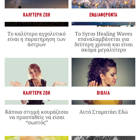
ΚΑΛΎΤΕΡΗ ΖΩΉ
ΕΝΔΙΑΦΈΡΟΝΤΑ
Το καλύτερο αγχολυτικό
Το Syros Healing Waves
είναι η παρατήρηση των
επαναλαμβάνεται για
άστρων
δεύτερη χρονιά και είναι
ακόμα μεγαλύτερο
ΚΑΛΎΤΕΡΗ ΖΩΉ
ΒΙΒΛΊΑ
Κάποια στιγμή κουράζεσαι
Αυτό Σταματάει Εδώ
να προσπαθείς να είσαι
“σωστός”