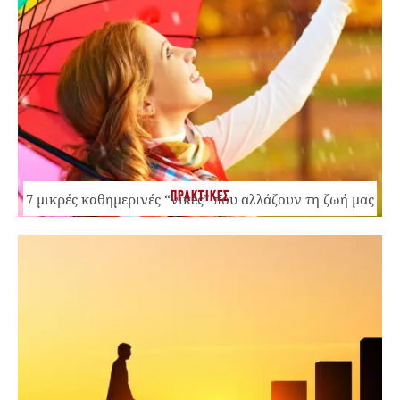
ΠΡΑΚΤΙΚΕΣ
7 μικρές καθημερινές “νίκες” που αλλάζουν τη ζωή μας