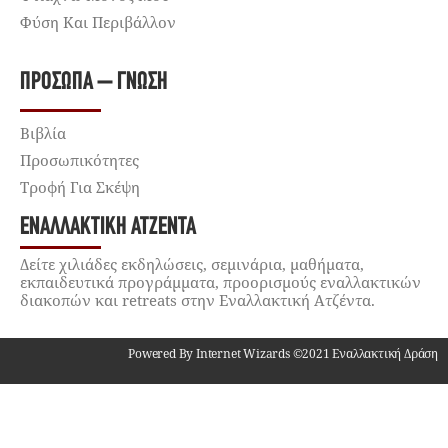
Φύση Και Περιβάλλον
ΠΡΌΣΩΠΑ – ΓΝΏΣΗ
Βιβλία
Προσωπικότητες
Τροφή Για Σκέψη
ΕΝΑΛΛΑΚΤΙΚΉ ΑΤΖΈΝΤΑ
Δείτε χιλιάδες εκδηλώσεις, σεμινάρια, μαθήματα,
εκπαιδευτικά προγράμματα, προορισμούς εναλλακτικών
διακοπών και retreats στην Εναλλακτική Ατζέντα.
Powered By Internet Wizards ©2021 Εναλλακτική Δράση