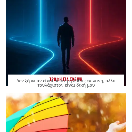
ΤΡΟΦΗ ΓΙΑ ΣΚΕΨΗ
Δεν ξέρω αν είναι σωστή ή λάθος επιλογή, αλλά
τουλάχιστον είναι δική μου