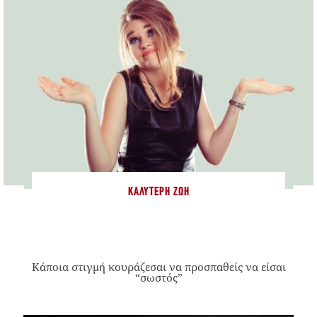
ΚΑΛΎΤΕΡΗ ΖΩΉ
Κάποια στιγμή κουράζεσαι να προσπαθείς να είσαι
“σωστός”