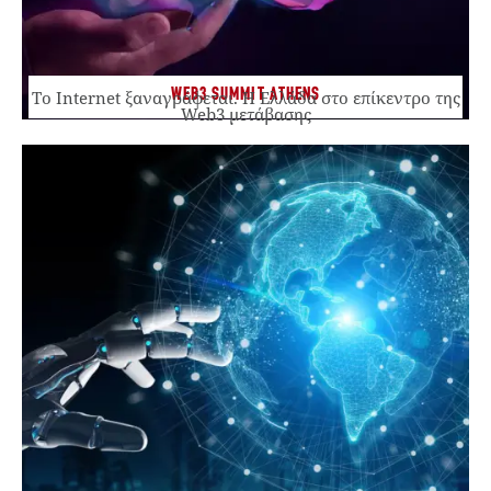
WEB3 SUMMIT ATHENS
Το Internet ξαναγράφεται. Η Ελλάδα στο επίκεντρο της
Web3 μετάβασης