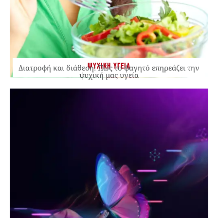
ΨΥΧΙΚΗ ΥΓΕΙΑ
Διατροφή και διάθεση: Πώς το φαγητό επηρεάζει την
ψυχική μας υγεία