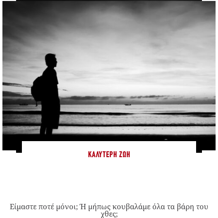
ΚΑΛΎΤΕΡΗ ΖΩΉ
Είμαστε ποτέ μόνοι; Ή μήπως κουβαλάμε όλα τα βάρη του
χθες;