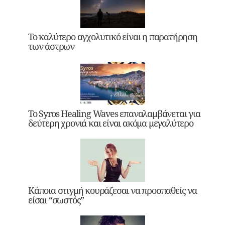
Το καλύτερο αγχολυτικό είναι η παρατήρηση
των άστρων
Το Syros Healing Waves επαναλαμβάνεται για
δεύτερη χρονιά και είναι ακόμα μεγαλύτερο
Κάποια στιγμή κουράζεσαι να προσπαθείς να
είσαι “σωστός”