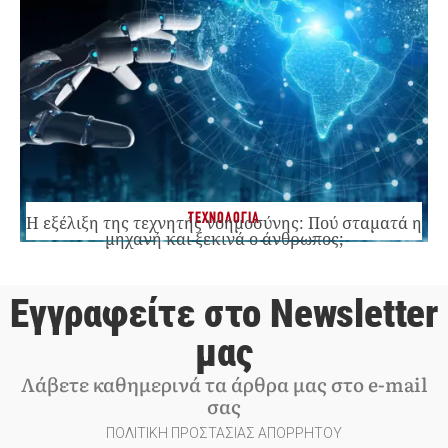
ΤΕΧΝΟΛΟΓΙΑ
Η εξέλιξη της τεχνητής νοημοσύνης: Πού σταματά η
μηχανή και ξεκινά ο άνθρωπος;
Εγγραφείτε στο Newsletter
μας
Λάβετε καθημερινά τα άρθρα μας στο e-mail
σας
ΠΟΛΙΤΙΚΗ ΠΡΟΣΤΑΣΙΑΣ ΑΠΟΡΡΗΤΟΥ