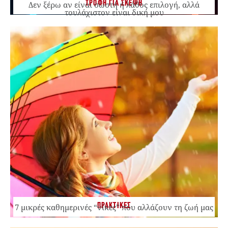
ΤΡΟΦΗ ΓΙΑ ΣΚΕΨΗ
Δεν ξέρω αν είναι σωστή ή λάθος επιλογή, αλλά
τουλάχιστον είναι δική μου
ΠΡΑΚΤΙΚΕΣ
7 μικρές καθημερινές “νίκες” που αλλάζουν τη ζωή μας