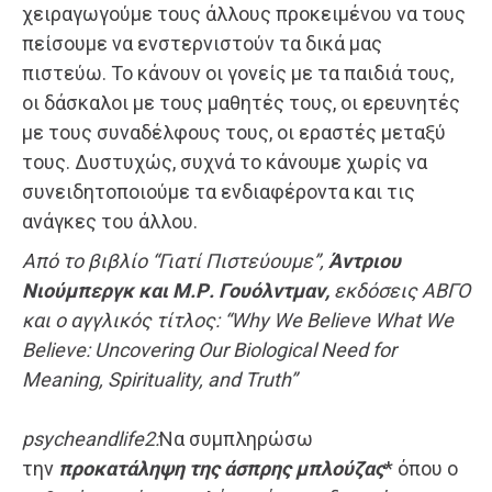
χειραγωγούμε τους άλλους προκειμένου να τους
πείσουμε να ενστερνιστούν τα δικά μας
πιστεύω. Το κάνουν οι γονείς με τα παιδιά τους,
οι δάσκαλοι με τους μαθητές τους, οι ερευνητές
με τους συναδέλφους τους, οι εραστές μεταξύ
τους. Δυστυχώς, συχνά το κάνουμε χωρίς να
συνειδητοποιούμε τα ενδιαφέροντα και τις
ανάγκες του άλλου.
Από το βιβλίο
“Γιατί Πιστεύουμε”
,
Άντριου
Νιούμπεργκ και Μ.Ρ. Γουόλντμαν,
εκδόσεις ΑΒΓΟ
και ο αγγλικός τίτλος:
“Why We Believe What We
Believe: Uncovering Our Biological Need for
Meaning, Spirituality, and Truth”
psycheandlife2
:
Να συμπληρώσω
την
προκατάληψη της άσπρης μπλούζ
ας
* όπου ο