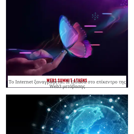
WEB3 SUMMIT ATHENS
Το Internet ξαναγράφεται. Η Ελλάδα στο επίκεντρο της
Web3 μετάβασης