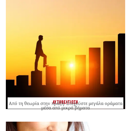
ΑΥΤΟΒΕΛΤΙΩΣΗ
Από τη θεωρία στην πράξη: Στοχεύστε μεγάλα οράματα
μέσα από μικρά βήματα