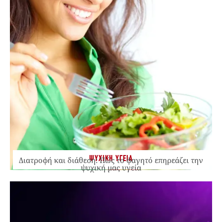
ΨΥΧΙΚΗ ΥΓΕΙΑ
Διατροφή και διάθεση: Πώς το φαγητό επηρεάζει την
ψυχική μας υγεία