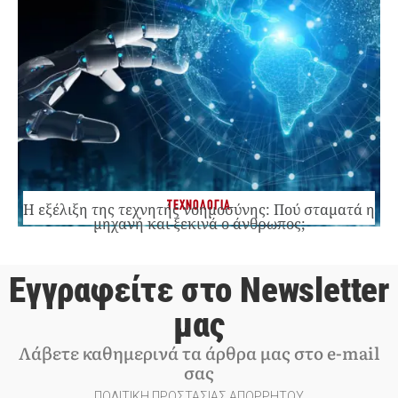
ΤΕΧΝΟΛΟΓΙΑ
Η εξέλιξη της τεχνητής νοημοσύνης: Πού σταματά η
μηχανή και ξεκινά ο άνθρωπος;
Εγγραφείτε στο Newsletter
μας
Λάβετε καθημερινά τα άρθρα μας στο e-mail
σας
ΠΟΛΙΤΙΚΗ ΠΡΟΣΤΑΣΙΑΣ ΑΠΟΡΡΗΤΟΥ