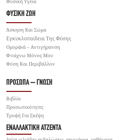
Φυσική Υγεία
ΦΥΣΙΚΉ ΖΩΉ
Άσκηση Και Σώμα
Εγκυκλοπαίδεια Της Φύσης
Ομορφιά – Αντιγήρανση
Φτιάχνω Μόνος Μου
Φύση Και Περιβάλλον
ΠΡΌΣΩΠΑ – ΓΝΏΣΗ
Βιβλία
Προσωπικότητες
Τροφή Για Σκέψη
ΕΝΑΛΛΑΚΤΙΚΉ ΑΤΖΈΝΤΑ
Δείτε χιλιάδες εκδηλώσεις, σεμινάρια, μαθήματα,