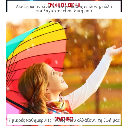
ΤΡΟΦΗ ΓΙΑ ΣΚΕΨΗ
Δεν ξέρω αν είναι σωστή ή λάθος επιλογή, αλλά
τουλάχιστον είναι δική μου
ΠΡΑΚΤΙΚΕΣ
7 μικρές καθημερινές “νίκες” που αλλάζουν τη ζωή μας