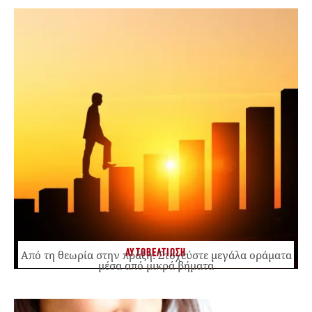
ΑΥΤΟΒΕΛΤΙΩΣΗ
Από τη θεωρία στην πράξη: Στοχεύστε μεγάλα οράματα
μέσα από μικρά βήματα