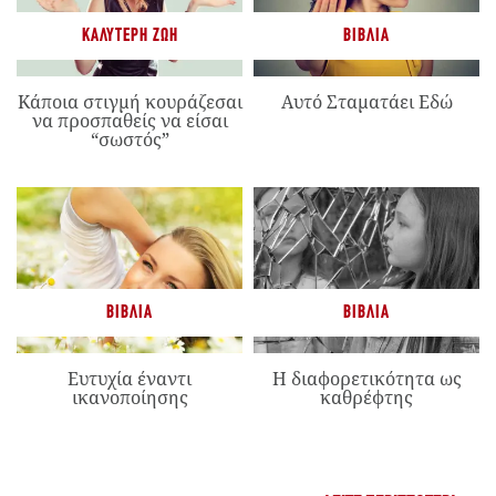
ΚΑΛΎΤΕΡΗ ΖΩΉ
ΒΙΒΛΊΑ
Κάποια στιγμή κουράζεσαι
Αυτό Σταματάει Εδώ
να προσπαθείς να είσαι
“σωστός”
ΒΙΒΛΊΑ
ΒΙΒΛΊΑ
Ευτυχία έναντι
Η διαφορετικότητα ως
ικανοποίησης
καθρέφτης