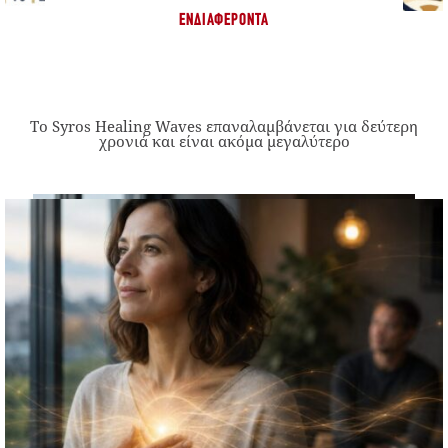
ΕΝΔΙΑΦΈΡΟΝΤΑ
Το Syros Healing Waves επαναλαμβάνεται για δεύτερη
χρονιά και είναι ακόμα μεγαλύτερο