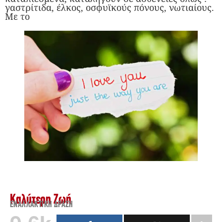
γαστρίτιδα, έλκος, οσφυϊκούς πόνους, νωτιαίους.
Με το
Καλύτερη Ζωή
ΕΝΑΛΛΑΚΤΙΚΉ ΔΡΆΣΗ