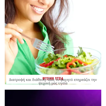
ΨΥΧΙΚΗ ΥΓΕΙΑ
Διατροφή και διάθεση: Πώς το φαγητό επηρεάζει την
ψυχική μας υγεία