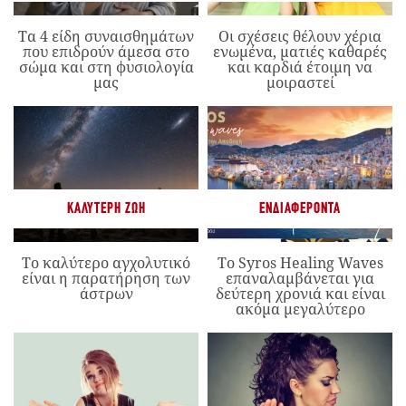
Τα 4 είδη συναισθημάτων
Οι σχέσεις θέλουν χέρια
που επιδρούν άμεσα στο
ενωμένα, ματιές καθαρές
σώμα και στη φυσιολογία
και καρδιά έτοιμη να
μας
μοιραστεί
ΚΑΛΎΤΕΡΗ ΖΩΉ
ΕΝΔΙΑΦΈΡΟΝΤΑ
Το καλύτερο αγχολυτικό
Το Syros Healing Waves
είναι η παρατήρηση των
επαναλαμβάνεται για
άστρων
δεύτερη χρονιά και είναι
ακόμα μεγαλύτερο