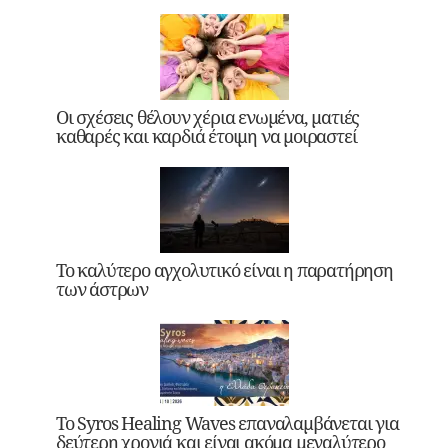
Οι σχέσεις θέλουν χέρια ενωμένα, ματιές
καθαρές και καρδιά έτοιμη να μοιραστεί
Το καλύτερο αγχολυτικό είναι η παρατήρηση
των άστρων
Το Syros Healing Waves επαναλαμβάνεται για
δεύτερη χρονιά και είναι ακόμα μεγαλύτερο