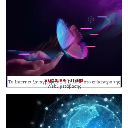
WEB3 SUMMIT ATHENS
Το Internet ξαναγράφεται. Η Ελλάδα στο επίκεντρο της
Web3 μετάβασης