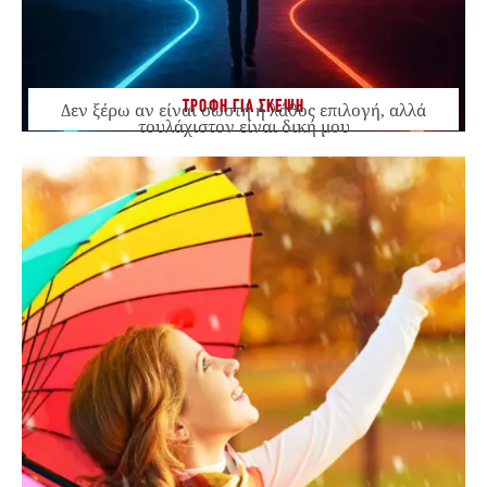
ΤΡΟΦΗ ΓΙΑ ΣΚΕΨΗ
Δεν ξέρω αν είναι σωστή ή λάθος επιλογή, αλλά
τουλάχιστον είναι δική μου