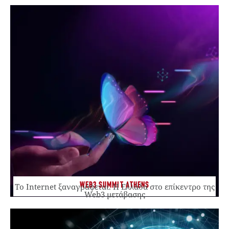
WEB3 SUMMIT ATHENS
Το Internet ξαναγράφεται. Η Ελλάδα στο επίκεντρο της
Web3 μετάβασης