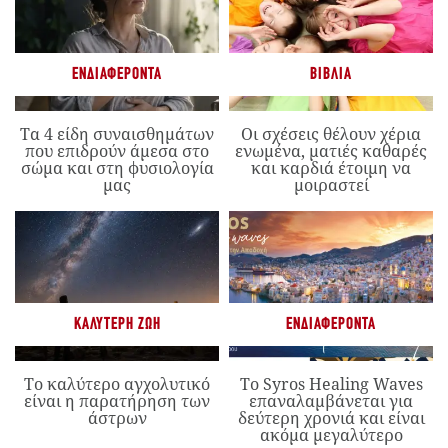
ΕΝΔΙΑΦΈΡΟΝΤΑ
ΒΙΒΛΊΑ
Τα 4 είδη συναισθημάτων
Οι σχέσεις θέλουν χέρια
που επιδρούν άμεσα στο
ενωμένα, ματιές καθαρές
σώμα και στη φυσιολογία
και καρδιά έτοιμη να
μας
μοιραστεί
ΚΑΛΎΤΕΡΗ ΖΩΉ
ΕΝΔΙΑΦΈΡΟΝΤΑ
Το καλύτερο αγχολυτικό
Το Syros Healing Waves
είναι η παρατήρηση των
επαναλαμβάνεται για
άστρων
δεύτερη χρονιά και είναι
ακόμα μεγαλύτερο