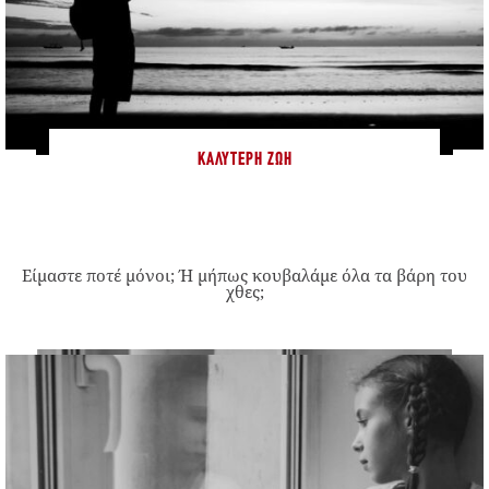
ΚΑΛΎΤΕΡΗ ΖΩΉ
Είμαστε ποτέ μόνοι; Ή μήπως κουβαλάμε όλα τα βάρη του
χθες;