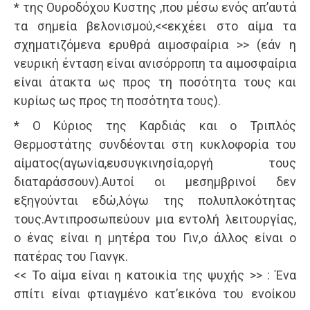
* της Ουροδόχου Κυστης ,που μέσω ενός απ’αυτά
τα σημεία βελονισμού,<<εκχέει στο αίμα τα
σχηματιζόμενα ερυθρά αιμοσφαίρια >> (εάν η
νευρική ένταση είναι ανισόρροπη τα αιμοσφαίρια
είναι άτακτα ως προς τη ποσότητα τους και
κυρίως ως προς τη ποσότητα τους).
* Ο Κύριος της Καρδιάς και ο Τριπλός
Θερμοστάτης συνδέονται στη κυκλοφορία του
αίματος(αγωνία,ευσυγκινησία,οργή τους
διαταράσσουν).Αυτοί οι μεσημβρινοί δεν
εξηγούνται εδώ,λόγω της πολυπλοκότητας
τους.Αντιπροσωπεύουν μια εντολή λειτουργίας,
ο ένας είναι η μητέρα του Γιν,ο άλλος είναι ο
πατέρας του Γιανγκ.
<< Το αίμα είναι η κατοικία της ψυχής >> : Ένα
σπίτι είναι φτιαγμένο κατ’εικόνα του ενοίκου