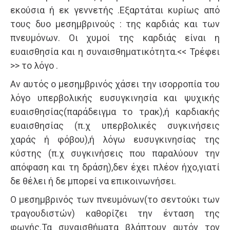
εκούσια ή εκ γεννετής .Εξαρτάται κυρίως από
τους δυο μεσημβρινούς : της καρδιάς και των
πνευμόνων. Οι χυμοί της καρδιάς είναι η
ευαισθησία και η συναισθηματικότητα.<< Τρέφει
>> το λόγο .
Αν αυτός ο μεσημβρινός χάσει την ισορροπία του
λόγο υπερβολικής ευσυγκινησία και ψυχικής
ευαισθησίας(παράδειγμα το τρακ),ή καρδιακής
ευαισθησίας (π.χ υπερβολικές συγκινήσεις
χαράς ή φόβου),ή λόγω ευσυγκινησίας της
κύστης (π.χ συγκινήσεις που παραλύουν την
απόφαση και τη δράση),δεν έχει πλέον ήχο,γιατί
δε θέλει ή δε μπορεί να επικοινωνήσει.
Ο μεσημβρινός των πνευμόνων(το σεντούκι των
τραγουδιστών) καθορίζει την ένταση της
φωνής.Τα συναισθήματα βλάπτουν αυτόν τον