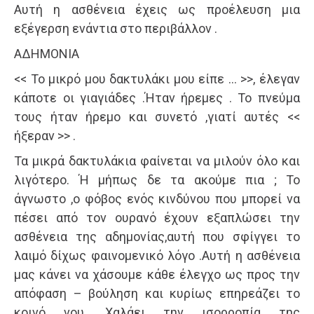
Αυτή η ασθένεια έχεις ως προέλευση μια
εξέγερση ενάντια στο περιβάλλον .
ΑΔΗΜΟΝΙΑ
<< Το μικρό μου δακτυλάκι μου είπε … >>, έλεγαν
κάποτε οι γιαγιάδες .Ήταν ήρεμες . Το πνεύμα
τους ήταν ήρεμο και συνετό ,γιατί αυτές <<
ήξεραν >> .
Τα μικρά δακτυλάκια φαίνεται να μιλούν όλο και
λιγότερο. Ή μήπως δε τα ακούμε πια ; Το
άγνωστο ,ο φόβος ενός κινδύνου που μπορεί να
πέσει από τον ουρανό έχουν εξαπλώσει την
ασθένεια της αδημονίας,αυτή που σφίγγει το
λαιμό δίχως φαινομενικό λόγο .Αυτή η ασθένεια
μας κάνει να χάσουμε κάθε έλεγχο ως προς την
απόφαση – βούληση και κυρίως επηρεάζει το
κοινό νου .Χαλάει την ισορροπία της