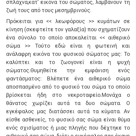
σπλάχνα,κατ’ εικόνα του σώματος, λαμβάνουν τη
ζωή τους από τους μεσημβρινούς.
Πρόκειται για << λεωφόρους >> κυμάτων σε
κίνηση (σκεφτείτε τον γαλαξία) που σχηματίζουν
ένα σύνολο το οποίο αποκαλείται << αιθερικό
σώμα >> Τούτο εδώ είναι η φωτεινή και
ανάλαφρη εικόνα του φυσικού σώματος μας: Το
καλύπτει και το ζωογονεί είναι η ψυχή
σώματος.Θυμηθείτε την εμφάνιση ενός
φαντάσματος: Βλέπετε ένα αιθερικό σώμα
αποσπασμένο από το φυσικό του σώμα το οποίο
βρίσκεται ήδη στο νεκροταφείο.Μονάχα ο
θάνατος χωρίζει αυτά τα δυο σώματα. Ο
εγκέφαλος μας διατάσσει αυτά τα κύματα. Αν
είσθε ασθενείς, το φυσικό σας σώμα είναι θύμα
ενός σχισίματος ή μιας πληγής που δέχτηκε το
αιθερικό σας σώμα, διότι ο εγκέφαλος σας έκανε