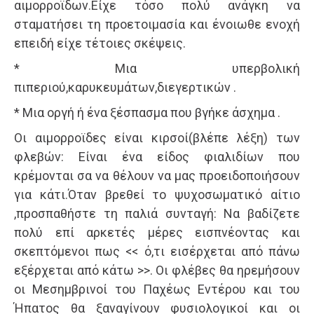
αιμορροϊδων.Είχε τόσο πολύ ανάγκη να
σταματήσει τη προετοιμασία και ένοιωθε ενοχή
επειδή είχε τέτοιες σκέψεις.
* Μια υπερβολική
πιπεριού,καρυκευμάτων,διεγερτικών .
* Μια οργή ή ένα ξέσπασμα που βγήκε άσχημα .
Οι αιμορροϊδες είναι κιρσοί(βλέπε λέξη) των
φλεβών: Είναι ένα είδος φιαλιδίων που
κρέμονται σα να θέλουν να μας προειδοποιήσουν
για κάτι.Όταν βρεθεί το ψυχοσωματικό αίτιο
,προσπαθήστε τη παλιά συνταγή: Να βαδίζετε
πολύ επί αρκετές μέρες εισπνέοντας και
σκεπτόμενοι πως << ό,τι εισέρχεται από πάνω
εξέρχεται από κάτω >>. Οι φλέβες θα ηρεμήσουν
οι Μεσημβρινοί του Παχέως Εντέρου και του
Ήπατος θα ξαναγίνουν φυσιολογικοί και οι