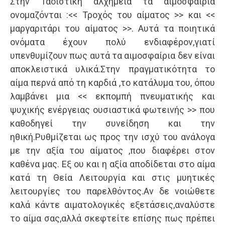
Στην Ταοϊστική αλχημεία τα αιμοσφαίρια
ονομαζόνται :<< Τροχός του αίματος >> και <<
μαργαριτάρι του αίματος >>. Αυτά τα ποιητικά
ονόματα έχουν πολύ ενδιαφέρον,γιατί
υπενθυμίζουν πως αυτά τα αιμοσφαίρια δεν είναι
αποκλειστικά υλικά.Στην πραγματικότητα το
αίμα περνά από τη καρδιά ,το κατάλυμα του, όπου
λαμβάνει μια << εκπομπή πνευματικής και
ψυχικής ενέργειας ουσιαστικά φωτεινής >> που
καθοδηγεί την συνείδηση και την
ηθική.Ρυθμίζεται ως προς την ισχύ του ανάλογα
με την αξία του αίματος ,που διαφέρει στον
καθένα μας. Εξ ου και η αξία αποδίδεται στο αίμα
κατά τη Θεία Λειτουργία και στις μυητικές
λειτουργίες του παρελθόντος.Αν δε νοιώθετε
καλά κάντε αιματολογικές εξετάσεις,αναλύστε
το αίμα σας,αλλά σκεφτείτε επίσης πως πρέπει