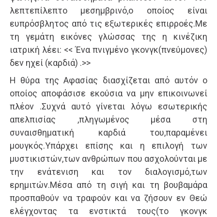
λεπτεπίλεπτο μεσημβρινό,ο οποίος είναι
ευπρόσβλητος από τις εξωτερικές επιρροές.Με
τη γεμάτη εικόνες γλώσσας της η κινέζικη
ιατρική λέει: << Ένα πνιγμένο γκονγκ(πνεύμονες)
δεν ηχεί (καρδιά) .>>
Η θύρα της Αφασίας διασχίζεται από αυτόν ο
οποίος αποφάσισε εκούσια να μην επικοινωνεί
πλέον .Συχνά αυτό γίνεται λόγω εσωτερικής
απελπισίας ,πληγωμένος μέσα στη
συναισθηματική καρδιά του,παραμένει
μουγκός.Υπάρχει επίσης και η επιλογή των
μυστικιστών,των ανθρώπων που ασχολούνται με
την ενάτενιση και τον διαλογισμό,των
ερημιτών.Μέσα από τη σιγή και τη βουβαμάρα
προσπαθούν να τραφούν και να ζήσουν εν Θεώ
ελέγχοντας τα ενστικτά τους(το γκονγκ