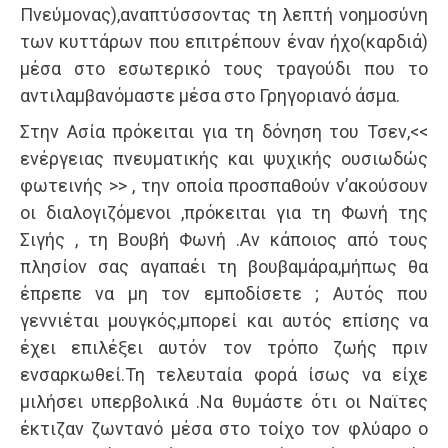
Πνεύμονας),αναπτύσσοντας τη λεπτή νοημοσύνη
των κυττάρων που επιτρέπουν έναν ήχο(καρδιά)
μέσα στο εσωτερικό τους τραγούδι που το
αντιλαμβανόμαστε μέσα στο Γρηγοριανό άσμα.
Στην Ασία πρόκειται για τη δόνηση του Τσεν,<<
ενέργειας πνευματικής και ψυχικής ουσιωδώς
φωτεινής >> , την οποία προσπαθούν ν’ακούσουν
οι διαλογιζόμενοι ,πρόκειται για τη Φωνή της
Σιγής , τη Βουβή Φωνή .Αν κάποιος από τους
πλησίον σας αγαπαέι τη βουβαμάρα,μήπως θα
έπρεπε να μη τον εμποδίσετε ; Αυτός που
γεννιέται μουγκός,μπορεί και αυτός επίσης να
έχει επιλέξει αυτόν τον τρόπο ζωής πριν
ενσαρκωθεί.Τη τελευταία φορά ίσως να είχε
μιλήσει υπερβολικά .Να θυμάστε ότι οι Ναϊτες
έκτιζαν ζωντανό μέσα στο τοίχο τον φλύαρο ο