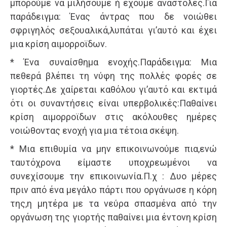
μπορούμε να μιλήσουμε ή έχουμε αναστολές.Για
παράδειγμα: Ένας άντρας που δε νοιώθει
σφριγηλός σεξουαλικά,λυπάται γι’αυτό και έχει
μια κρίση αιμορροϊδων.
* Ένα συναίσθημα ενοχής.Παράδειγμα: Μια
πεθερά βλέπει τη νύφη της πολλές φορές σε
γιορτές.Δε χαίρεται καθόλου γι’αυτό και εκτιμά
ότι οι συναντήσεις είναι υπερβολικές:Παθαίνει
κρίση αιμορροϊδων στις ακόλουθες ημέρες
νοιώθοντας ενοχή για μια τέτοια σκέψη.
* Μια επιθυμία να μην επικοινωνούμε πια,ενώ
ταυτόχρονα είμαστε υποχρεωμένοι να
συνεχίσουμε την επικοινωνία.Π.χ : Δυο μέρες
πριν από ένα μεγάλο πάρτι που οργάνωσε η κόρη
της,η μητέρα με τα νεύρα σπασμένα από την
οργάνωση της γιορτής παθαίνει μια έντονη κρίση