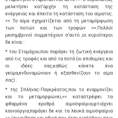
μελετήσει κατ’αρχήν τη κατάσταση της
ενέργειας και έπειτα τη κατάσταση του αίματος.
<< Το αίμα σχηματίζεται από τη μεταμόρφωση
των ποτών και των τροφών >>.Πολλοί
μεσημβρινοί συμμετέχουν σ’αυτό ,οι κυριότεροι
δε είναι :
* του Στομάχου,που παράγει τη ζωτική ενέργεια
από τις τροφές και από τα ποτά (οι επιθυμίες και
οι ιδέες σας,καθώς κάνετε ένα
γεύμα,ενδυναμώνουν ή εξασθενίζουν το αίμα
σας) .
* της Σπλήνας-Παγκρέατος,που το εναρμονίζει
και το μεταμορφώνει,<< καταστρέφει τα
φθαρμένα ερυθρά αιμοσφαίρια,φτιάχνει
καινούργια,παράγει δε και τα λευκά αιμοσφαίρια
>> (συνείδηση και ηθική που όταν εισέλθουν στις