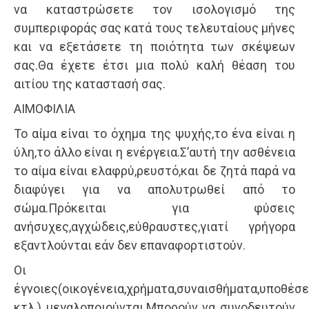
να καταστρώσετε τον ισολογισμό της
συμπεριφοράς σας κατά τους τελευταίους μήνες
και να εξετάσετε τη ποιότητα των σκέψεων
σας.Θα έχετε έτσι μια πολύ καλή θέαση του
αιτίου της καταστασή σας.
ΑΙΜΟΦΙΛΙΑ
Το αίμα είναι το όχημα της ψυχής,το ένα είναι η
ύλη,το άλλο είναι η ενέργεια.Σ’αυτή την ασθένεια
το αίμα είναι ελαφρύ,ρευστό,και δε ζητά παρά να
διαφύγει για να απολυτρωθεί από το
σώμα.Πρόκειται για φύσεις
ανήσυχες,αγχώδεις,εύθραυστες,γιατί γρήγορα
εξαντλούνται εάν δεν επαναφορτιστούν.
Οι
έγνοιες(οικογένεια,χρήματα,συναισθήματα,υποθέσε
κτλ.) μεγαλοποιούνται.Μπορούν να συνοδευτούν