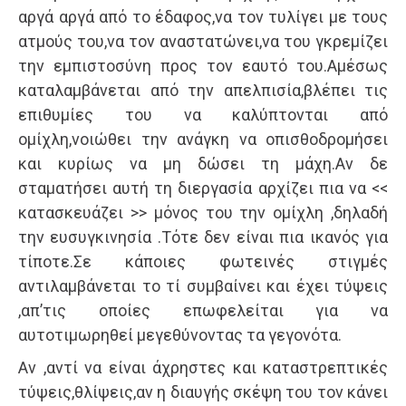
αργά αργά από το έδαφος,να τον τυλίγει με τους
ατμούς του,να τον αναστατώνει,να του γκρεμίζει
την εμπιστοσύνη προς τον εαυτό του.Αμέσως
καταλαμβάνεται από την απελπισία,βλέπει τις
επιθυμίες του να καλύπτονται από
ομίχλη,νοιώθει την ανάγκη να οπισθοδρομήσει
και κυρίως να μη δώσει τη μάχη.Αν δε
σταματήσει αυτή τη διεργασία αρχίζει πια να <<
κατασκευάζει >> μόνος του την ομίχλη ,δηλαδή
την ευσυγκινησία .Τότε δεν είναι πια ικανός για
τίποτε.Σε κάποιες φωτεινές στιγμές
αντιλαμβάνεται το τί συμβαίνει και έχει τύψεις
,απ’τις οποίες επωφελείται για να
αυτοτιμωρηθεί μεγεθύνοντας τα γεγονότα.
Αν ,αντί να είναι άχρηστες και καταστρεπτικές
τύψεις,θλίψεις,αν η διαυγής σκέψη του τον κάνει