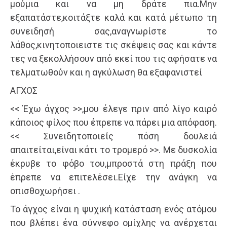
μούμια και να μη δράτε πια.Μην
εξαπατάστε,κοιτάξτε καλά και κατά μέτωπο τη
συνειδησή σας,αναγνωρίστε το
λάθος,κινητοποιειστε τις σκέψεις σας και κάντε
τες να ξεκολλήσουν από εκεί που τις αφήσατε να
τελματωθούν και η αγκύλωση θα εξαφανιστεί
ΑΓΧΟΣ
<< Έχω άγχος >>,μου έλεγε πριν από λίγο καιρό
κάποιος φίλος που έπρεπε να πάρει μια απόφαση.
<< Συνειδητοποιείς πόση δουλειά
απαιτείται,είναι κάτι το τρομερό >>. Με δυσκολία
έκρυβε το φόβο του,μπροστά στη πράξη που
έπρεπε να επιτελέσει.Είχε την ανάγκη να
οπισθοχωρήσει .
Το άγχος είναι η ψυχική κατάσταση ενός ατόμου
που βλέπει ένα σύννεφο ομίχλης να ανέρχεται