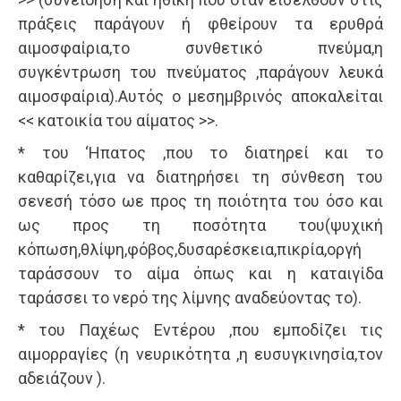
πράξεις παράγουν ή φθείρουν τα ερυθρά
αιμοσφαίρια,το συνθετικό πνεύμα,η
συγκέντρωση του πνεύματος ,παράγουν λευκά
αιμοσφαίρια).Αυτός ο μεσημβρινός αποκαλείται
<< κατοικία του αίματος >>.
* του ‘Ηπατος ,που το διατηρεί και το
καθαρίζει,για να διατηρήσει τη σύνθεση του
σενεσή τόσο ωε προς τη ποιότητα του όσο και
ως προς τη ποσότητα του(ψυχική
κόπωση,θλίψη,φόβος,δυσαρέσκεια,πικρία,οργή
ταράσσουν το αίμα όπως και η καταιγίδα
ταράσσει το νερό της λίμνης αναδεύοντας το).
* του Παχέως Εντέρου ,που εμποδίζει τις
αιμορραγίες (η νευρικότητα ,η ευσυγκινησία,τον
αδειάζουν ).