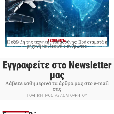
ΤΕΧΝΟΛΟΓΙΑ
Η εξέλιξη της τεχνητής νοημοσύνης: Πού σταματά η
μηχανή και ξεκινά ο άνθρωπος;
Εγγραφείτε στο Newsletter
μας
Λάβετε καθημερινά τα άρθρα μας στο e-mail
σας
ΠΟΛΙΤΙΚΗ ΠΡΟΣΤΑΣΙΑΣ ΑΠΟΡΡΗΤΟΥ