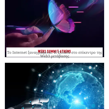
WEB3 SUMMIT ATHENS
Το Internet ξαναγράφεται. Η Ελλάδα στο επίκεντρο της
Web3 μετάβασης