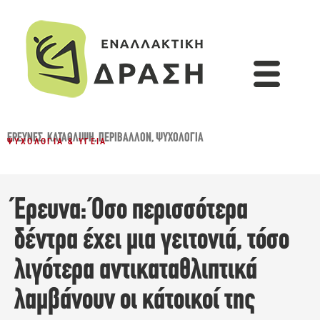
ΈΡΕΥΝΕΣ
,
ΚΑΤΆΘΛΙΨΗ
,
ΠΕΡΙΒΆΛΛΟΝ
,
ΨΥΧΟΛΟΓΊΑ
ΨΥΧΟΛΟΓΊΑ & ΥΓΕΊΑ
Έρευνα: Όσο περισσότερα
δέντρα έχει μια γειτονιά, τόσο
λιγότερα αντικαταθλιπτικά
λαμβάνουν οι κάτοικοί της