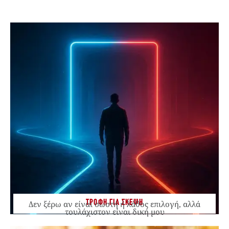
ΤΡΟΦΗ ΓΙΑ ΣΚΕΨΗ
Δεν ξέρω αν είναι σωστή ή λάθος επιλογή, αλλά
τουλάχιστον είναι δική μου