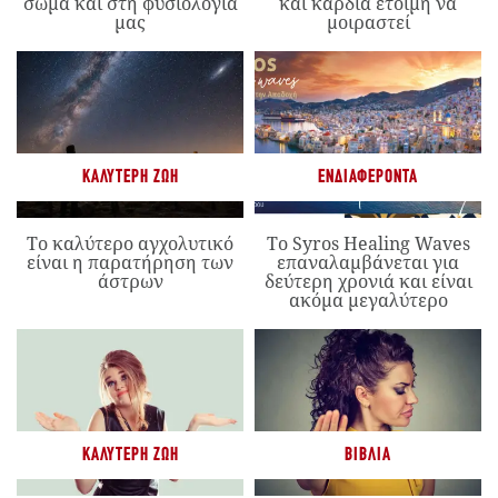
σώμα και στη φυσιολογία
και καρδιά έτοιμη να
μας
μοιραστεί
ΚΑΛΎΤΕΡΗ ΖΩΉ
ΕΝΔΙΑΦΈΡΟΝΤΑ
Το καλύτερο αγχολυτικό
Το Syros Healing Waves
είναι η παρατήρηση των
επαναλαμβάνεται για
άστρων
δεύτερη χρονιά και είναι
ακόμα μεγαλύτερο
ΚΑΛΎΤΕΡΗ ΖΩΉ
ΒΙΒΛΊΑ