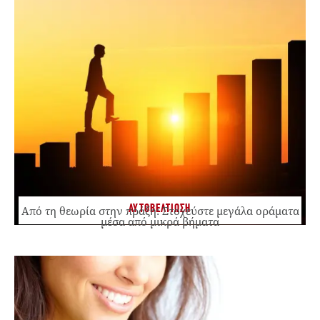
ΑΥΤΟΒΕΛΤΙΩΣΗ
Από τη θεωρία στην πράξη: Στοχεύστε μεγάλα οράματα
μέσα από μικρά βήματα