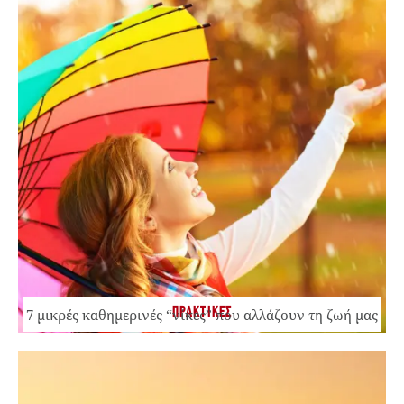
ΠΡΑΚΤΙΚΕΣ
7 μικρές καθημερινές “νίκες” που αλλάζουν τη ζωή μας