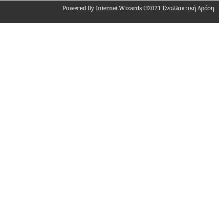
Powered By Internet Wizards ©2021 Εναλλακτική Δράση