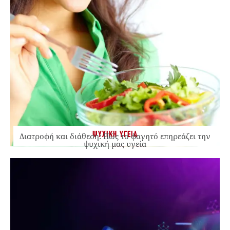
ΨΥΧΙΚΗ ΥΓΕΙΑ
Διατροφή και διάθεση: Πώς το φαγητό επηρεάζει την
ψυχική μας υγεία