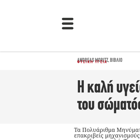
ANDREAS MORITZ
,
ΒΙΒΛΊΟ
ΦΥΣΙΚΉ ΥΓΕΊΑ
Η καλή υγεί
του σώματό
Τα Πολυάριθμα Μηνύματα
επακριβείς μηχανισμούς