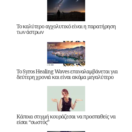
Το καλύτερο αγχολυτικό είναι η παρατήρηση
των άστρων
Το Syros Healing Waves επαναλαμβάνεται για
δεύτερη χρονιά και είναι ακόμα μεγαλύτερο
Κάποια στιγμή κουράζεσαι να προσπαθείς να
είσαι “σωστός”