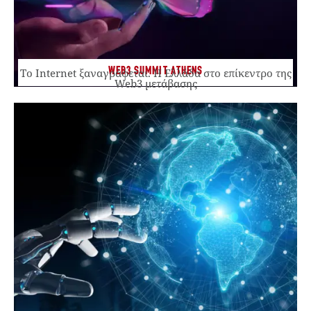
WEB3 SUMMIT ATHENS
Το Internet ξαναγράφεται. Η Ελλάδα στο επίκεντρο της
Web3 μετάβασης