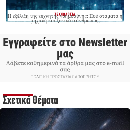
ΤΕΧΝΟΛΟΓΙΑ
Η εξέλιξη της τεχνητής νοημοσύνης: Πού σταματά η
μηχανή και ξεκινά ο άνθρωπος;
Εγγραφείτε στο Newsletter
μας
Λάβετε καθημερινά τα άρθρα μας στο e-mail
σας
ΠΟΛΙΤΙΚΗ ΠΡΟΣΤΑΣΙΑΣ ΑΠΟΡΡΗΤΟΥ
Σχετικά Θέματα