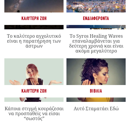
ΚΑΛΎΤΕΡΗ ΖΩΉ
ΕΝΔΙΑΦΈΡΟΝΤΑ
Το καλύτερο αγχολυτικό
Το Syros Healing Waves
είναι η παρατήρηση των
επαναλαμβάνεται για
άστρων
δεύτερη χρονιά και είναι
ακόμα μεγαλύτερο
ΚΑΛΎΤΕΡΗ ΖΩΉ
ΒΙΒΛΊΑ
Κάποια στιγμή κουράζεσαι
Αυτό Σταματάει Εδώ
να προσπαθείς να είσαι
“σωστός”