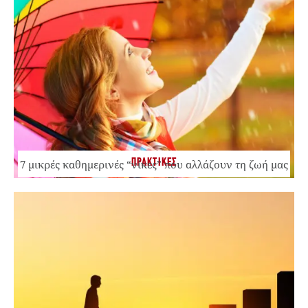
ΠΡΑΚΤΙΚΕΣ
7 μικρές καθημερινές “νίκες” που αλλάζουν τη ζωή μας