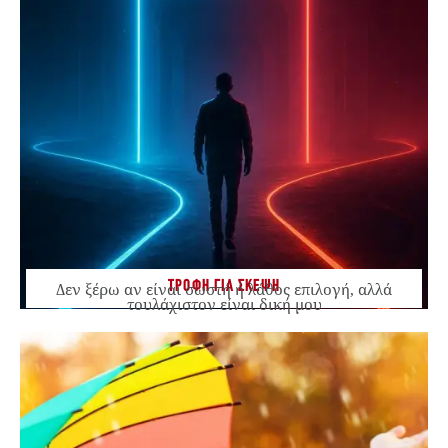
ΤΡΟΦΗ ΓΙΑ ΣΚΕΨΗ
Δεν ξέρω αν είναι σωστή ή λάθος επιλογή, αλλά
τουλάχιστον είναι δική μου