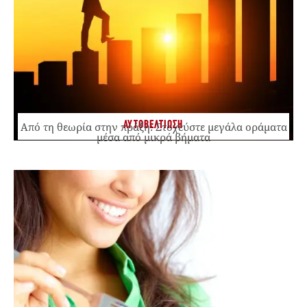
ΑΥΤΟΒΕΛΤΙΩΣΗ
Από τη θεωρία στην πράξη: Στοχεύστε μεγάλα οράματα
μέσα από μικρά βήματα