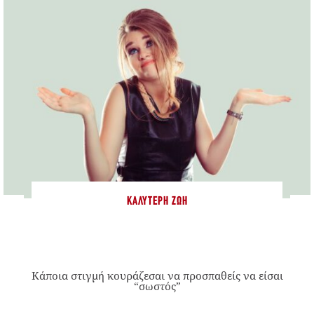
ΚΑΛΎΤΕΡΗ ΖΩΉ
Κάποια στιγμή κουράζεσαι να προσπαθείς να είσαι
“σωστός”