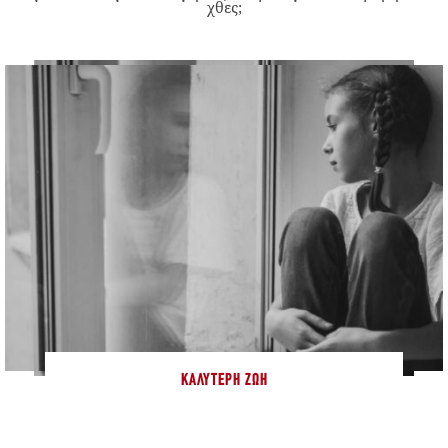
χθες;
ΚΑΛΎΤΕΡΗ ΖΩΉ