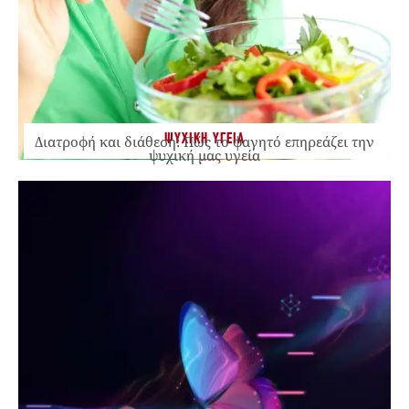
ΨΥΧΙΚΗ ΥΓΕΙΑ
Διατροφή και διάθεση: Πώς το φαγητό επηρεάζει την
ψυχική μας υγεία