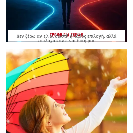
ΤΡΟΦΗ ΓΙΑ ΣΚΕΨΗ
Δεν ξέρω αν είναι σωστή ή λάθος επιλογή, αλλά
τουλάχιστον είναι δική μου