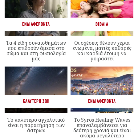
ΕΝΔΙΑΦΈΡΟΝΤΑ
ΒΙΒΛΊΑ
Τα 4 είδη συναισθημάτων
Οι σχέσεις θέλουν χέρια
που επιδρούν άμεσα στο
ενωμένα, ματιές καθαρές
σώμα και στη φυσιολογία
και καρδιά έτοιμη να
μας
μοιραστεί
ΚΑΛΎΤΕΡΗ ΖΩΉ
ΕΝΔΙΑΦΈΡΟΝΤΑ
Το καλύτερο αγχολυτικό
Το Syros Healing Waves
είναι η παρατήρηση των
επαναλαμβάνεται για
άστρων
δεύτερη χρονιά και είναι
ακόμα μεγαλύτερο