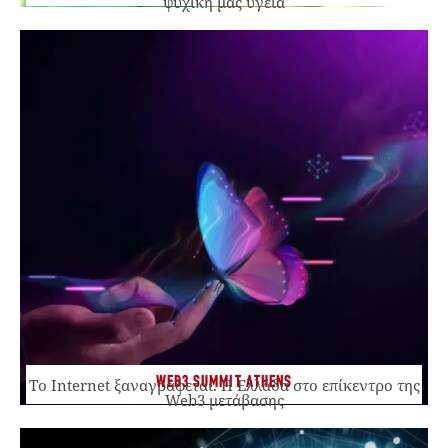
ψυχική μας υγεία
WEB3 SUMMIT ATHENS
Το Internet ξαναγράφεται. Η Ελλάδα στο επίκεντρο της
Web3 μετάβασης