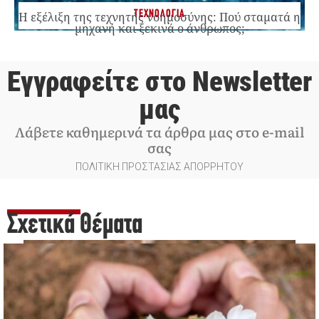
ΤΕΧΝΟΛΟΓΙΑ
Η εξέλιξη της τεχνητής νοημοσύνης: Πού σταματά η
μηχανή και ξεκινά ο άνθρωπος;
Εγγραφείτε στο Newsletter
μας
Λάβετε καθημερινά τα άρθρα μας στο e-mail
σας
ΠΟΛΙΤΙΚΗ ΠΡΟΣΤΑΣΙΑΣ ΑΠΟΡΡΗΤΟΥ
Σχετικά Θέματα