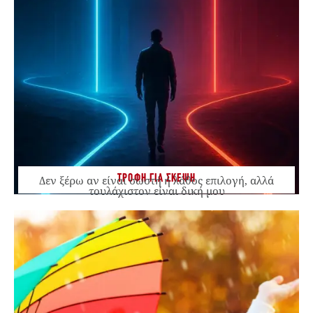
ΤΡΟΦΗ ΓΙΑ ΣΚΕΨΗ
Δεν ξέρω αν είναι σωστή ή λάθος επιλογή, αλλά
τουλάχιστον είναι δική μου