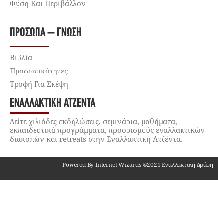
Φύση Και Περιβάλλον
ΠΡΌΣΩΠΑ – ΓΝΏΣΗ
Βιβλία
Προσωπικότητες
Τροφή Για Σκέψη
ΕΝΑΛΛΑΚΤΙΚΉ ΑΤΖΈΝΤΑ
Δείτε χιλιάδες εκδηλώσεις, σεμινάρια, μαθήματα,
εκπαιδευτικά προγράμματα, προορισμούς εναλλακτικών
διακοπών και retreats στην Εναλλακτική Ατζέντα.
Powered By Internet Wizards ©2021 Εναλλακτική Δράση