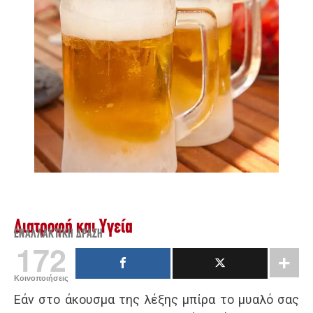
Διατροφή και Υγεία
ΕΝΑΛΛΑΚΤΙΚΉ ΔΡΆΣΗ
172
Κοινοποιήσεις
Εάν στο άκουσμα της λέξης μπίρα το μυαλό σας