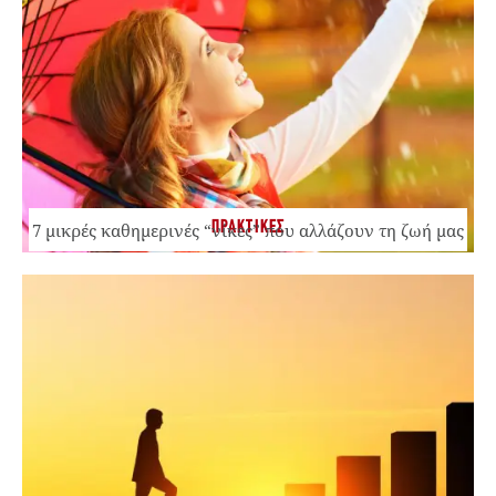
ΠΡΑΚΤΙΚΕΣ
7 μικρές καθημερινές “νίκες” που αλλάζουν τη ζωή μας