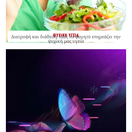
ΨΥΧΙΚΗ ΥΓΕΙΑ
Διατροφή και διάθεση: Πώς το φαγητό επηρεάζει την
ψυχική μας υγεία