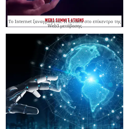
WEB3 SUMMIT ATHENS
Το Internet ξαναγράφεται. Η Ελλάδα στο επίκεντρο της
Web3 μετάβασης