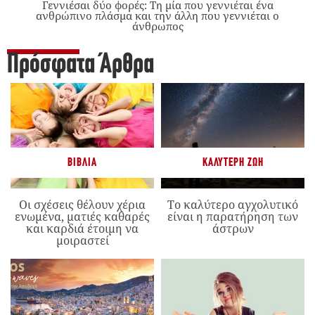
Γεννιέσαι δύο φορές: Tη μία που γεννιέται ένα
ανθρώπινο πλάσμα και την άλλη που γεννιέται ο
άνθρωπος
Πρόσφατα Άρθρα
ΒΙΒΛΊΑ
ΚΑΛΎΤΕΡΗ ΖΩΉ
Οι σχέσεις θέλουν χέρια
Το καλύτερο αγχολυτικό
ενωμένα, ματιές καθαρές
είναι η παρατήρηση των
και καρδιά έτοιμη να
άστρων
μοιραστεί