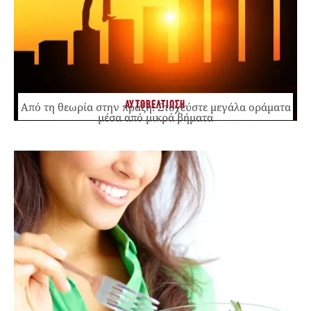
ΑΥΤΟΒΕΛΤΙΩΣΗ
Από τη θεωρία στην πράξη: Στοχεύστε μεγάλα οράματα
μέσα από μικρά βήματα