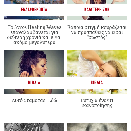
ΕΝΔΙΑΦΈΡΟΝΤΑ
ΚΑΛΎΤΕΡΗ ΖΩΉ
Το Syros Healing Waves
Κάποια στιγμή κουράζεσαι
επαναλαμβάνεται για
να προσπαθείς να είσαι
δεύτερη χρονιά και είναι
“σωστός”
ακόμα μεγαλύτερο
ΒΙΒΛΊΑ
ΒΙΒΛΊΑ
Αυτό Σταματάει Εδώ
Ευτυχία έναντι
ικανοποίησης