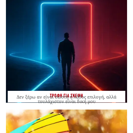
ΤΡΟΦΗ ΓΙΑ ΣΚΕΨΗ
Δεν ξέρω αν είναι σωστή ή λάθος επιλογή, αλλά
τουλάχιστον είναι δική μου