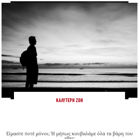
ΚΑΛΎΤΕΡΗ ΖΩΉ
Είμαστε ποτέ μόνοι; Ή μήπως κουβαλάμε όλα τα βάρη του
χθες;