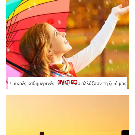
ΠΡΑΚΤΙΚΕΣ
7 μικρές καθημερινές “νίκες” που αλλάζουν τη ζωή μας