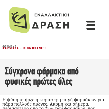
ΦΆΡΜΑΚΑ
ΦΆΡΜΑΚΑ - ΒΙΟΜΗΧΑΝΊΕΣ
Σύγχρονα φάρμακα από
φυσικές πρώτες ύλες
Η φύση υπήρξε η κυριότερη πηγή φαρμάκων για
πάρα πολλούς αιώνες. Ακόμη και σήμερα,
περισσότερο από το 25% των φαρμάκων που