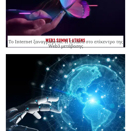
WEB3 SUMMIT ATHENS
Το Internet ξαναγράφεται. Η Ελλάδα στο επίκεντρο της
Web3 μετάβασης