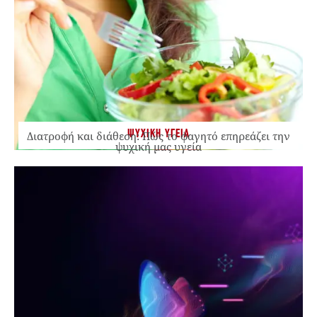
ΨΥΧΙΚΗ ΥΓΕΙΑ
Διατροφή και διάθεση: Πώς το φαγητό επηρεάζει την
ψυχική μας υγεία