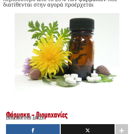
διατίθενται στην αγορά προέρχεται
Φάρμακα - βιομηχανίες
ΕΝΑΛΛΑΚΤΙΚΉ ΔΡΆΣΗ