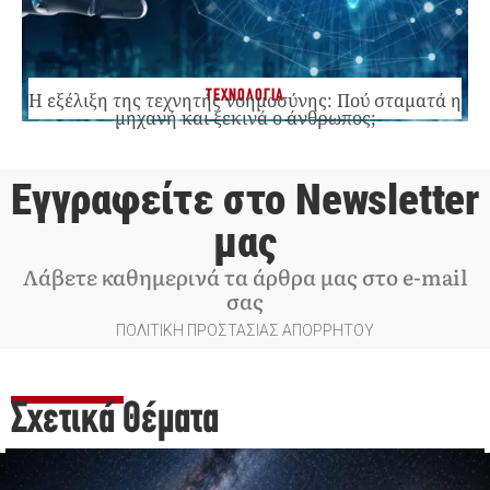
ΤΕΧΝΟΛΟΓΙΑ
Η εξέλιξη της τεχνητής νοημοσύνης: Πού σταματά η
μηχανή και ξεκινά ο άνθρωπος;
Εγγραφείτε στο Newsletter
μας
Λάβετε καθημερινά τα άρθρα μας στο e-mail
σας
ΠΟΛΙΤΙΚΗ ΠΡΟΣΤΑΣΙΑΣ ΑΠΟΡΡΗΤΟΥ
Σχετικά Θέματα