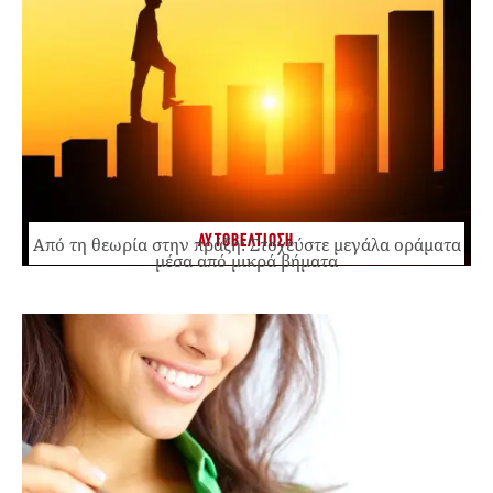
ΑΥΤΟΒΕΛΤΙΩΣΗ
Από τη θεωρία στην πράξη: Στοχεύστε μεγάλα οράματα
μέσα από μικρά βήματα