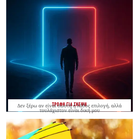
ΤΡΟΦΗ ΓΙΑ ΣΚΕΨΗ
Δεν ξέρω αν είναι σωστή ή λάθος επιλογή, αλλά
τουλάχιστον είναι δική μου