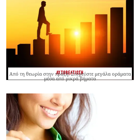
ΑΥΤΟΒΕΛΤΙΩΣΗ
Από τη θεωρία στην πράξη: Στοχεύστε μεγάλα οράματα
μέσα από μικρά βήματα