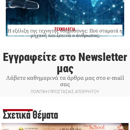
ΤΕΧΝΟΛΟΓΙΑ
Η εξέλιξη της τεχνητής νοημοσύνης: Πού σταματά η
μηχανή και ξεκινά ο άνθρωπος;
Εγγραφείτε στο Newsletter
μας
Λάβετε καθημερινά τα άρθρα μας στο e-mail
σας
ΠΟΛΙΤΙΚΗ ΠΡΟΣΤΑΣΙΑΣ ΑΠΟΡΡΗΤΟΥ
Σχετικά Θέματα