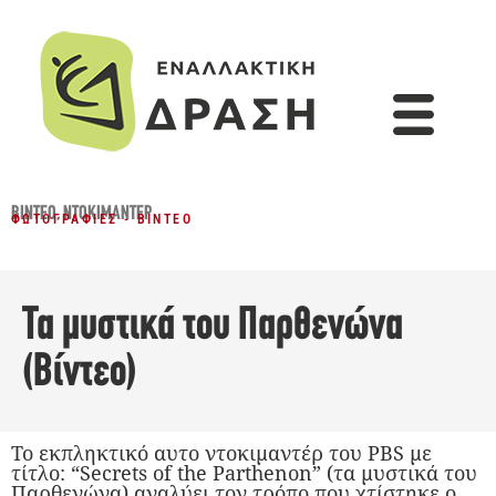
ΒΊΝΤΕΟ
,
ΝΤΟΚΙΜΑΝΤΈΡ
ΦΩΤΟΓΡΑΦΊΕΣ - ΒΊΝΤΕΟ
Τα μυστικά του Παρθενώνα
(Βίντεο)
Το εκπληκτικό αυτο ντοκιμαντέρ του PBS με
τίτλο: “Secrets of the Parthenon” (τα μυστικά του
Παρθενώνα) αναλύει τον τρόπο που χτίστηκε ο