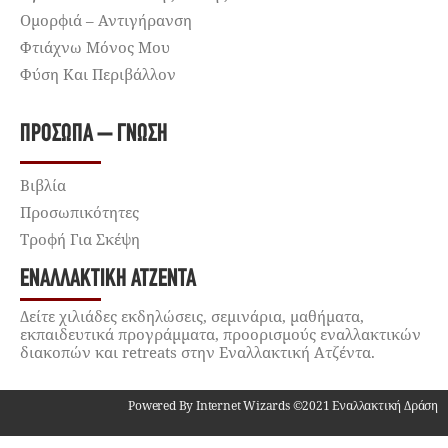
Ομορφιά – Αντιγήρανση
Φτιάχνω Μόνος Μου
Φύση Και Περιβάλλον
ΠΡΌΣΩΠΑ – ΓΝΏΣΗ
Βιβλία
Προσωπικότητες
Τροφή Για Σκέψη
ΕΝΑΛΛΑΚΤΙΚΉ ΑΤΖΈΝΤΑ
Δείτε χιλιάδες εκδηλώσεις, σεμινάρια, μαθήματα,
εκπαιδευτικά προγράμματα, προορισμούς εναλλακτικών
διακοπών και retreats στην Εναλλακτική Ατζέντα.
Powered By Internet Wizards ©2021 Εναλλακτική Δράση