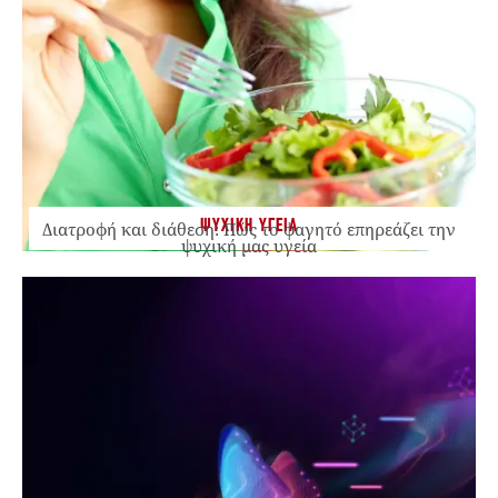
ΨΥΧΙΚΗ ΥΓΕΙΑ
Διατροφή και διάθεση: Πώς το φαγητό επηρεάζει την
ψυχική μας υγεία