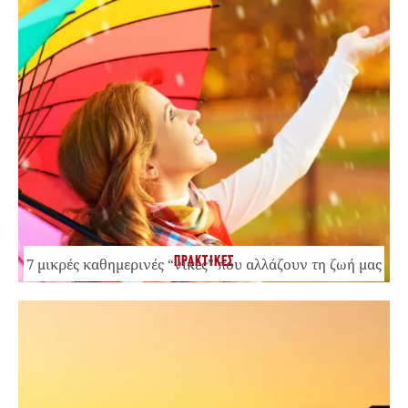
ΠΡΑΚΤΙΚΕΣ
7 μικρές καθημερινές “νίκες” που αλλάζουν τη ζωή μας