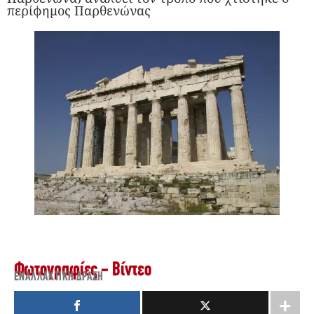
περίφημος Παρθενώνας
Φωτογραφίες - Βίντεο
ΕΝΑΛΛΑΚΤΙΚΉ ΔΡΆΣΗ