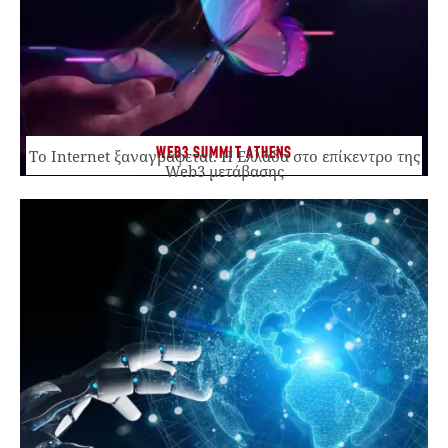
WEB3 SUMMIT ATHENS
Το Internet ξαναγράφεται. Η Ελλάδα στο επίκεντρο της
Web3 μετάβασης