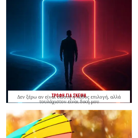
ΤΡΟΦΗ ΓΙΑ ΣΚΕΨΗ
Δεν ξέρω αν είναι σωστή ή λάθος επιλογή, αλλά
τουλάχιστον είναι δική μου