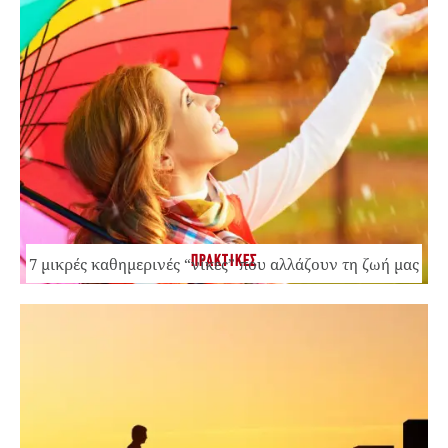
ΠΡΑΚΤΙΚΕΣ
7 μικρές καθημερινές “νίκες” που αλλάζουν τη ζωή μας