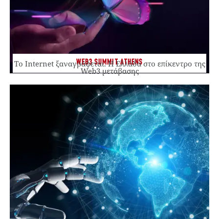
WEB3 SUMMIT ATHENS
Το Internet ξαναγράφεται. Η Ελλάδα στο επίκεντρο της
Web3 μετάβασης