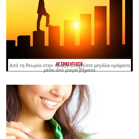
ΑΥΤΟΒΕΛΤΙΩΣΗ
Από τη θεωρία στην πράξη: Στοχεύστε μεγάλα οράματα
μέσα από μικρά βήματα