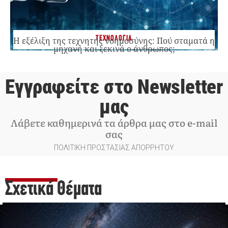
ΤΕΧΝΟΛΟΓΙΑ
Η εξέλιξη της τεχνητής νοημοσύνης: Πού σταματά η
μηχανή και ξεκινά ο άνθρωπος;
Εγγραφείτε στο Newsletter
μας
Λάβετε καθημερινά τα άρθρα μας στο e-mail
σας
ΠΟΛΙΤΙΚΗ ΠΡΟΣΤΑΣΙΑΣ ΑΠΟΡΡΗΤΟΥ
Σχετικά Θέματα