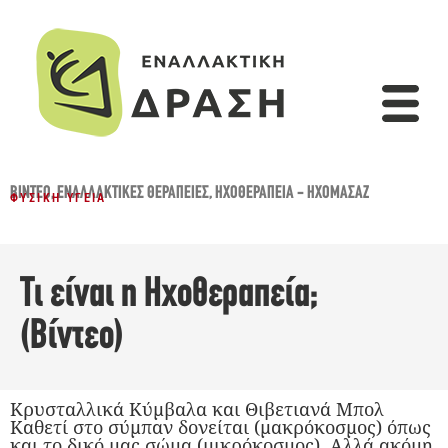
ΒΊΝΤΕΟ
,
ΕΝΑΛΛΑΚΤΙΚΈΣ ΘΕΡΑΠΕΊΕΣ
,
ΗΧΟΘΕΡΑΠΕΊΑ - ΗΧΟΜΑΣΆΖ
ΦΥΣΙΚΉ ΥΓΕΊΑ
Τι είναι η Ηχοθεραπεία;
(Βίντεο)
Κρυσταλλικά Κύμβαλα και Θιβετιανά Μπολ
Καθετί στο σύμπαν δονείται (μακρόκοσμος) όπως
και το δικό μας σώμα (μικρόκοσμος). Αλλά ακόμη