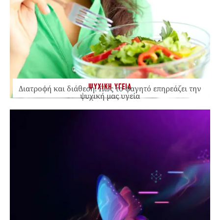
ΨΥΧΙΚΗ ΥΓΕΙΑ
Διατροφή και διάθεση: Πώς το φαγητό επηρεάζει την
ψυχική μας υγεία