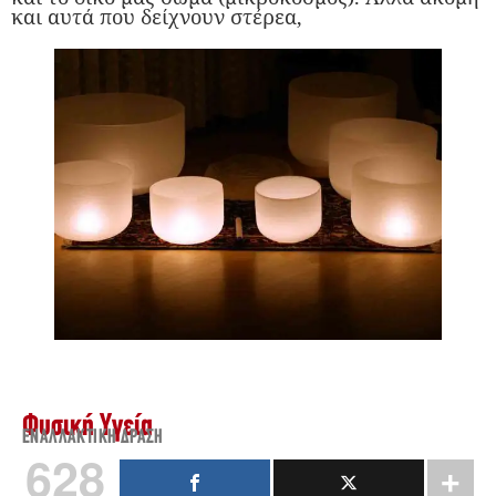
και αυτά που δείχνουν στέρεα,
Φυσική Υγεία
ΕΝΑΛΛΑΚΤΙΚΉ ΔΡΆΣΗ
628