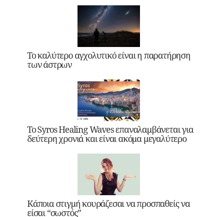
Το καλύτερο αγχολυτικό είναι η παρατήρηση
των άστρων
Το Syros Healing Waves επαναλαμβάνεται για
δεύτερη χρονιά και είναι ακόμα μεγαλύτερο
Κάποια στιγμή κουράζεσαι να προσπαθείς να
είσαι “σωστός”