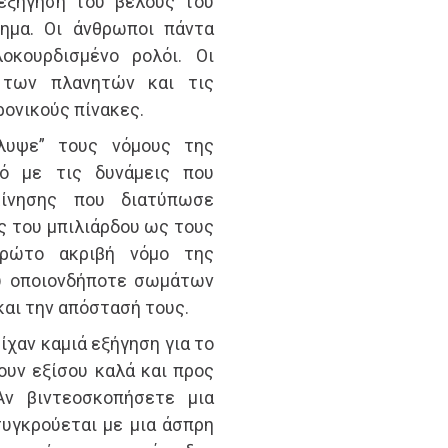
 εξήγηση του βέλους του
ημα. Οι άνθρωποι πάντα
οκουρδισμένο ρολόι. Οι
ς των πλανητών και τις
ονικούς πίνακες.
άλυψε” τους νόμους της
ό με τις δυνάμεις που
κίνησης που διατύπωσε
ες του μπιλιάρδου ως τους
πρώτο ακριβή νόμο της
ύ οποιονδήποτε σωμάτων
και την απόστασή τους.
ίχαν καμιά εξήγηση για το
ουν εξίσου καλά και προς
Αν βιντεοσκοπήσετε μια
υγκρούεται με μια άσπρη