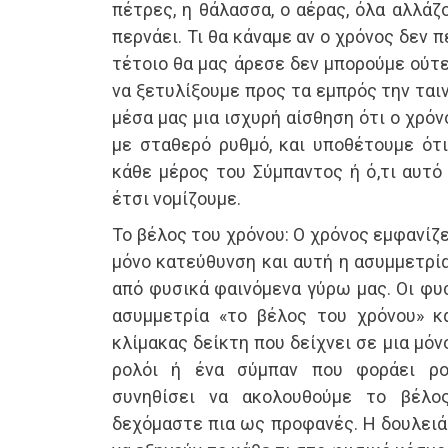
πέτρες, η θάλασσα, ο αέρας, όλα αλλάζ
περνάει. Τι θα κάναμε αν ο χρόνος δεν π
τέτοιο θα μας άρεσε δεν μπορούμε ούτε
να ξετυλίξουμε προς τα εμπρός την ται
μέσα μας μια ισχυρή αίσθηση ότι ο χρό
με σταθερό ρυθμό, και υποθέτουμε ότι
κάθε μέρος του Σύμπαντος ή ό,τι αυτό 
έτσι νομίζουμε.
Το βέλος του χρόνου: Ο χρόνος εμφανίζ
μόνο κατεύθυνση και αυτή η ασυμμετρία
από φυσικά φαινόμενα γύρω μας. Οι φυ
ασυμμετρία «το βέλος του χρόνου» κ
κλίμακας δείκτη που δείχνει σε μια μό
ρολόι ή ένα σύμπαν που φοράει ρο
συνηθίσει να ακολουθούμε το βέλ
δεχόμαστε πια ως προφανές. Η δουλειά