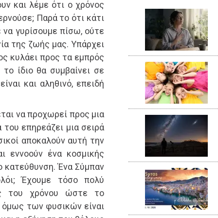
ουν και λέμε ότι ο χρόνος
ερνούσε; Παρά το ότι κάτι
 να γυρίσουμε πίσω, ούτε
νία της ζωής μας. Υπάρχει
νος κυλάει προς τα εμπρός
 το ίδιο θα συμβαίνει σε
είναι και αληθινό, επειδή
εται να προχωρεί προς μια
 του επηρεάζει μια σειρά
σικοί αποκαλούν αυτή την
αι εννοούν ένα κοσμικής
νο κατεύθυνση. Ένα Σύμπαν
λόι; Έχουμε τόσο πολύ
ος του χρόνου ώστε το
 όμως των φυσικών είναι