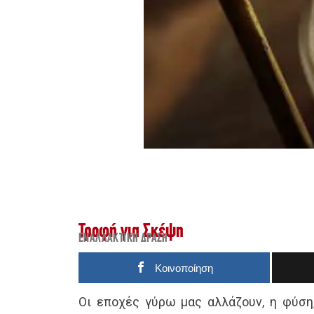
Τροφή για Σκέψη
ΕΝΑΛΛΑΚΤΙΚΉ ΔΡΆΣΗ
Κοινοποίηση
Οι εποχές γύρω μας αλλάζουν, η φύση,