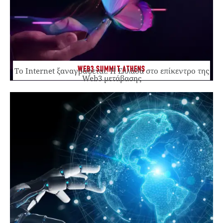
WEB3 SUMMIT ATHENS
Το Internet ξαναγράφεται. Η Ελλάδα στο επίκεντρο της
Web3 μετάβασης