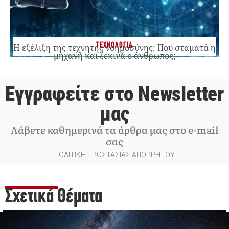
ΤΕΧΝΟΛΟΓΙΑ
Η εξέλιξη της τεχνητής νοημοσύνης: Πού σταματά η
μηχανή και ξεκινά ο άνθρωπος;
Εγγραφείτε στο Newsletter
μας
Λάβετε καθημερινά τα άρθρα μας στο e-mail
σας
ΠΟΛΙΤΙΚΗ ΠΡΟΣΤΑΣΙΑΣ ΑΠΟΡΡΗΤΟΥ
Σχετικά Θέματα