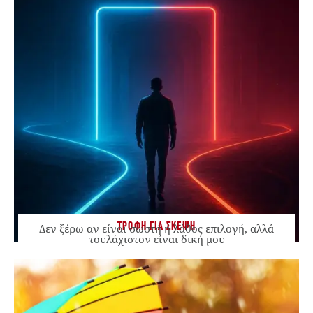
ΤΡΟΦΗ ΓΙΑ ΣΚΕΨΗ
Δεν ξέρω αν είναι σωστή ή λάθος επιλογή, αλλά
τουλάχιστον είναι δική μου