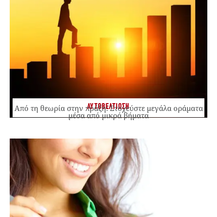
ΑΥΤΟΒΕΛΤΙΩΣΗ
Από τη θεωρία στην πράξη: Στοχεύστε μεγάλα οράματα
μέσα από μικρά βήματα