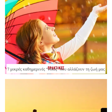
ΠΡΑΚΤΙΚΕΣ
7 μικρές καθημερινές “νίκες” που αλλάζουν τη ζωή μας