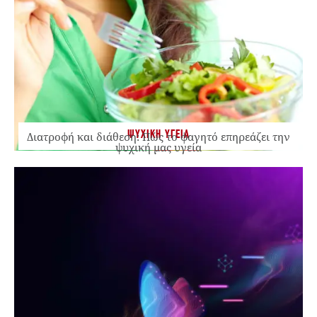
ΨΥΧΙΚΗ ΥΓΕΙΑ
Διατροφή και διάθεση: Πώς το φαγητό επηρεάζει την
ψυχική μας υγεία