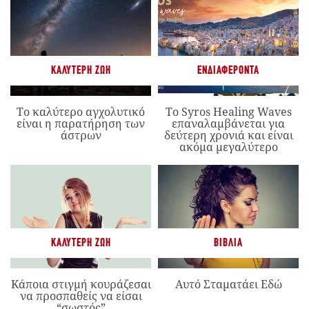
ΚΑΛΎΤΕΡΗ ΖΩΉ
ΕΝΔΙΑΦΈΡΟΝΤΑ
Το καλύτερο αγχολυτικό
Το Syros Healing Waves
είναι η παρατήρηση των
επαναλαμβάνεται για
άστρων
δεύτερη χρονιά και είναι
ακόμα μεγαλύτερο
ΚΑΛΎΤΕΡΗ ΖΩΉ
ΒΙΒΛΊΑ
Κάποια στιγμή κουράζεσαι
Αυτό Σταματάει Εδώ
να προσπαθείς να είσαι
“σωστός”