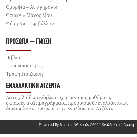
Ομορφιά – Αντιγήρανση
Φτιάχνω Μόνος Μου
Φύση Και Περιβάλλον
ΠΡΌΣΩΠΑ – ΓΝΏΣΗ
Βιβλία
Προσωπικότητες
Τροφή Για Σκέψη
ΕΝΑΛΛΑΚΤΙΚΉ ΑΤΖΈΝΤΑ
Δείτε χιλιάδες εκδηλώσεις, σεμινάρια, μαθήματα,
εκπαιδευτικά προγράμματα, προορισμούς εναλλακτικών
διακοπών και retreats στην Εναλλακτική Ατζέντα.
Powered By Internet Wizards ©2021 Εναλλακτική Δράση