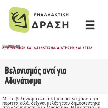
ΒΕΛΟΝΙΣΜΌΣ
ΑΠΟΤΟΞΊΝΩΣΗ ΚΑΙ ΑΔΥΝΆΤΙΣΜΑ
/
ΔΙΑΤΡΟΦΉ ΚΑΙ ΥΓΕΊΑ
Βελονισμός αντί για
Αδυνάτισμα
Με το βελονισμό στο αυτί μπορεί να χάσετε τα
περιττά κιλά, δείχνει μελέτη που δημοσιεύτηκε
στο «Acupuncture in Medicine». Η θεραπεία με