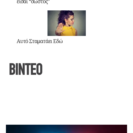
είσαι “σωστός”
Αυτό Σταματάει Εδώ
ΒΙΝΤΕΟ