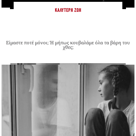
ΚΑΛΎΤΕΡΗ ΖΩΉ
Είμαστε ποτέ μόνοι; Ή μήπως κουβαλάμε όλα τα βάρη του
χθες;