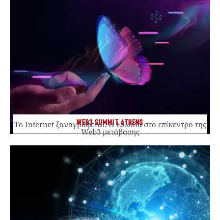
WEB3 SUMMIT ATHENS
Το Internet ξαναγράφεται. Η Ελλάδα στο επίκεντρο της
Web3 μετάβασης