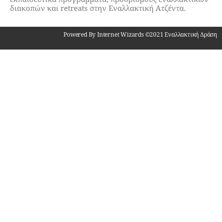
διακοπών και retreats στην Εναλλακτική Ατζέντα.
Powered By Internet Wizards ©2021 Εναλλακτική Δράση