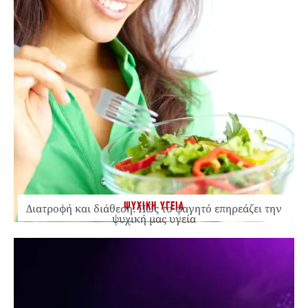
ΨΥΧΙΚΗ ΥΓΕΙΑ
Διατροφή και διάθεση: Πώς το φαγητό επηρεάζει την
ψυχική μας υγεία