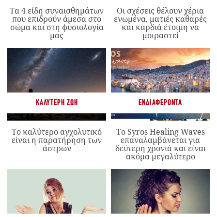
Τα 4 είδη συναισθημάτων
Οι σχέσεις θέλουν χέρια
που επιδρούν άμεσα στο
ενωμένα, ματιές καθαρές
σώμα και στη φυσιολογία
και καρδιά έτοιμη να
μας
μοιραστεί
ΚΑΛΎΤΕΡΗ ΖΩΉ
ΕΝΔΙΑΦΈΡΟΝΤΑ
Το καλύτερο αγχολυτικό
Το Syros Healing Waves
είναι η παρατήρηση των
επαναλαμβάνεται για
άστρων
δεύτερη χρονιά και είναι
ακόμα μεγαλύτερο