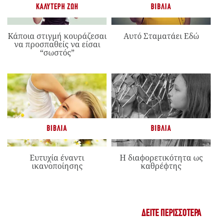
ΚΑΛΎΤΕΡΗ ΖΩΉ
ΒΙΒΛΊΑ
Κάποια στιγμή κουράζεσαι
Αυτό Σταματάει Εδώ
να προσπαθείς να είσαι
“σωστός”
ΒΙΒΛΊΑ
ΒΙΒΛΊΑ
Ευτυχία έναντι
Η διαφορετικότητα ως
ικανοποίησης
καθρέφτης
ΔΕΊΤΕ ΠΕΡΙΣΣΌΤΕΡΑ