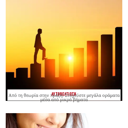
ΑΥΤΟΒΕΛΤΙΩΣΗ
Από τη θεωρία στην πράξη: Στοχεύστε μεγάλα οράματα
μέσα από μικρά βήματα