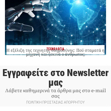
ΤΕΧΝΟΛΟΓΙΑ
Η εξέλιξη της τεχνητής νοημοσύνης: Πού σταματά η
μηχανή και ξεκινά ο άνθρωπος;
Εγγραφείτε στο Newsletter
μας
Λάβετε καθημερινά τα άρθρα μας στο e-mail
σας
ΠΟΛΙΤΙΚΗ ΠΡΟΣΤΑΣΙΑΣ ΑΠΟΡΡΗΤΟΥ