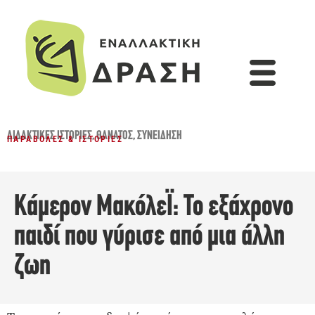
ΔΙΔΑΚΤΙΚΈΣ ΙΣΤΟΡΊΕΣ
,
ΘΆΝΑΤΟΣ
,
ΣΥΝΕΊΔΗΣΗ
ΠΑΡΑΒΟΛΈΣ & ΙΣΤΟΡΊΕΣ
Κάμερον ΜακόλεΪ: Το εξάχρονο
παιδί που γύρισε από μια άλλη
ζωη