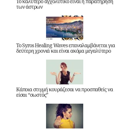
Το καλύτερο αγχολυτικό είναι η παρατήρηση
των άστρων
Το Syros Healing Waves επαναλαμβάνεται για
δεύτερη χρονιά και είναι ακόμα μεγαλύτερο
Κάποια στιγμή κουράζεσαι να προσπαθείς να
είσαι “σωστός”