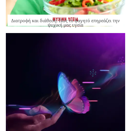
ΨΥΧΙΚΗ ΥΓΕΙΑ
Διατροφή και διάθεση: Πώς το φαγητό επηρεάζει την
ψυχική μας υγεία