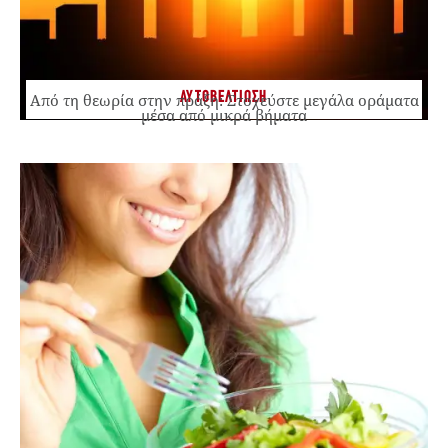
ΑΥΤΟΒΕΛΤΙΩΣΗ
Από τη θεωρία στην πράξη: Στοχεύστε μεγάλα οράματα
μέσα από μικρά βήματα