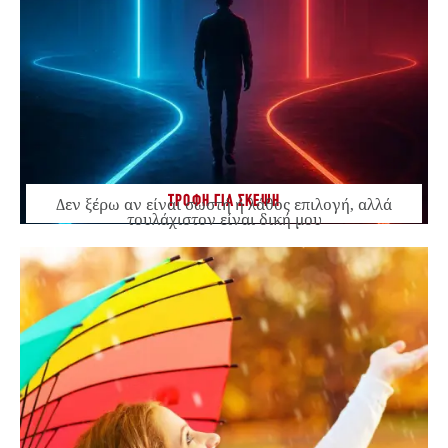
ΤΡΟΦΗ ΓΙΑ ΣΚΕΨΗ
Δεν ξέρω αν είναι σωστή ή λάθος επιλογή, αλλά
τουλάχιστον είναι δική μου