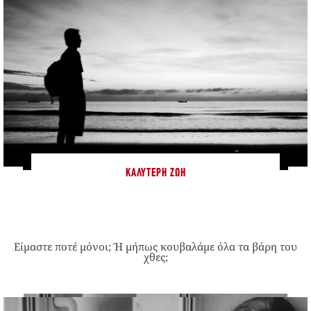
ΚΑΛΎΤΕΡΗ ΖΩΉ
Είμαστε ποτέ μόνοι; Ή μήπως κουβαλάμε όλα τα βάρη του
χθες;