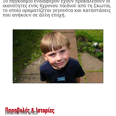
Το παγκόσμιο ενδιαφέρον έχουν προκαλέσουν οι
ικανότητες ενός 6χρονου παιδιού από τη Σκωτία,
το οποίο οραματίζεται γεγονότα και καταστάσεις
που ανήκουν σε άλλη εποχή.
Παραβολές & Ιστορίες
ΕΝΑΛΛΑΚΤΙΚΉ ΔΡΆΣΗ