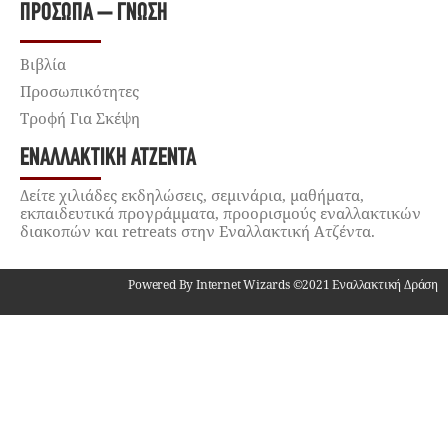
ΠΡΌΣΩΠΑ – ΓΝΏΣΗ
Βιβλία
Προσωπικότητες
Τροφή Για Σκέψη
ΕΝΑΛΛΑΚΤΙΚΉ ΑΤΖΈΝΤΑ
Δείτε χιλιάδες εκδηλώσεις, σεμινάρια, μαθήματα,
εκπαιδευτικά προγράμματα, προορισμούς εναλλακτικών
διακοπών και retreats στην Εναλλακτική Ατζέντα.
Powered By Internet Wizards ©2021 Εναλλακτική Δράση