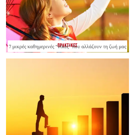
ΠΡΑΚΤΙΚΕΣ
7 μικρές καθημερινές “νίκες” που αλλάζουν τη ζωή μας