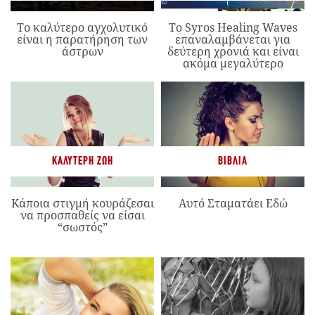
Το καλύτερο αγχολυτικό
Το Syros Healing Waves
είναι η παρατήρηση των
επαναλαμβάνεται για
άστρων
δεύτερη χρονιά και είναι
ακόμα μεγαλύτερο
ΚΑΛΎΤΕΡΗ ΖΩΉ
ΒΙΒΛΊΑ
Κάποια στιγμή κουράζεσαι
Αυτό Σταματάει Εδώ
να προσπαθείς να είσαι
“σωστός”