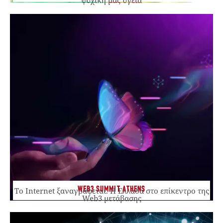
WEB3 SUMMIT ATHENS
Το Internet ξαναγράφεται. Η Ελλάδα στο επίκεντρο της
Web3 μετάβασης