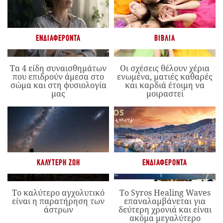
ΕΝΔΙΑΦΈΡΟΝΤΑ
ΒΙΒΛΊΑ
Τα 4 είδη συναισθημάτων
Οι σχέσεις θέλουν χέρια
που επιδρούν άμεσα στο
ενωμένα, ματιές καθαρές
σώμα και στη φυσιολογία
και καρδιά έτοιμη να
μας
μοιραστεί
ΚΑΛΎΤΕΡΗ ΖΩΉ
ΕΝΔΙΑΦΈΡΟΝΤΑ
Το καλύτερο αγχολυτικό
Το Syros Healing Waves
είναι η παρατήρηση των
επαναλαμβάνεται για
άστρων
δεύτερη χρονιά και είναι
ακόμα μεγαλύτερο