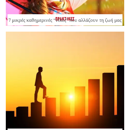
ΠΡΑΚΤΙΚΕΣ
7 μικρές καθημερινές “νίκες” που αλλάζουν τη ζωή μας