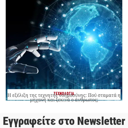
ΤΕΧΝΟΛΟΓΙΑ
Η εξέλιξη της τεχνητής νοημοσύνης: Πού σταματά η
μηχανή και ξεκινά ο άνθρωπος;
Εγγραφείτε στο Newsletter