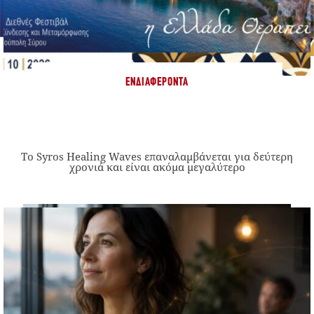
ΕΝΔΙΑΦΈΡΟΝΤΑ
Το Syros Healing Waves επαναλαμβάνεται για δεύτερη
χρονιά και είναι ακόμα μεγαλύτερο