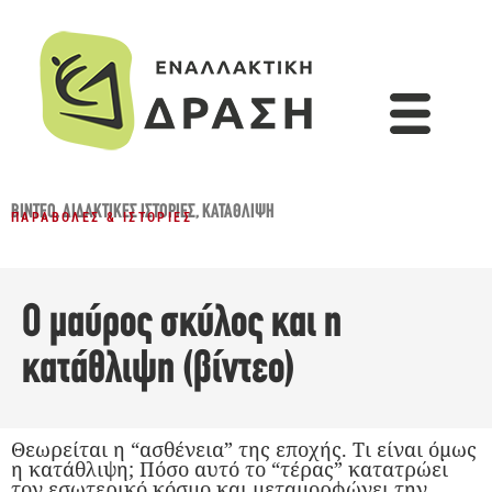
ΒΊΝΤΕΟ
,
ΔΙΔΑΚΤΙΚΈΣ ΙΣΤΟΡΊΕΣ
,
ΚΑΤΆΘΛΙΨΗ
ΠΑΡΑΒΟΛΈΣ & ΙΣΤΟΡΊΕΣ
Ο μαύρος σκύλος και η
κατάθλιψη (βίντεο)
Θεωρείται η “ασθένεια” της εποχής. Τι είναι όμως
η κατάθλιψη; Πόσο αυτό το “τέρας” κατατρώει
τον εσωτερικό κόσμο και μεταμορφώνει την