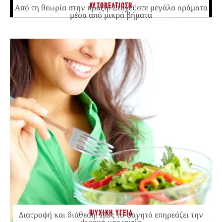
ΑΥΤΟΒΕΛΤΙΩΣΗ
Από τη θεωρία στην πράξη: Στοχεύστε μεγάλα οράματα
μέσα από μικρά βήματα
ΨΥΧΙΚΗ ΥΓΕΙΑ
Διατροφή και διάθεση: Πώς το φαγητό επηρεάζει την
ψυχική μας υγεία