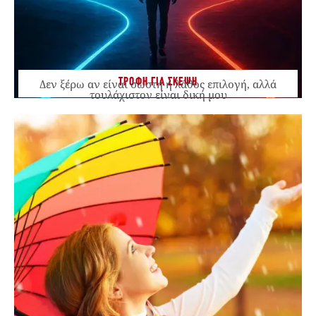
ΤΡΟΦΗ ΓΙΑ ΣΚΕΨΗ
Δεν ξέρω αν είναι σωστή ή λάθος επιλογή, αλλά
τουλάχιστον είναι δική μου