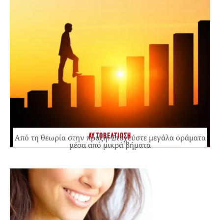
ΑΥΤΟΒΕΛΤΙΩΣΗ
Από τη θεωρία στην πράξη: Στοχεύστε μεγάλα οράματα
μέσα από μικρά βήματα