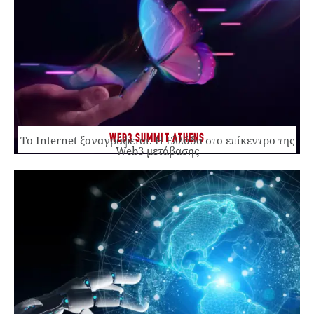
WEB3 SUMMIT ATHENS
Το Internet ξαναγράφεται. Η Ελλάδα στο επίκεντρο της
Web3 μετάβασης