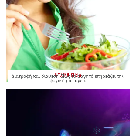
ΨΥΧΙΚΗ ΥΓΕΙΑ
Διατροφή και διάθεση: Πώς το φαγητό επηρεάζει την
ψυχική μας υγεία