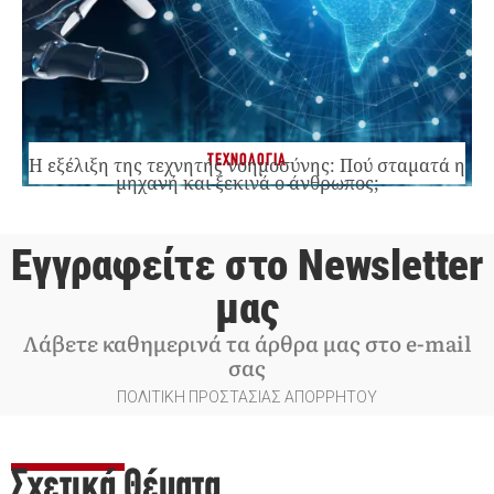
ΤΕΧΝΟΛΟΓΙΑ
Η εξέλιξη της τεχνητής νοημοσύνης: Πού σταματά η
μηχανή και ξεκινά ο άνθρωπος;
Εγγραφείτε στο Newsletter
μας
Λάβετε καθημερινά τα άρθρα μας στο e-mail
σας
ΠΟΛΙΤΙΚΗ ΠΡΟΣΤΑΣΙΑΣ ΑΠΟΡΡΗΤΟΥ
Σχετικά Θέματα