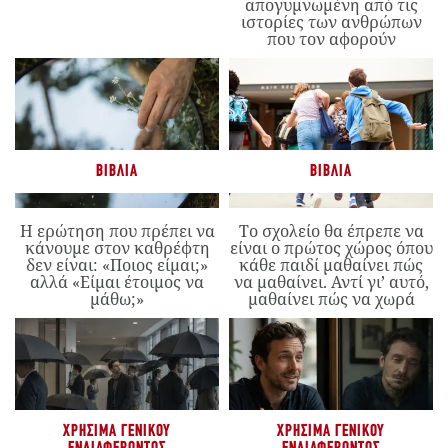
απογυμνωμένη από τις
ιστορίες των ανθρώπων
που τον αφορούν
ΒΙΒΛΊΑ
ΒΙΒΛΊΑ
Η ερώτηση που πρέπει να
Το σχολείο θα έπρεπε να
κάνουμε στον καθρέφτη
είναι ο πρώτος χώρος όπου
δεν είναι: «Ποιος είμαι;»
κάθε παιδί μαθαίνει πώς
αλλά «Είμαι έτοιμος να
να μαθαίνει. Αντί γι’ αυτό,
μάθω;»
μαθαίνει πώς να χωρά
ΧΡΉΣΙΜΑ ΓΕΝΙΚΟΎ
ΧΡΉΣΙΜΑ ΓΕΝΙΚΟΎ