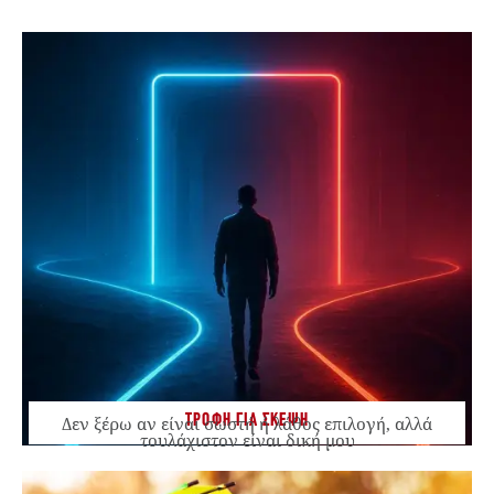
ΤΡΟΦΗ ΓΙΑ ΣΚΕΨΗ
Δεν ξέρω αν είναι σωστή ή λάθος επιλογή, αλλά
τουλάχιστον είναι δική μου