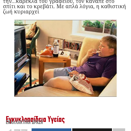
την…καρέκλα του γραφείου, τον καναπέ στο
σπίτι και το κρεβάτι. Με απλά λόγια, η καθιστική
ζωή κυριαρχεί
Εγκυκλοπαίδεια Υγείας
ΕΝΑΛΛΑΚΤΙΚΉ ΔΡΆΣΗ