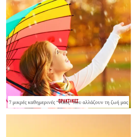
ΠΡΑΚΤΙΚΕΣ
7 μικρές καθημερινές “νίκες” που αλλάζουν τη ζωή μας