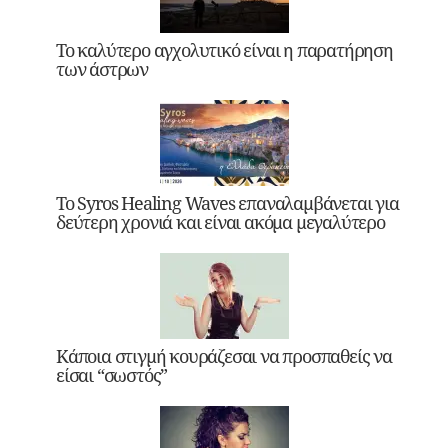
Το καλύτερο αγχολυτικό είναι η παρατήρηση
των άστρων
Το Syros Healing Waves επαναλαμβάνεται για
δεύτερη χρονιά και είναι ακόμα μεγαλύτερο
Κάποια στιγμή κουράζεσαι να προσπαθείς να
είσαι “σωστός”