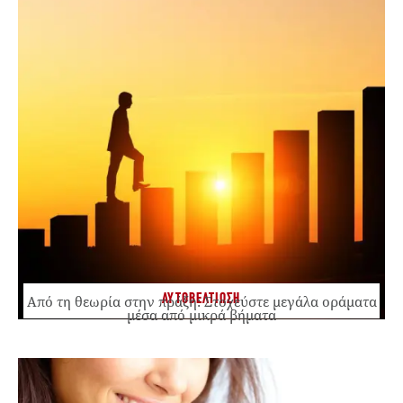
ΑΥΤΟΒΕΛΤΙΩΣΗ
Από τη θεωρία στην πράξη: Στοχεύστε μεγάλα οράματα
μέσα από μικρά βήματα