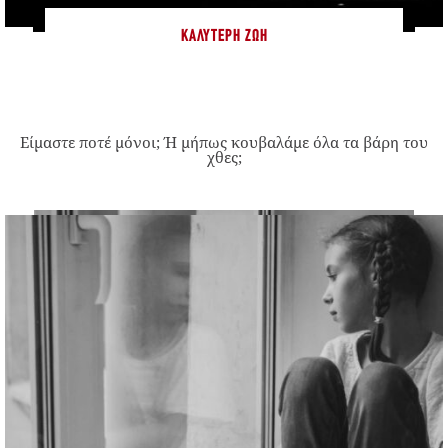
ΚΑΛΎΤΕΡΗ ΖΩΉ
Είμαστε ποτέ μόνοι; Ή μήπως κουβαλάμε όλα τα βάρη του
χθες;