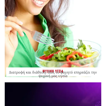
ΨΥΧΙΚΗ ΥΓΕΙΑ
Διατροφή και διάθεση: Πώς το φαγητό επηρεάζει την
ψυχική μας υγεία