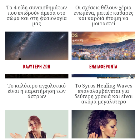
Τα 4 είδη συναισθημάτων
Οι σχέσεις θέλουν χέρια
που επιδρούν άμεσα στο
ενωμένα, ματιές καθαρές
σώμα και στη φυσιολογία
και καρδιά έτοιμη να
μας
μοιραστεί
ΚΑΛΎΤΕΡΗ ΖΩΉ
ΕΝΔΙΑΦΈΡΟΝΤΑ
Το καλύτερο αγχολυτικό
Το Syros Healing Waves
είναι η παρατήρηση των
επαναλαμβάνεται για
άστρων
δεύτερη χρονιά και είναι
ακόμα μεγαλύτερο