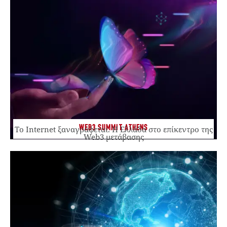
WEB3 SUMMIT ATHENS
Το Internet ξαναγράφεται. Η Ελλάδα στο επίκεντρο της
Web3 μετάβασης