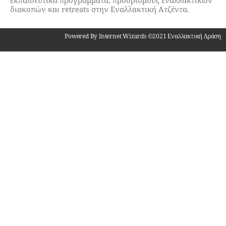
εκπαιδευτικά προγράμματα, προορισμούς εναλλακτικών
διακοπών και retreats στην Εναλλακτική Ατζέντα.
Powered By Internet Wizards ©2021 Εναλλακτική Δράση