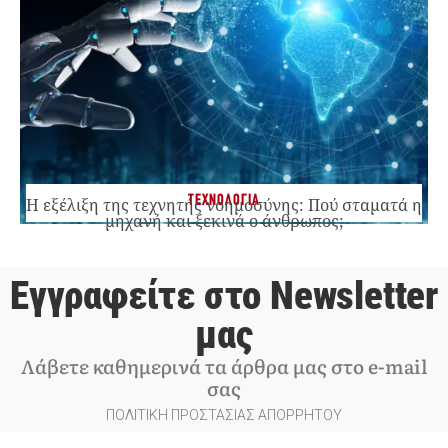
ΤΕΧΝΟΛΟΓΙΑ
Η εξέλιξη της τεχνητής νοημοσύνης: Πού σταματά η
μηχανή και ξεκινά ο άνθρωπος;
Εγγραφείτε στο Newsletter
μας
Λάβετε καθημερινά τα άρθρα μας στο e-mail
σας
ΠΟΛΙΤΙΚΗ ΠΡΟΣΤΑΣΙΑΣ ΑΠΟΡΡΗΤΟΥ