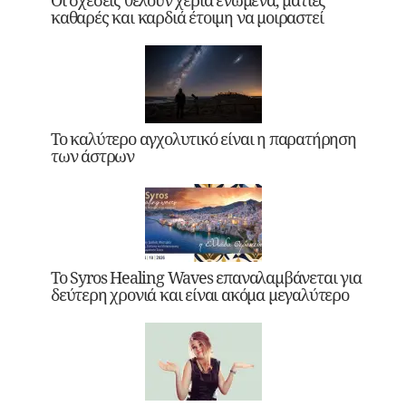
Οι σχέσεις θέλουν χέρια ενωμένα, ματιές
καθαρές και καρδιά έτοιμη να μοιραστεί
Το καλύτερο αγχολυτικό είναι η παρατήρηση
των άστρων
Το Syros Healing Waves επαναλαμβάνεται για
δεύτερη χρονιά και είναι ακόμα μεγαλύτερο