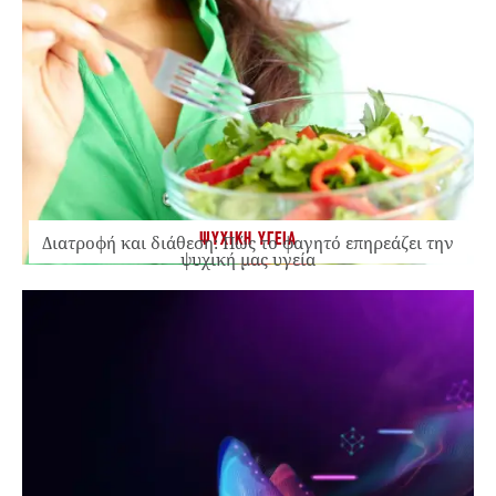
ΨΥΧΙΚΗ ΥΓΕΙΑ
Διατροφή και διάθεση: Πώς το φαγητό επηρεάζει την
ψυχική μας υγεία