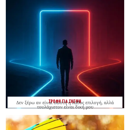
ΤΡΟΦΗ ΓΙΑ ΣΚΕΨΗ
Δεν ξέρω αν είναι σωστή ή λάθος επιλογή, αλλά
τουλάχιστον είναι δική μου