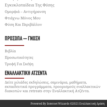
Εγκυκλοπαίδεια Της Φύσης
Ομορφιά – Αντιγήρανση
Φτιάχνω Μόνος Μου
Φύση Και Περιβάλλον
ΠΡΌΣΩΠΑ – ΓΝΏΣΗ
Βιβλία
Προσωπικότητες
Τροφή Για Σκέψη
ΕΝΑΛΛΑΚΤΙΚΉ ΑΤΖΈΝΤΑ
Δείτε χιλιάδες εκδηλώσεις, σεμινάρια, μαθήματα,
εκπαιδευτικά προγράμματα, προορισμούς εναλλακτικών
διακοπών και retreats στην Εναλλακτική Ατζέντα.
Powered By Internet Wizards ©2021 Εναλλακτική Δράση