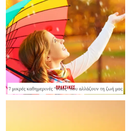
ΠΡΑΚΤΙΚΕΣ
7 μικρές καθημερινές “νίκες” που αλλάζουν τη ζωή μας