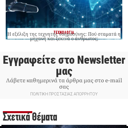
ΤΕΧΝΟΛΟΓΙΑ
Η εξέλιξη της τεχνητής νοημοσύνης: Πού σταματά η
μηχανή και ξεκινά ο άνθρωπος;
Εγγραφείτε στο Newsletter
μας
Λάβετε καθημερινά τα άρθρα μας στο e-mail
σας
ΠΟΛΙΤΙΚΗ ΠΡΟΣΤΑΣΙΑΣ ΑΠΟΡΡΗΤΟΥ
Σχετικά Θέματα