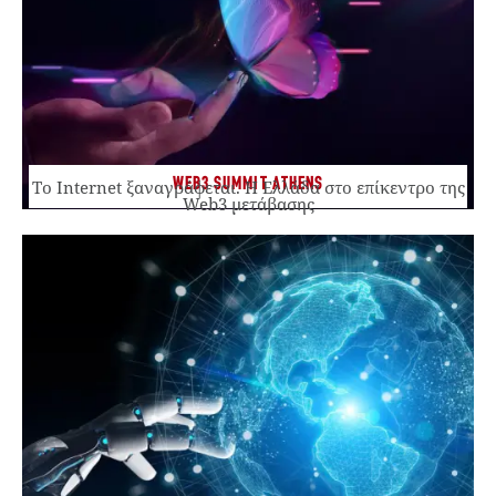
WEB3 SUMMIT ATHENS
Το Internet ξαναγράφεται. Η Ελλάδα στο επίκεντρο της
Web3 μετάβασης