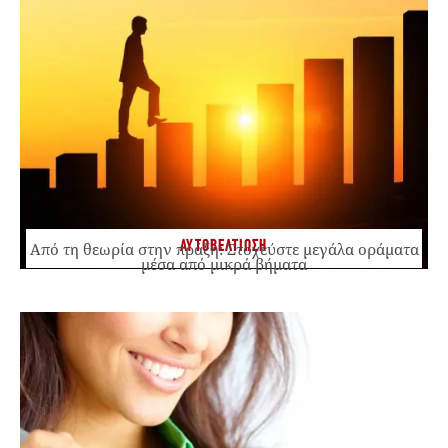
ΑΥΤΟΒΕΛΤΙΩΣΗ
Από τη θεωρία στην πράξη: Στοχεύστε μεγάλα οράματα
μέσα από μικρά βήματα