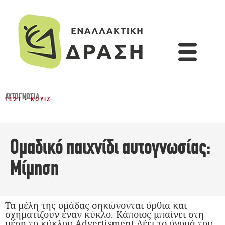
ΑΥΤΟΓΝΩΣΊΑ
ΤΕΣΤ - ΚΟΥΊΖ
Ομαδικό παιχνίδι αυτογνωσίας:
Μίμηση
Τα μέλη της ομάδας σηκώνονται όρθια και
σχηματίζουν έναν κύκλο. Κάποιος μπαίνει στη
μέση το κύκλου.Advertisment Λέει το όνομά του