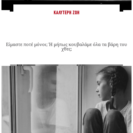
ΚΑΛΎΤΕΡΗ ΖΩΉ
Είμαστε ποτέ μόνοι; Ή μήπως κουβαλάμε όλα τα βάρη του
χθες;