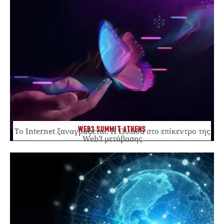
WEB3 SUMMIT ATHENS
Το Internet ξαναγράφεται. Η Ελλάδα στο επίκεντρο της
Web3 μετάβασης