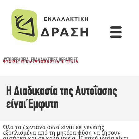
ΑΥΤΟΘΕΡΑΠΕΊΑ
,
ΕΝΑΛΛΑΚΤΙΚΈΣ ΘΕΡΑΠΕΊΕΣ
ΦΥΣΙΚΉ ΥΓΕΊΑ
/
ΨΥΧΟΛΟΓΊΑ & ΥΓΕΊΑ
Η Διαδικασία της Αυτοΐασης
είναι Έμφυτη
Όλα τα ζωντανά όντα είναι εκ γενετής
εξοπλισμένα από τη μητέρα φύση να ζήσουν
αυτάρκη και σε καλή υγεία. Η κακή υγεία είναι