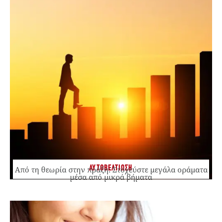
ΑΥΤΟΒΕΛΤΙΩΣΗ
Από τη θεωρία στην πράξη: Στοχεύστε μεγάλα οράματα
μέσα από μικρά βήματα