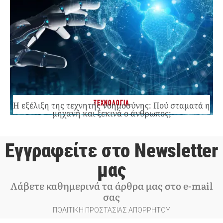
ΤΕΧΝΟΛΟΓΙΑ
Η εξέλιξη της τεχνητής νοημοσύνης: Πού σταματά η
μηχανή και ξεκινά ο άνθρωπος;
Εγγραφείτε στο Newsletter
μας
Λάβετε καθημερινά τα άρθρα μας στο e-mail
σας
ΠΟΛΙΤΙΚΗ ΠΡΟΣΤΑΣΙΑΣ ΑΠΟΡΡΗΤΟΥ