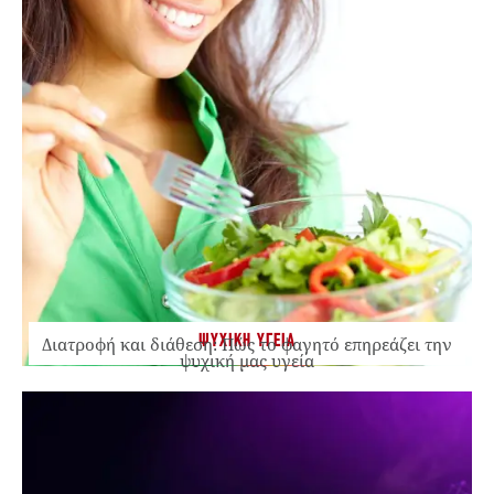
ΨΥΧΙΚΗ ΥΓΕΙΑ
Διατροφή και διάθεση: Πώς το φαγητό επηρεάζει την
ψυχική μας υγεία