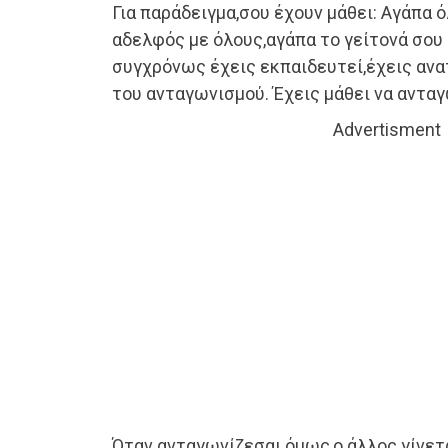
Για παράδειγμα,σου έχουν μάθει: Αγάπα ό
αδελφός με όλους,αγάπα το γείτονά σου
συγχρόνως έχεις εκπαιδευτεί,έχεις ανα
του ανταγωνισμού. Έχεις μάθει να ανταγ
Advertisment
Όταν ανταγωνίζεσαι όμως,ο άλλος γίνετα