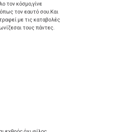
λο τον κόσμο,γίνε
 όπως τον εαυτό σου.Και
τραφεί με τις καταβολές
ωνίζεσαι τους πάντες.
ι εχθρός,όχι φίλος.