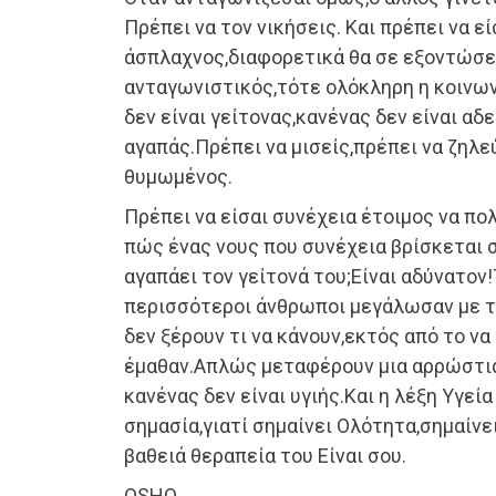
Πρέπει να τον νικήσεις. Και πρέπει να εί
άσπλαχνος,διαφορετικά θα σε εξοντώσει
ανταγωνιστικός,τότε ολόκληρη η κοινων
δεν είναι γείτονας,κανένας δεν είναι αδ
αγαπάς.Πρέπει να μισείς,πρέπει να ζηλεύ
θυμωμένος.
Πρέπει να είσαι συνέχεια έτοιμος να πολ
πώς ένας νους που συνέχεια βρίσκεται 
αγαπάει τον γείτονά του;Είναι αδύνατον!
περισσότεροι άνθρωποι μεγάλωσαν με το
δεν ξέρουν τι να κάνουν,εκτός από το να
έμαθαν.Απλώς μεταφέρουν μια αρρώστια.
κανένας δεν είναι υγιής.Και η λέξη Υγεία
σημασία,γιατί σημαίνει Ολότητα,σημαίνε
βαθειά θεραπεία του Είναι σου.
OSHO