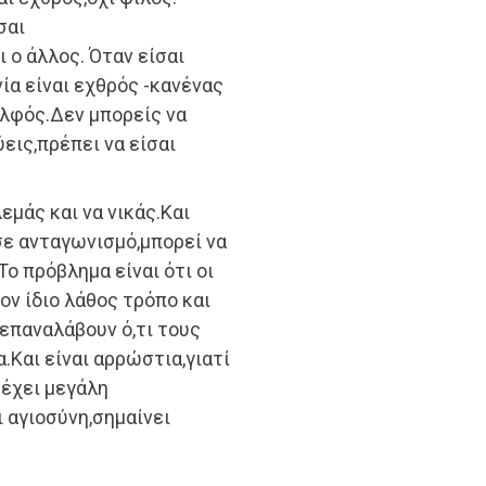
σαι
 ο άλλος. Όταν είσαι
ία είναι εχθρός -κανένας
ελφός.Δεν μπορείς να
εις,πρέπει να είσαι
εμάς και να νικάς.Και
σε ανταγωνισμό,μπορεί να
Το πρόβλημα είναι ότι οι
ν ίδιο λάθος τρόπο και
 επαναλάβουν ό,τι τους
Και είναι αρρώστια,γιατί
 έχει μεγάλη
ι αγιοσύνη,σημαίνει