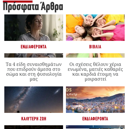
Πρόσφατα Άρθρα
ΕΝΔΙΑΦΈΡΟΝΤΑ
ΒΙΒΛΊΑ
Τα 4 είδη συναισθημάτων
Οι σχέσεις θέλουν χέρια
που επιδρούν άμεσα στο
ενωμένα, ματιές καθαρές
σώμα και στη φυσιολογία
και καρδιά έτοιμη να
μας
μοιραστεί
ΚΑΛΎΤΕΡΗ ΖΩΉ
ΕΝΔΙΑΦΈΡΟΝΤΑ