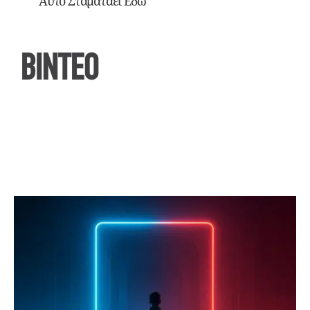
Αυτό Σταματάει Εδώ
ΒΙΝΤΕΟ