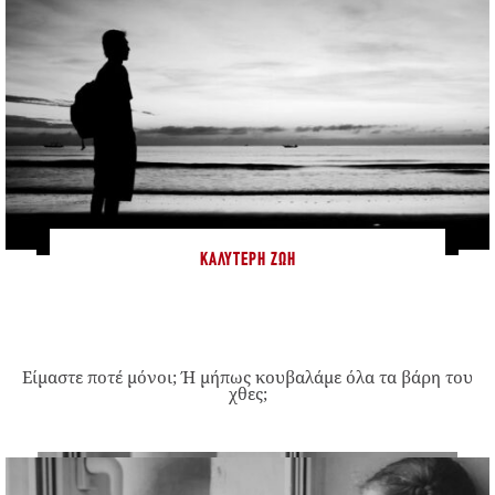
ΚΑΛΎΤΕΡΗ ΖΩΉ
Είμαστε ποτέ μόνοι; Ή μήπως κουβαλάμε όλα τα βάρη του
χθες;