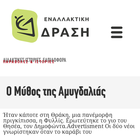
ΔΙΔΑΚΤΙΚΈΣ ΙΣΤΟΡΊΕΣ
,
ΕΛΠΙΔΟΦΌΡΑ
ΠΑΡΑΒΟΛΈΣ & ΙΣΤΟΡΊΕΣ
Ο Μύθος της Αμυγδαλιάς
Ήταν κάποτε στη Θράκη, μια πανέμορφη
πριγκίπισσα, η Φυλλίς. Ερωτεύτηκε το γιο του
Θησέα, τον Δημοφώντα.Advertisment Οι δύο νέοι
γνωρίστηκαν όταν το καράβι του