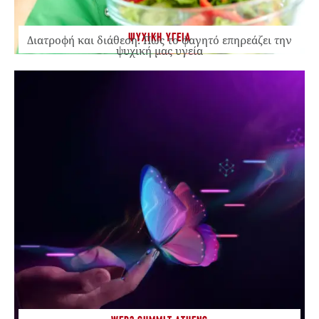
ΨΥΧΙΚΗ ΥΓΕΙΑ
Διατροφή και διάθεση: Πώς το φαγητό επηρεάζει την
ψυχική μας υγεία