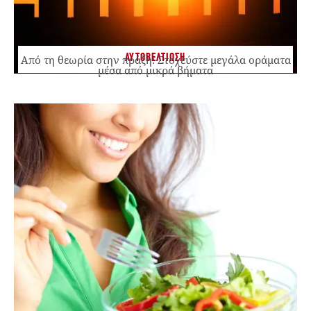
ΑΥΤΟΒΕΛΤΙΩΣΗ
Από τη θεωρία στην πράξη: Στοχεύστε μεγάλα οράματα
μέσα από μικρά βήματα