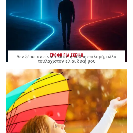
ΤΡΟΦΗ ΓΙΑ ΣΚΕΨΗ
Δεν ξέρω αν είναι σωστή ή λάθος επιλογή, αλλά
τουλάχιστον είναι δική μου