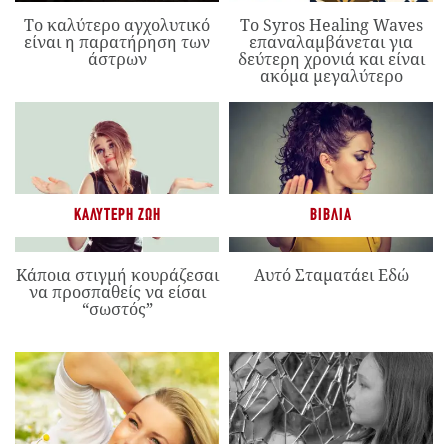
Το καλύτερο αγχολυτικό
Το Syros Healing Waves
είναι η παρατήρηση των
επαναλαμβάνεται για
άστρων
δεύτερη χρονιά και είναι
ακόμα μεγαλύτερο
ΚΑΛΎΤΕΡΗ ΖΩΉ
ΒΙΒΛΊΑ
Κάποια στιγμή κουράζεσαι
Αυτό Σταματάει Εδώ
να προσπαθείς να είσαι
“σωστός”