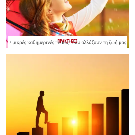
ΠΡΑΚΤΙΚΕΣ
7 μικρές καθημερινές “νίκες” που αλλάζουν τη ζωή μας