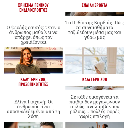
ΧΡΉΣΙΜΑ ΓΕΝΙΚΟΎ
ΕΝΔΙΑΦΈΡΟΝΤΑ
ΕΝΔΙΑΦΈΡΟΝΤΟΣ
Το Πεδίο της Καρδιάς: Πώς
Ο ψευδής εαυτός: Όταν ο
τα συναισθήματα
άνθρωπος μαθαίνει να
ταξιδεύουν μέσα μας και
υπάρχει όπως τον
γύρω μας
χρειάζονται
ΚΑΛΎΤΕΡΗ ΖΩΉ
,
ΚΑΛΎΤΕΡΗ ΖΩΉ
ΠΡΟΣΩΠΙΚΌΤΗΤΕΣ
Σε κάθε οικογένεια τα
Ελίνα Γιαχαλή: Οι
παιδιά δεν μεγαλώνουν
άνθρωποι είναι
απλώς, αναλαμβάνουν
αποσυνδεδεμένοι από τη
ρόλους… πολλές φορές
λύση
χωρίς επιλογή