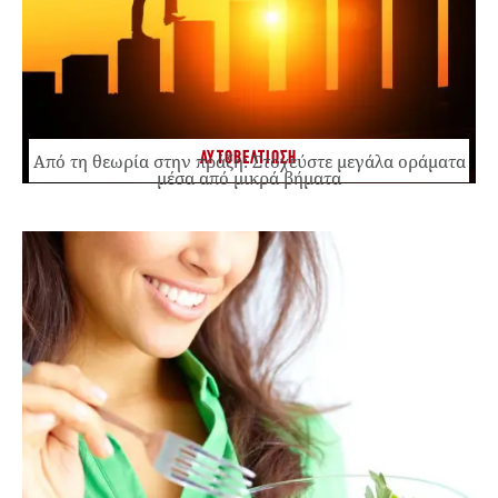
ΑΥΤΟΒΕΛΤΙΩΣΗ
Από τη θεωρία στην πράξη: Στοχεύστε μεγάλα οράματα
μέσα από μικρά βήματα