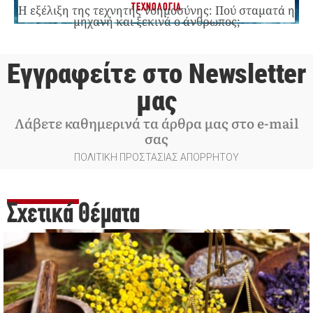
ΤΕΧΝΟΛΟΓΙΑ
Η εξέλιξη της τεχνητής νοημοσύνης: Πού σταματά η
μηχανή και ξεκινά ο άνθρωπος;
Εγγραφείτε στο Newsletter
μας
Λάβετε καθημερινά τα άρθρα μας στο e-mail
σας
ΠΟΛΙΤΙΚΗ ΠΡΟΣΤΑΣΙΑΣ ΑΠΟΡΡΗΤΟΥ
Σχετικά Θέματα