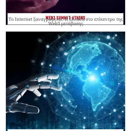
WEB3 SUMMIT ATHENS
Το Internet ξαναγράφεται. Η Ελλάδα στο επίκεντρο της
Web3 μετάβασης