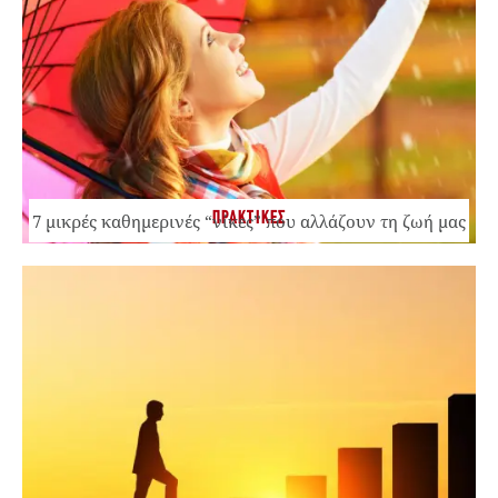
ΠΡΑΚΤΙΚΕΣ
7 μικρές καθημερινές “νίκες” που αλλάζουν τη ζωή μας