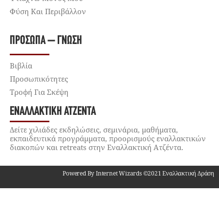
Φύση Και Περιβάλλον
ΠΡΌΣΩΠΑ – ΓΝΏΣΗ
Βιβλία
Προσωπικότητες
Τροφή Για Σκέψη
ΕΝΑΛΛΑΚΤΙΚΉ ΑΤΖΈΝΤΑ
Δείτε χιλιάδες εκδηλώσεις, σεμινάρια, μαθήματα,
εκπαιδευτικά προγράμματα, προορισμούς εναλλακτικών
διακοπών και retreats στην Εναλλακτική Ατζέντα.
Powered By Internet Wizards ©2021 Εναλλακτική Δράση