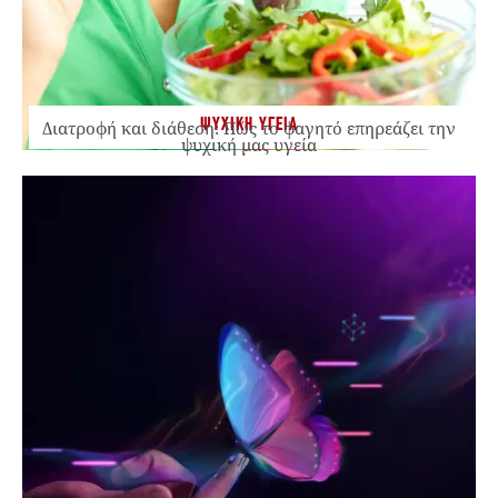
ΨΥΧΙΚΗ ΥΓΕΙΑ
Διατροφή και διάθεση: Πώς το φαγητό επηρεάζει την
ψυχική μας υγεία