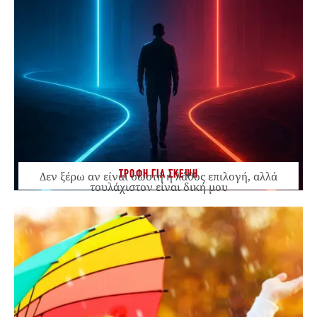
ΤΡΟΦΗ ΓΙΑ ΣΚΕΨΗ
Δεν ξέρω αν είναι σωστή ή λάθος επιλογή, αλλά
τουλάχιστον είναι δική μου