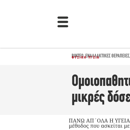
ΒΊΝΤΕΟ
,
ΕΝΑΛΛΑΚΤΙΚΈΣ ΘΕΡΑΠΕΊΕΣ
ΦΥΣΙΚΉ ΥΓΕΊΑ
Ομοιοπαθητι
μικρές δόσ
ΠΑΝΩ ΑΠ΄ΟΛΑ Η ΥΓΕΙΑ Μ
μέθοδος που ασκείται με