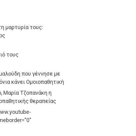
η μαρτυρία τους:
ος
γιό τους
αμαλούδη που γέννησε με
όνια κάνει Ομοιοπαθητική
, Μαρία Τζοπανάκη η
ιοπαθητικής θεραπείας
/www.youtube-
meborder=”0″