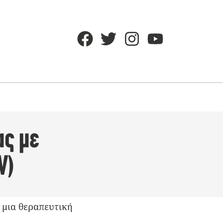
ας με
V)
μια θεραπευτική