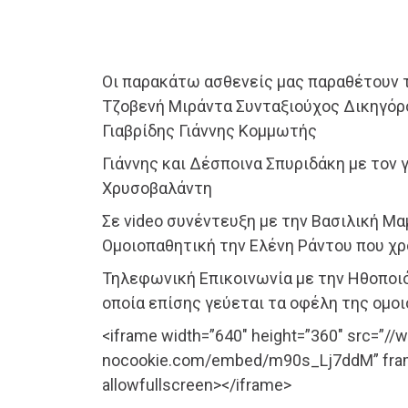
Οι παρακάτω ασθενείς μας παραθέτουν τ
Τζοβενή Μιράντα Συνταξιούχος Δικηγόρ
Γιαβρίδης Γιάννης Κομμωτής
Γιάννης και Δέσποινα Σπυριδάκη με τον 
Χρυσοβαλάντη
Σε video συνέντευξη με την Βασιλική Μ
Ομοιοπαθητική την Ελένη Ράντου που χρ
Τηλεφωνική Επικοινωνία με την Ηθοποιό
οποία επίσης γεύεται τα οφέλη της ομο
<iframe width=”640″ height=”360″ src=”/
nocookie.com/embed/m90s_Lj7ddM” fra
allowfullscreen></iframe>