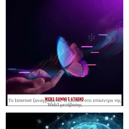
WEB3 SUMMIT ATHENS
Το Internet ξαναγράφεται. Η Ελλάδα στο επίκεντρο της
Web3 μετάβασης