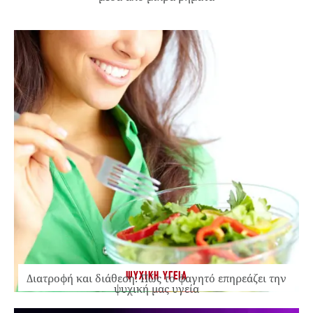
ΨΥΧΙΚΗ ΥΓΕΙΑ
Διατροφή και διάθεση: Πώς το φαγητό επηρεάζει την
ψυχική μας υγεία