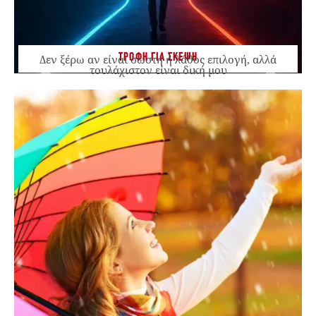
ΤΡΟΦΗ ΓΙΑ ΣΚΕΨΗ
Δεν ξέρω αν είναι σωστή ή λάθος επιλογή, αλλά
τουλάχιστον είναι δική μου