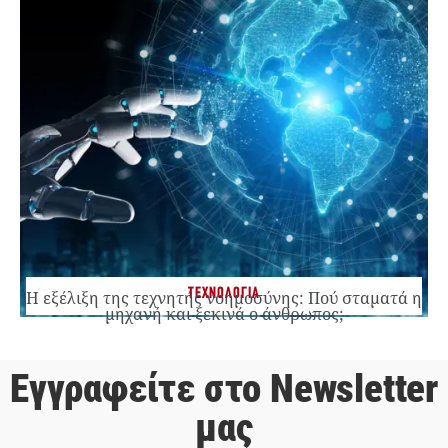
ΤΕΧΝΟΛΟΓΙΑ
Η εξέλιξη της τεχνητής νοημοσύνης: Πού σταματά η
μηχανή και ξεκινά ο άνθρωπος;
Εγγραφείτε στο Newsletter
μας