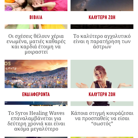
ΒΙΒΛΊΑ
ΚΑΛΎΤΕΡΗ ΖΩΉ
Οι σχέσεις θέλουν χέρια
Το καλύτερο αγχολυτικό
ενωμένα, ματιές καθαρές
είναι η παρατήρηση των
και καρδιά έτοιμη να
άστρων
μοιραστεί
ΕΝΔΙΑΦΈΡΟΝΤΑ
ΚΑΛΎΤΕΡΗ ΖΩΉ
Το Syros Healing Waves
Κάποια στιγμή κουράζεσαι
επαναλαμβάνεται για
να προσπαθείς να είσαι
δεύτερη χρονιά και είναι
“σωστός”
ακόμα μεγαλύτερο