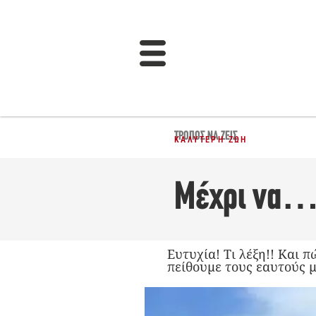
ΤΡΌΠΟΣ ΝΑ ΖΕΙΣ
ΚΑΛΎΤΕΡΗ ΖΩΉ
Μέχρι να… 
Ευτυχία! Τι λέξη!! Και 
πείθουμε τους εαυτούς μ