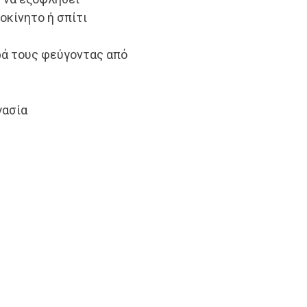
οκίνητο ή σπίτι
ερά τους φεύγοντας από
γασία