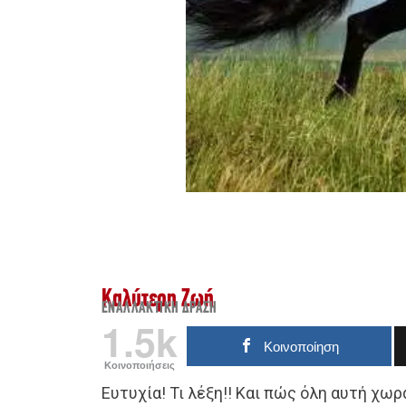
Καλύτερη Ζωή
ΕΝΑΛΛΑΚΤΙΚΉ ΔΡΆΣΗ
1.5k
Κοινοποίηση
Κοινοποιήσεις
Ευτυχία! Τι λέξη!! Και πώς όλη αυτή χωρ