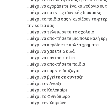
…μέχρι να αγοράσετε ένα καινούργιο αυτ
…μέχρι να πάτε τις ιδανικές διακοπές
…μέχρι τα παιδιά σας ν’ ανοίξουν τα φτ
την εστία σας
…μέχρι να τελειώσετε το σχολείο
…μέχρι να αποκτήσετε μια πολύ καλή ερ
…μέχρι να κερδίσετε πολλά χρήματα
…μέχρι να χάσετε 5 κιλά
…μέχρι να παντρευτείτε
…μέχρι να αποκτήσετε παιδιά
…μέχρι να πάρετε διαζύγιο
…μέχρι να βγείτε σε σύνταξη
…μέχρι την Άνοιξη
…μέχρι το Καλοκαίρι
…μέχρι το Φθινόπωρο
…μέχρι τον Χειμώνα