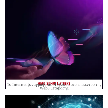
WEB3 SUMMIT ATHENS
Το Internet ξαναγράφεται. Η Ελλάδα στο επίκεντρο της
Web3 μετάβασης