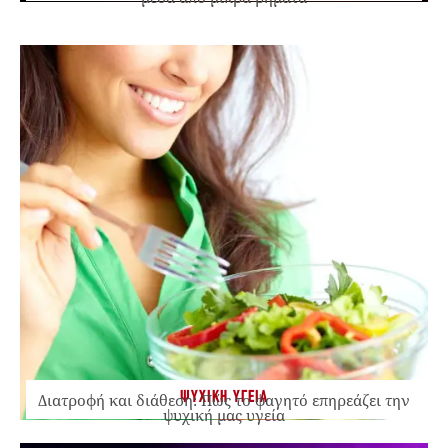
ΨΥΧΙΚΗ ΥΓΕΙΑ
Διατροφή και διάθεση: Πώς το φαγητό επηρεάζει την
ψυχική μας υγεία