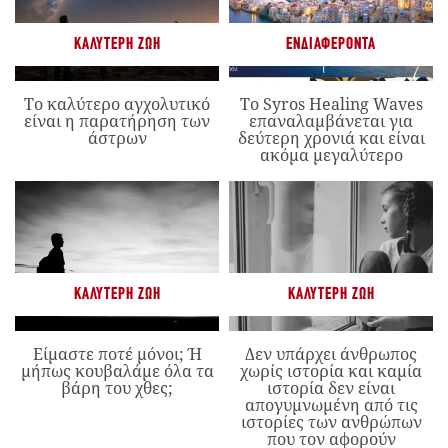
ΚΑΛΎΤΕΡΗ ΖΩΉ
ΕΝΔΙΑΦΈΡΟΝΤΑ
Το καλύτερο αγχολυτικό
Το Syros Healing Waves
είναι η παρατήρηση των
επαναλαμβάνεται για
άστρων
δεύτερη χρονιά και είναι
ακόμα μεγαλύτερο
ΚΑΛΎΤΕΡΗ ΖΩΉ
ΚΑΛΎΤΕΡΗ ΖΩΉ
Είμαστε ποτέ μόνοι; Ή
Δεν υπάρχει άνθρωπος
μήπως κουβαλάμε όλα τα
χωρίς ιστορία και καμία
βάρη του χθες;
ιστορία δεν είναι
απογυμνωμένη από τις
ιστορίες των ανθρώπων
που τον αφορούν