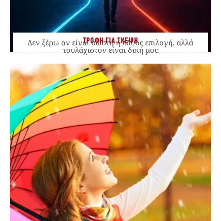
ΤΡΟΦΗ ΓΙΑ ΣΚΕΨΗ
Δεν ξέρω αν είναι σωστή ή λάθος επιλογή, αλλά
τουλάχιστον είναι δική μου