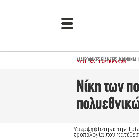
ΔΙΑΤΡΟΦΙΚΈΣ ΕΙΔΉΣΕΙΣ
,
ΚΟΙΝΩΝΊΑ
,
ΦΎΣΗ ΚΑΙ ΠΕΡΙΒΆΛΛΟΝ
Νίκη των πο
πολυεθνικώ
Υπερψηφίστηκε την Τρίτ
τροπολογία που κατέθεσ