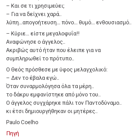
– Και σε τι χρησιμεύει;
– Για να δείχνει χαρά..
λύπη…απογοήτευση… πόνο… θυμό… ενθουσιασμό..
– Κύριε… είστε μεγαλοφυΐα!!
Αναφώνησε ο άγγελος..
Ακριβώς αυτό ήταν που έλειπε για να
συμπληρωθεί το πρότυπο..
Ο Θεός πρόσθεσε με ύφος μελαγχολικό:
– Δεν το έβαλα εγώ..
Όταν συναρμολόγησα όλα τα μέρη..
το δάκρυ εμφανίστηκε από μόνο του..
Ο άγγελος συγχάρηκε πάλι τον Παντοδύναμο..
κι έτσι δημιουργήθηκαν οι μητέρες..
Paulo Coelho
Πηγή