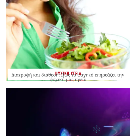
ΨΥΧΙΚΗ ΥΓΕΙΑ
Διατροφή και διάθεση: Πώς το φαγητό επηρεάζει την
ψυχική μας υγεία