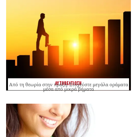
ΑΥΤΟΒΕΛΤΙΩΣΗ
Από τη θεωρία στην πράξη: Στοχεύστε μεγάλα οράματα
μέσα από μικρά βήματα