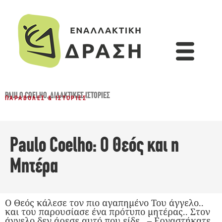
PAULO COELHO
,
ΔΙΔΑΚΤΙΚΈΣ ΙΣΤΟΡΊΕΣ
ΠΑΡΑΒΟΛΈΣ & ΙΣΤΟΡΊΕΣ
Paulo Coelho: Ο Θεός και η
Μητέρα
Ο Θεός κάλεσε τον πιο αγαπημένο Του άγγελο..
και του παρουσίασε ένα πρότυπο μητέρας.. Στον
άγγελο δεν άρεσε αυτό που είδε.. – Εργαστήκατε