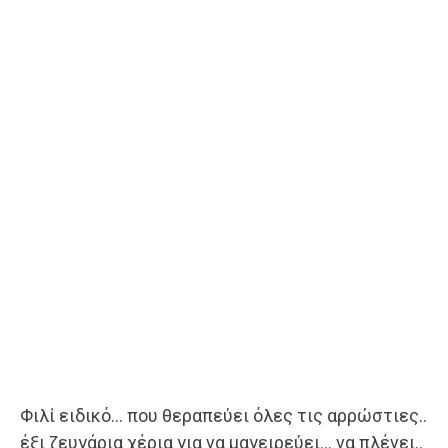
Φιλί ειδικό… που θεραπεύει όλες τις αρρώστιες..
έξι ζευγάρια χέρια για να μαγειρεύει… να πλένει..