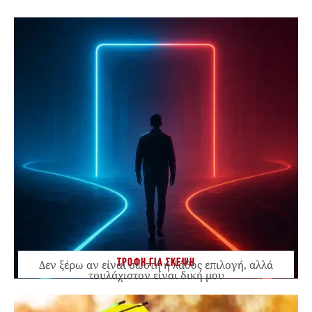
ΤΡΟΦΗ ΓΙΑ ΣΚΕΨΗ
Δεν ξέρω αν είναι σωστή ή λάθος επιλογή, αλλά
τουλάχιστον είναι δική μου