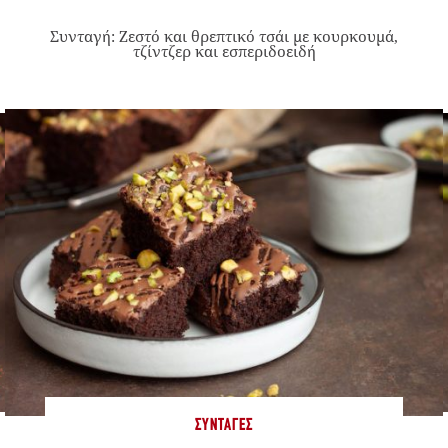
Συνταγή: Ζεστό και θρεπτικό τσάι με κουρκουμά,
τζίντζερ και εσπεριδοειδή
ΣΥΝΤΑΓΈΣ