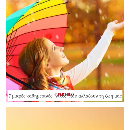
ΠΡΑΚΤΙΚΕΣ
7 μικρές καθημερινές “νίκες” που αλλάζουν τη ζωή μας