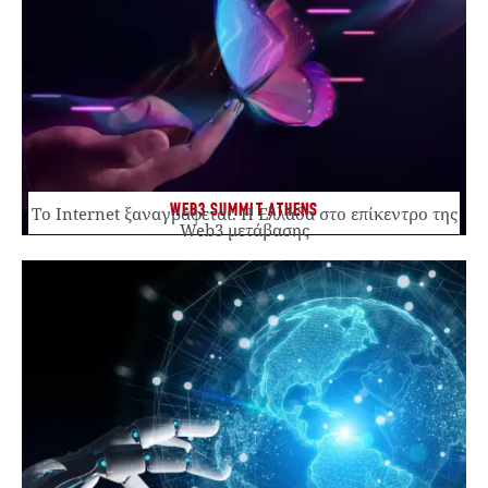
WEB3 SUMMIT ATHENS
Το Internet ξαναγράφεται. Η Ελλάδα στο επίκεντρο της
Web3 μετάβασης