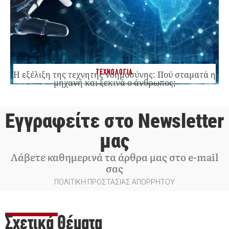
ΤΕΧΝΟΛΟΓΙΑ
Η εξέλιξη της τεχνητής νοημοσύνης: Πού σταματά η
μηχανή και ξεκινά ο άνθρωπος;
Εγγραφείτε στο Newsletter
μας
Λάβετε καθημερινά τα άρθρα μας στο e-mail
σας
ΠΟΛΙΤΙΚΗ ΠΡΟΣΤΑΣΙΑΣ ΑΠΟΡΡΗΤΟΥ
Σχετικά Θέματα