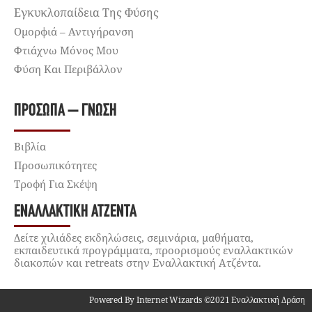
Εγκυκλοπαίδεια Της Φύσης
Ομορφιά – Αντιγήρανση
Φτιάχνω Μόνος Μου
Φύση Και Περιβάλλον
ΠΡΌΣΩΠΑ – ΓΝΏΣΗ
Βιβλία
Προσωπικότητες
Τροφή Για Σκέψη
ΕΝΑΛΛΑΚΤΙΚΉ ΑΤΖΈΝΤΑ
Δείτε χιλιάδες εκδηλώσεις, σεμινάρια, μαθήματα,
εκπαιδευτικά προγράμματα, προορισμούς εναλλακτικών
διακοπών και retreats στην Εναλλακτική Ατζέντα.
Powered By Internet Wizards ©2021 Εναλλακτική Δράση