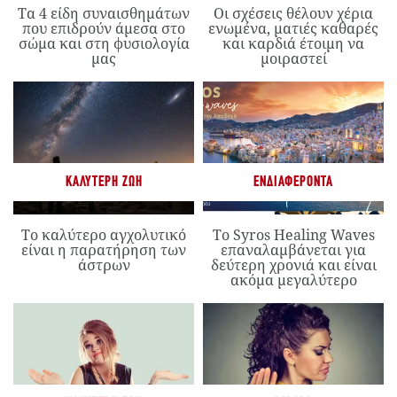
Τα 4 είδη συναισθημάτων
Οι σχέσεις θέλουν χέρια
που επιδρούν άμεσα στο
ενωμένα, ματιές καθαρές
σώμα και στη φυσιολογία
και καρδιά έτοιμη να
μας
μοιραστεί
ΚΑΛΎΤΕΡΗ ΖΩΉ
ΕΝΔΙΑΦΈΡΟΝΤΑ
Το καλύτερο αγχολυτικό
Το Syros Healing Waves
είναι η παρατήρηση των
επαναλαμβάνεται για
άστρων
δεύτερη χρονιά και είναι
ακόμα μεγαλύτερο