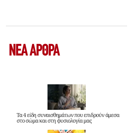
ΝΕΑ ΆΡΘΡΑ
Τα 4 είδη συναισθημάτων που επιδρούν άμεσα
στο σώμα και στη φυσιολογία μας