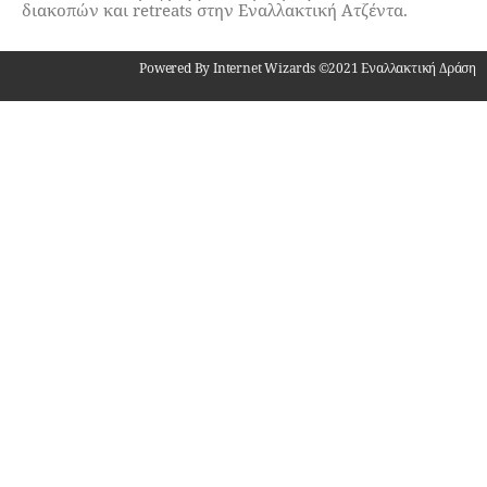
διακοπών και retreats στην Εναλλακτική Ατζέντα.
Powered By Internet Wizards ©2021 Εναλλακτική Δράση