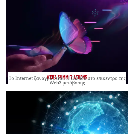
WEB3 SUMMIT ATHENS
Το Internet ξαναγράφεται. Η Ελλάδα στο επίκεντρο της
Web3 μετάβασης