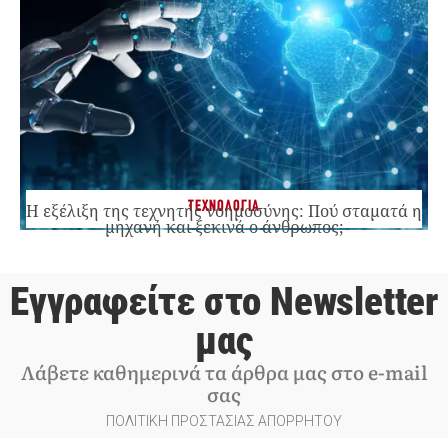
ΤΕΧΝΟΛΟΓΙΑ
Η εξέλιξη της τεχνητής νοημοσύνης: Πού σταματά η
μηχανή και ξεκινά ο άνθρωπος;
Εγγραφείτε στο Newsletter
μας
Λάβετε καθημερινά τα άρθρα μας στο e-mail
σας
ΠΟΛΙΤΙΚΗ ΠΡΟΣΤΑΣΙΑΣ ΑΠΟΡΡΗΤΟΥ