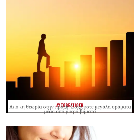
ΑΥΤΟΒΕΛΤΙΩΣΗ
Από τη θεωρία στην πράξη: Στοχεύστε μεγάλα οράματα
μέσα από μικρά βήματα