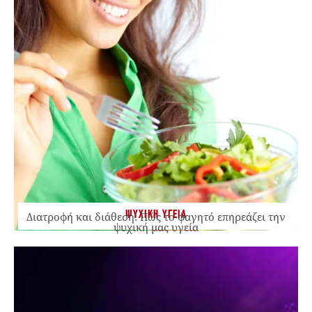
ΨΥΧΙΚΗ ΥΓΕΙΑ
Διατροφή και διάθεση: Πώς το φαγητό επηρεάζει την
ψυχική μας υγεία