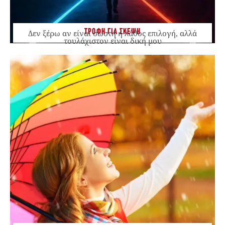
ΤΡΟΦΗ ΓΙΑ ΣΚΕΨΗ
Δεν ξέρω αν είναι σωστή ή λάθος επιλογή, αλλά
τουλάχιστον είναι δική μου