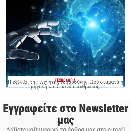
ΤΕΧΝΟΛΟΓΙΑ
Η εξέλιξη της τεχνητής νοημοσύνης: Πού σταματά η
μηχανή και ξεκινά ο άνθρωπος;
Εγγραφείτε στο Newsletter
μας
Λάβετε καθημερινά τα άρθρα μας στο e-mail