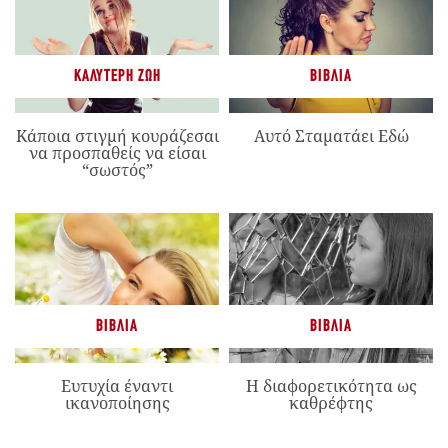
ΚΑΛΎΤΕΡΗ ΖΩΉ
ΒΙΒΛΊΑ
Κάποια στιγμή κουράζεσαι
Αυτό Σταματάει Εδώ
να προσπαθείς να είσαι
“σωστός”
ΒΙΒΛΊΑ
ΒΙΒΛΊΑ
Ευτυχία έναντι
Η διαφορετικότητα ως
ικανοποίησης
καθρέφτης