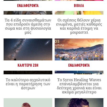
ΕΝΔΙΑΦΈΡΟΝΤΑ
ΒΙΒΛΊΑ
Τα 4 είδη συναισθημάτων
Οι σχέσεις θέλουν χέρια
που επιδρούν άμεσα στο
ενωμένα, ματιές καθαρές
σώμα και στη φυσιολογία
και καρδιά έτοιμη να
μας
μοιραστεί
ΚΑΛΎΤΕΡΗ ΖΩΉ
ΕΝΔΙΑΦΈΡΟΝΤΑ
Το καλύτερο αγχολυτικό
Το Syros Healing Waves
είναι η παρατήρηση των
επαναλαμβάνεται για
άστρων
δεύτερη χρονιά και είναι
ακόμα μεγαλύτερο