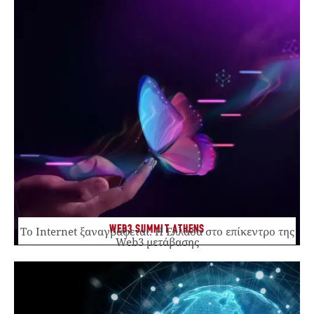
WEB3 SUMMIT ATHENS
Το Internet ξαναγράφεται. Η Ελλάδα στο επίκεντρο της
Web3 μετάβασης