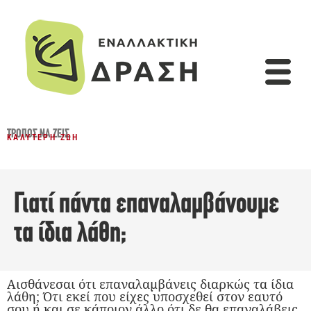
ΤΡΌΠΟΣ ΝΑ ΖΕΙΣ
ΚΑΛΎΤΕΡΗ ΖΩΉ
Γιατί πάντα επαναλαμβάνουμε
τα ίδια λάθη;
Αισθάνεσαι ότι επαναλαμβάνεις διαρκώς τα ίδια
λάθη; Ότι εκεί που είχες υποσχεθεί στον εαυτό
σου ή και σε κάποιον άλλο ότι δε θα επαναλάβεις