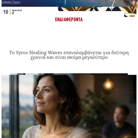
ΕΝΔΙΑΦΈΡΟΝΤΑ
Το Syros Healing Waves επαναλαμβάνεται για δεύτερη
χρονιά και είναι ακόμα μεγαλύτερο