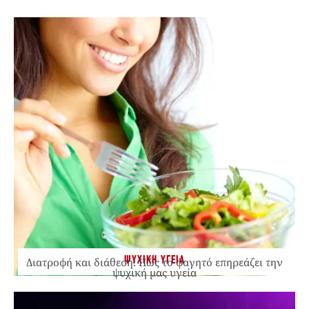
ΨΥΧΙΚΗ ΥΓΕΙΑ
Διατροφή και διάθεση: Πώς το φαγητό επηρεάζει την
ψυχική μας υγεία