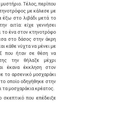
 μυστήριο. Τέλος, περίπου
κτηνοτρόφος με κάλεσε με
α έξω στο λιβάδι μετά το
ην αιτία: είχε γεννήσει
ει το ένα στον κτηνοτρόφο
έσα στο δάσος στην άκρη
αι κάθε νύχτα να μένει με
Σ που ήταν σε θέση να
της την θήλαζε μέχρι
αι έκανα έκκληση στον
ε το αρσενικό μοσχαράκι
, το οποίο οδηγήθηκε στην
ι τα μοσχαράκια κρέατος.
ο σκεπτικό που επέδειξε