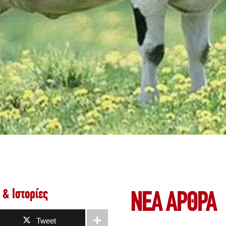
& Ιστορίες
ΝΕΑ ΆΡΘΡΑ
Tweet