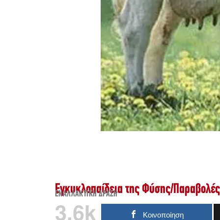
Εγκυκλοπαίδεια της Φύσης
/
Παραβολές 
ΕΝΑΛΛΑΚΤΙΚΉ ΔΡΆΣΗ
3.6k
Κοινοποίηση