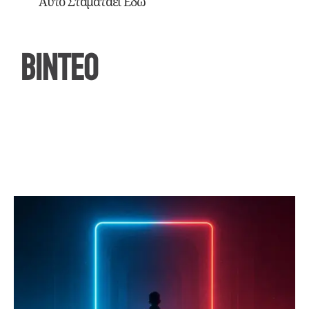
Αυτό Σταματάει Εδώ
ΒΙΝΤΕΟ