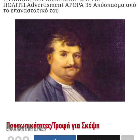
ΠΟΛΙΤΗ.Advertisment ΑΡΘΡΑ 35 Απόσπασμα από
το επαναστατικό του
Προσωπικότητες
/
Τροφή για Σκέψη
ΕΝΑΛΛΑΚΤΙΚΉ ΔΡΆΣΗ