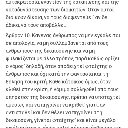
αυτοκρατορία, εναντίον της καταπίεσης και της
καταδυνάστευσης των διοικητών. Όταν αυτοί
διοικούν δίκαια, να τους διαφεντεύει˙ αν δε
άδικα, να τους αποβάλλει.
Άρθρον 10. Κανένας άνθρωπος να μην εγκαλείται
σε απολογία, να μη συλλαμβάνεται από τους
ανθρώπους της δικαιοσύνης και να μη
φυλακίζεται με άλλο τρόπον, παρά καθώς ορίζει
ο νόμος˙ δηλαδή, όταν αποδειχτεί φταίχτης ο
άνθρωπος και όχι κατά την φαντασία και τη
θέληση του κριτή. Κάθε κάτοικος όμως, όταν
κλιθεί στην κρίση, ή νόμιμα συλληφθεί από τους
υπηρέτες της δικαιοσύνης, πρέπει να υποταχτεί
αμέσως και να πηγαίνει να κριθεί˙ γιατί, αν
αντισταθεί και δεν θέλει να πηγαίνει στη
δικαιοσύνη, γίνεται φταίχτης˙ και είναι μεγάλο
σφάλμα όταν ο νόμος καλεί κάποιον άνθρωπο, και