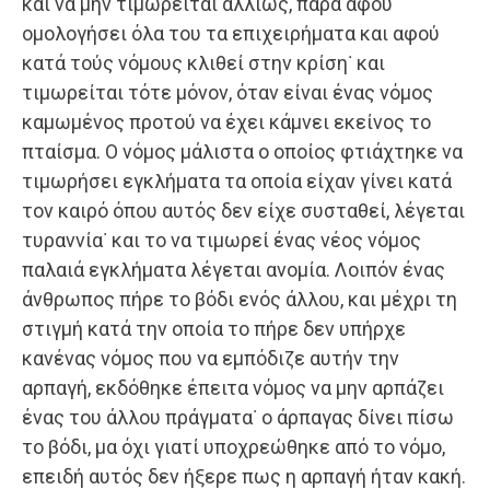
και να μην τιμωρείται αλλιώς, παρά αφού
ομολογήσει όλα του τα επιχειρήματα και αφού
κατά τούς νόμους κλιθεί στην κρίση˙ και
τιμωρείται τότε μόνον, όταν είναι ένας νόμος
καμωμένος προτού να έχει κάμνει εκείνος το
πταίσμα. Ο νόμος μάλιστα ο οποίος φτιάχτηκε να
τιμωρήσει εγκλήματα τα οποία είχαν γίνει κατά
τον καιρό όπου αυτός δεν είχε συσταθεί, λέγεται
τυραννία˙ και το να τιμωρεί ένας νέος νόμος
παλαιά εγκλήματα λέγεται ανομία. Λοιπόν ένας
άνθρωπος πήρε το βόδι ενός άλλου, και μέχρι τη
στιγμή κατά την οποία το πήρε δεν υπήρχε
κανένας νόμος που να εμπόδιζε αυτήν την
αρπαγή, εκδόθηκε έπειτα νόμος να μην αρπάζει
ένας του άλλου πράγματα˙ ο άρπαγας δίνει πίσω
το βόδι, μα όχι γιατί υποχρεώθηκε από το νόμο,
επειδή αυτός δεν ήξερε πως η αρπαγή ήταν κακή.