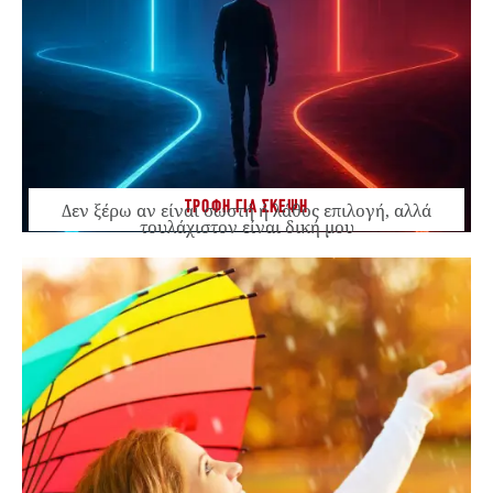
ΤΡΟΦΗ ΓΙΑ ΣΚΕΨΗ
Δεν ξέρω αν είναι σωστή ή λάθος επιλογή, αλλά
τουλάχιστον είναι δική μου