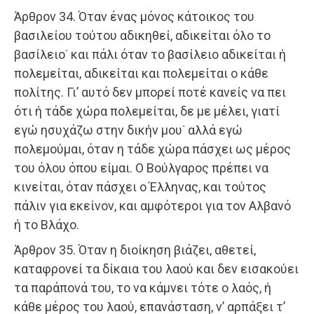
Άρθρον 34. Όταν ένας μόνος κάτοικος του
βασιλείου τούτου αδικηθεί, αδικείται όλο το
βασίλειο˙ και πάλι όταν το βασίλειο αδικείται ή
πολεμείται, αδικείται και πολεμείται ο κάθε
πολίτης. Γι’ αυτό δεν μπορεί ποτέ κανείς να πει
ότι ή τάδε χώρα πολεμείται, δε με μέλει, γιατί
εγώ ησυχάζω στην δικήν μου˙ αλλά εγώ
πολεμούμαι, όταν η τάδε χώρα πάσχει ως μέρος
του όλου όπου είμαι. Ο Βούλγαρος πρέπει να
κινείται, όταν πάσχει ο Έλληνας, και τούτος
πάλιν για εκείνον, και αμφότεροι για τον Αλβανό
ή το Βλάχο.
Άρθρον 35. Όταν η διοίκηση βιάζει, αθετεί,
καταφρονεί τα δίκαια του λαού και δεν εισακούει
τα παράπονά του, το να κάμνει τότε ο λαός, ή
κάθε μέρος του λαού, επανάσταση, ν’ αρπάξει τ’