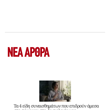
ΝΕΑ ΆΡΘΡΑ
Τα 4 είδη συναισθημάτων που επιδρούν άμεσα