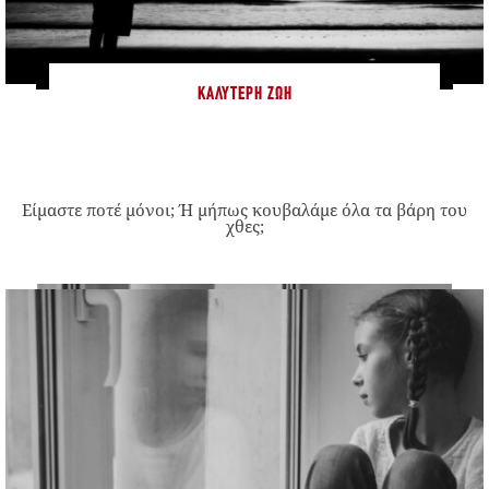
ΚΑΛΎΤΕΡΗ ΖΩΉ
Είμαστε ποτέ μόνοι; Ή μήπως κουβαλάμε όλα τα βάρη του
χθες;