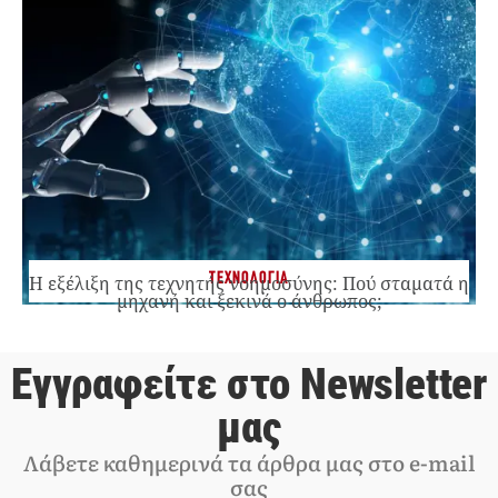
ΤΕΧΝΟΛΟΓΙΑ
Η εξέλιξη της τεχνητής νοημοσύνης: Πού σταματά η
μηχανή και ξεκινά ο άνθρωπος;
Εγγραφείτε στο Newsletter
μας
Λάβετε καθημερινά τα άρθρα μας στο e-mail
σας