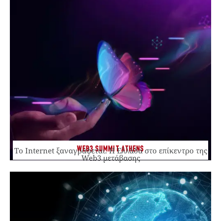
WEB3 SUMMIT ATHENS
Το Internet ξαναγράφεται. Η Ελλάδα στο επίκεντρο της
Web3 μετάβασης