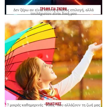
ΤΡΟΦΗ ΓΙΑ ΣΚΕΨΗ
Δεν ξέρω αν είναι σωστή ή λάθος επιλογή, αλλά
τουλάχιστον είναι δική μου
ΠΡΑΚΤΙΚΕΣ
7 μικρές καθημερινές “νίκες” που αλλάζουν τη ζωή μας