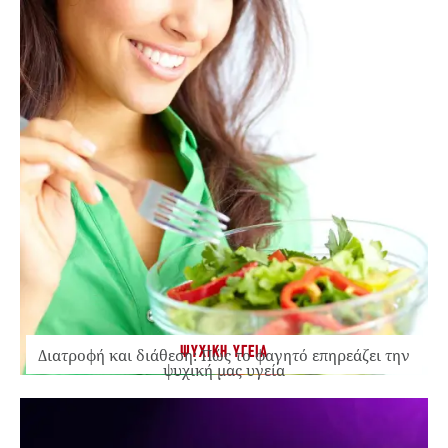
ΨΥΧΙΚΗ ΥΓΕΙΑ
Διατροφή και διάθεση: Πώς το φαγητό επηρεάζει την
ψυχική μας υγεία