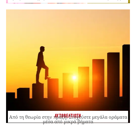
ΑΥΤΟΒΕΛΤΙΩΣΗ
Από τη θεωρία στην πράξη: Στοχεύστε μεγάλα οράματα
μέσα από μικρά βήματα