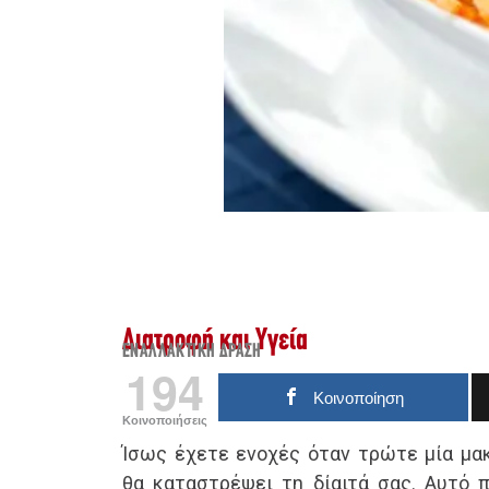
Διατροφή και Υγεία
ΕΝΑΛΛΑΚΤΙΚΉ ΔΡΆΣΗ
194
Κοινοποίηση
Κοινοποιήσεις
Ίσως έχετε ενοχές όταν τρώτε μία μα
θα καταστρέψει τη δίαιτά σας. Αυτό π