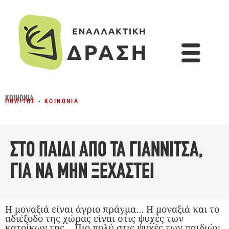
ΚΟΙΝΩΝΊΑ
ΠΟΛΊΤΗΣ - ΚΟΙΝΩΝΊΑ
ΣΤΟ ΠΑΙΔΙ ΑΠΟ ΤΑ ΓΙΑΝΝΙΤΣΑ,
ΓΙΑ ΝΑ ΜΗΝ ΞΕΧΑΣΤΕΙ
H μοναξιά είναι άγριο πράγμα… Η μοναξιά και το
αδιέξοδο της χώρας είναι στις ψυχές των
κατοίκων της… Πιο πολύ στις ψυχές των παιδιών