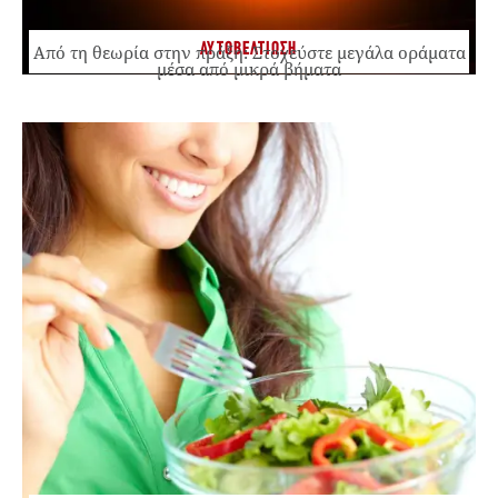
ΑΥΤΟΒΕΛΤΙΩΣΗ
Από τη θεωρία στην πράξη: Στοχεύστε μεγάλα οράματα
μέσα από μικρά βήματα