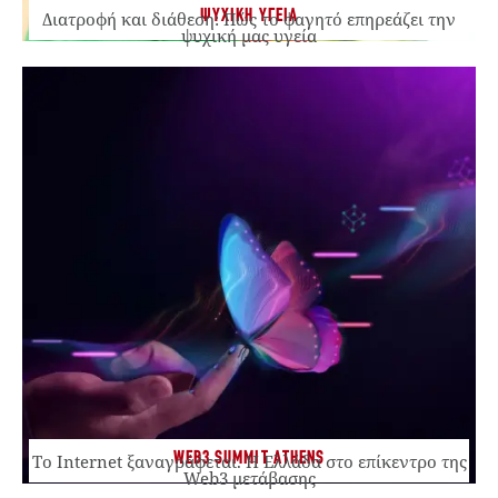
ΨΥΧΙΚΗ ΥΓΕΙΑ
Διατροφή και διάθεση: Πώς το φαγητό επηρεάζει την
ψυχική μας υγεία
WEB3 SUMMIT ATHENS
Το Internet ξαναγράφεται. Η Ελλάδα στο επίκεντρο της
Web3 μετάβασης