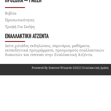
ΠΡΌΣΩΠΑ – ΓΝΏΣΗ
Βιβλία
Προσωπικότητες
Τροφή Για Σκέψη
ΕΝΑΛΛΑΚΤΙΚΉ ΑΤΖΈΝΤΑ
Δείτε χιλιάδες εκδηλώσεις, σεμινάρια, μαθήματα,
εκπαιδευτικά προγράμματα, προορισμούς εναλλακτικών
διακοπών και retreats στην Εναλλακτική Ατζέντα.
Powered By Internet Wizards ©2021 Εναλλακτική Δράση