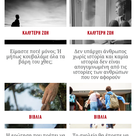
ΚΑΛΎΤΕΡΗ ΖΩΉ
ΚΑΛΎΤΕΡΗ ΖΩΉ
Είμαστε ποτέ μόνοι; Ή
Δεν υπάρχει άνθρωπος
μήπως κουβαλάμε όλα τα
χωρίς ιστορία και καμία
βάρη του χθες;
ιστορία δεν είναι
απογυμνωμένη από τις
ιστορίες των ανθρώπων
που τον αφορούν
ΒΙΒΛΊΑ
ΒΙΒΛΊΑ
Η ερώτηση που πρέπει να
Το σχολείο θα έπρεπε να