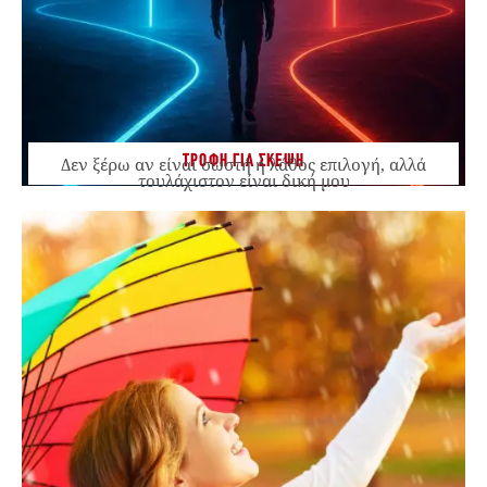
ΤΡΟΦΗ ΓΙΑ ΣΚΕΨΗ
Δεν ξέρω αν είναι σωστή ή λάθος επιλογή, αλλά
τουλάχιστον είναι δική μου