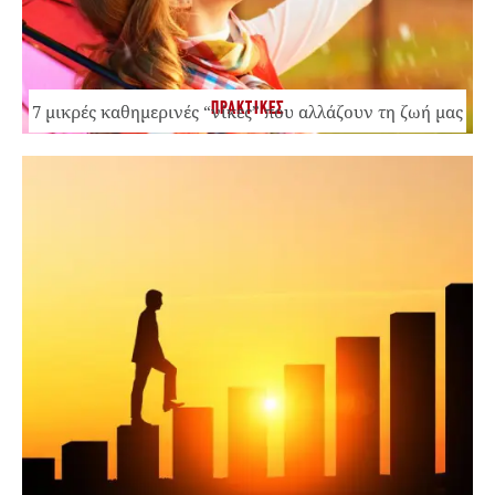
ΠΡΑΚΤΙΚΕΣ
7 μικρές καθημερινές “νίκες” που αλλάζουν τη ζωή μας