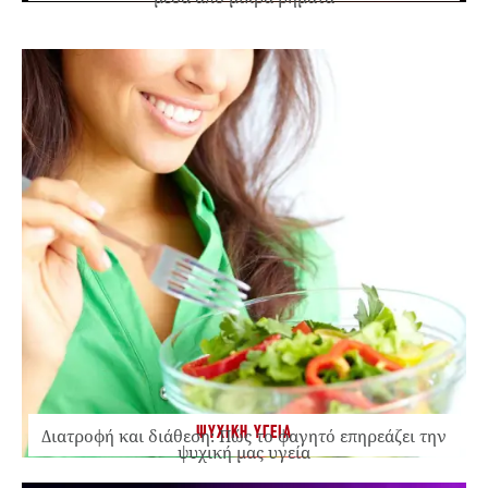
ΨΥΧΙΚΗ ΥΓΕΙΑ
Διατροφή και διάθεση: Πώς το φαγητό επηρεάζει την
ψυχική μας υγεία