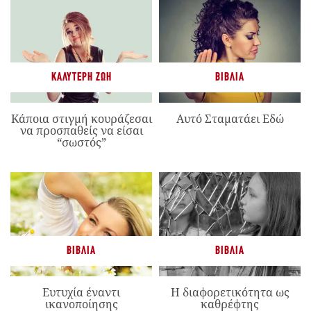
ΚΑΛΎΤΕΡΗ ΖΩΉ
ΒΙΒΛΊΑ
Κάποια στιγμή κουράζεσαι
Αυτό Σταματάει Εδώ
να προσπαθείς να είσαι
“σωστός”
ΒΙΒΛΊΑ
ΒΙΒΛΊΑ
Ευτυχία έναντι
Η διαφορετικότητα ως
ικανοποίησης
καθρέφτης