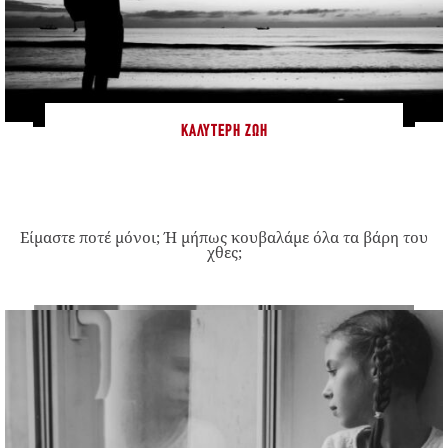
ΚΑΛΎΤΕΡΗ ΖΩΉ
Είμαστε ποτέ μόνοι; Ή μήπως κουβαλάμε όλα τα βάρη του
χθες;