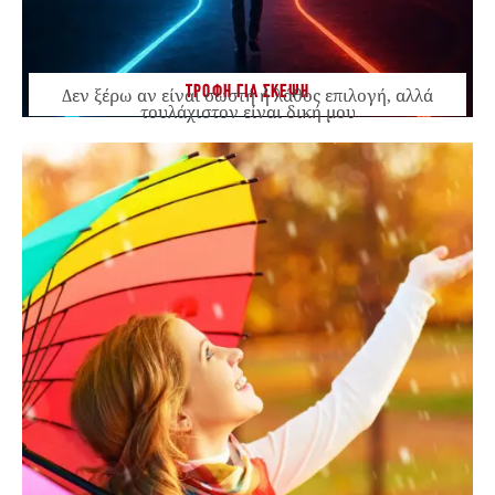
ΤΡΟΦΗ ΓΙΑ ΣΚΕΨΗ
Δεν ξέρω αν είναι σωστή ή λάθος επιλογή, αλλά
τουλάχιστον είναι δική μου