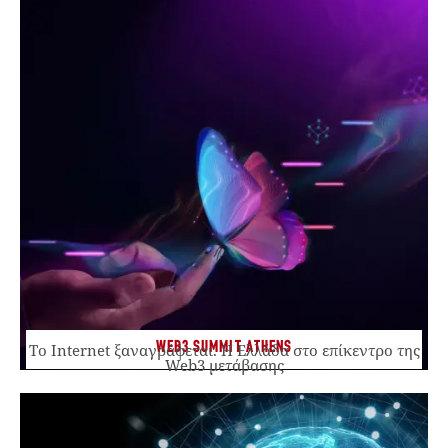
WEB3 SUMMIT ATHENS
Το Internet ξαναγράφεται. Η Ελλάδα στο επίκεντρο της
Web3 μετάβασης