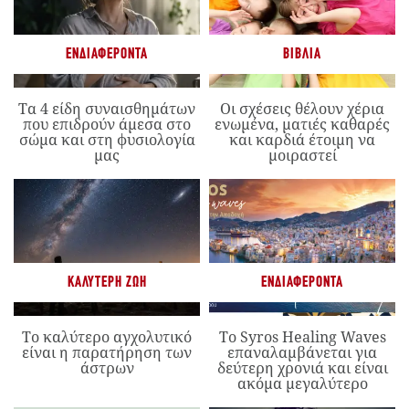
ΕΝΔΙΑΦΈΡΟΝΤΑ
ΒΙΒΛΊΑ
Τα 4 είδη συναισθημάτων
Οι σχέσεις θέλουν χέρια
που επιδρούν άμεσα στο
ενωμένα, ματιές καθαρές
σώμα και στη φυσιολογία
και καρδιά έτοιμη να
μας
μοιραστεί
ΚΑΛΎΤΕΡΗ ΖΩΉ
ΕΝΔΙΑΦΈΡΟΝΤΑ
Το καλύτερο αγχολυτικό
Το Syros Healing Waves
είναι η παρατήρηση των
επαναλαμβάνεται για
άστρων
δεύτερη χρονιά και είναι
ακόμα μεγαλύτερο