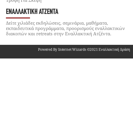
Τροφή Για Σκέψη
ΕΝΑΛΛΑΚΤΙΚΉ ΑΤΖΈΝΤΑ
Δείτε χιλιάδες εκδηλώσεις, σεμινάρια, μαθήματα,
εκπαιδευτικά προγράμματα, προορισμούς εναλλακτικών
διακοπών και retreats στην Εναλλακτική Ατζέντα.
Powered By Internet Wizards ©2021 Εναλλακτική Δράση