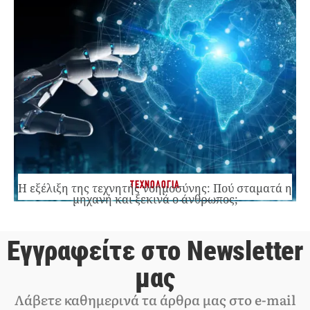
ΤΕΧΝΟΛΟΓΙΑ
Η εξέλιξη της τεχνητής νοημοσύνης: Πού σταματά η
μηχανή και ξεκινά ο άνθρωπος;
Εγγραφείτε στο Newsletter
μας
Λάβετε καθημερινά τα άρθρα μας στο e-mail