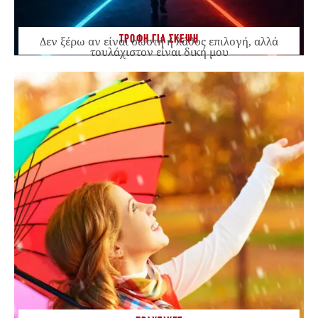
ΤΡΟΦΗ ΓΙΑ ΣΚΕΨΗ
Δεν ξέρω αν είναι σωστή ή λάθος επιλογή, αλλά
τουλάχιστον είναι δική μου