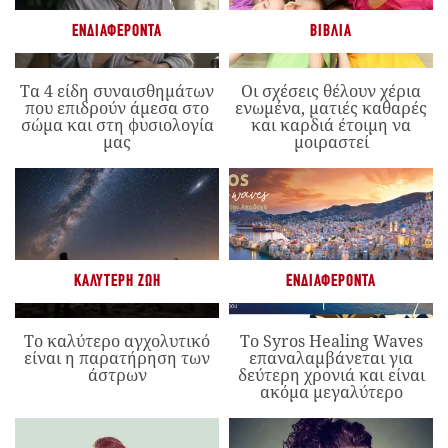
ΕΝΔΙΑΦΈΡΟΝΤΑ
ΒΙΒΛΊΑ
Τα 4 είδη συναισθημάτων
Οι σχέσεις θέλουν χέρια
που επιδρούν άμεσα στο
ενωμένα, ματιές καθαρές
σώμα και στη φυσιολογία
και καρδιά έτοιμη να
μας
μοιραστεί
ΚΑΛΎΤΕΡΗ ΖΩΉ
ΕΝΔΙΑΦΈΡΟΝΤΑ
Το καλύτερο αγχολυτικό
Το Syros Healing Waves
είναι η παρατήρηση των
επαναλαμβάνεται για
άστρων
δεύτερη χρονιά και είναι
ακόμα μεγαλύτερο