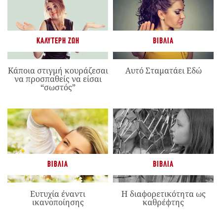
ΚΑΛΎΤΕΡΗ ΖΩΉ
ΒΙΒΛΊΑ
Κάποια στιγμή κουράζεσαι
Αυτό Σταματάει Εδώ
να προσπαθείς να είσαι
“σωστός”
ΒΙΒΛΊΑ
ΒΙΒΛΊΑ
Ευτυχία έναντι
Η διαφορετικότητα ως
ικανοποίησης
καθρέφτης