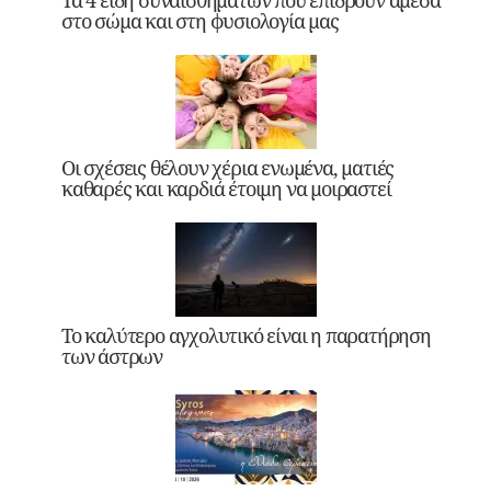
Τα 4 είδη συναισθημάτων που επιδρούν άμεσα
στο σώμα και στη φυσιολογία μας
Οι σχέσεις θέλουν χέρια ενωμένα, ματιές
καθαρές και καρδιά έτοιμη να μοιραστεί
Το καλύτερο αγχολυτικό είναι η παρατήρηση
των άστρων