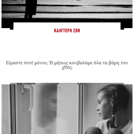
ΚΑΛΎΤΕΡΗ ΖΩΉ
Είμαστε ποτέ μόνοι; Ή μήπως κουβαλάμε όλα τα βάρη του
χθες;