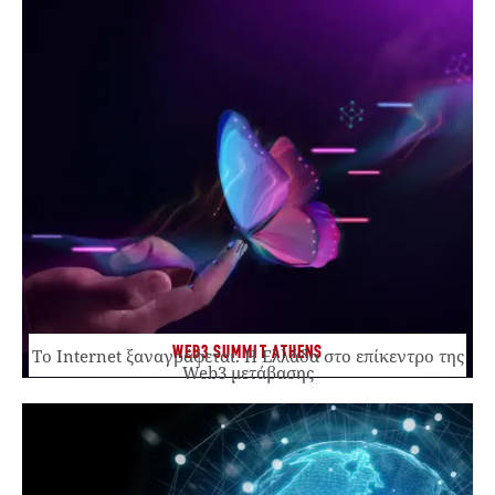
WEB3 SUMMIT ATHENS
Το Internet ξαναγράφεται. Η Ελλάδα στο επίκεντρο της
Web3 μετάβασης