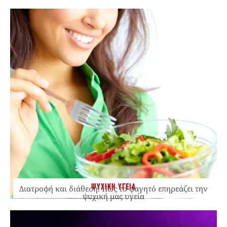
ΨΥΧΙΚΗ ΥΓΕΙΑ
Διατροφή και διάθεση: Πώς το φαγητό επηρεάζει την
ψυχική μας υγεία