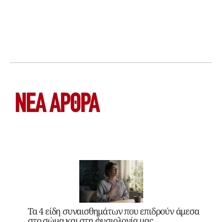
ΝΕΑ ΆΡΘΡΑ
Τα 4 είδη συναισθημάτων που επιδρούν άμεσα
στο σώμα και στη φυσιολογία μας