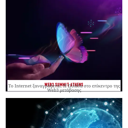
WEB3 SUMMIT ATHENS
Το Internet ξαναγράφεται. Η Ελλάδα στο επίκεντρο της
Web3 μετάβασης