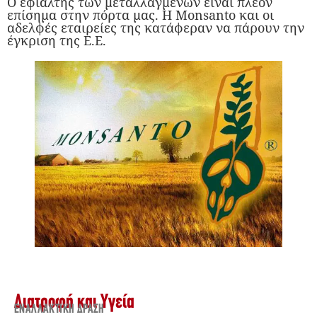
Ο εφιάλτης των μεταλλαγμένων είναι πλέον
επίσημα στην πόρτα μας. Η Monsanto και οι
αδελφές εταιρείες της κατάφεραν να πάρουν την
έγκριση της Ε.Ε.
Διατροφή και Υγεία
ΕΝΑΛΛΑΚΤΙΚΉ ΔΡΆΣΗ