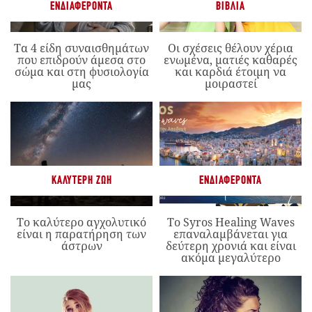
ΕΝΔΙΑΦΈΡΟΝΤΑ
ΒΙΒΛΊΑ
Τα 4 είδη συναισθημάτων
Οι σχέσεις θέλουν χέρια
που επιδρούν άμεσα στο
ενωμένα, ματιές καθαρές
σώμα και στη φυσιολογία
και καρδιά έτοιμη να
μας
μοιραστεί
ΚΑΛΎΤΕΡΗ ΖΩΉ
ΕΝΔΙΑΦΈΡΟΝΤΑ
Το καλύτερο αγχολυτικό
Το Syros Healing Waves
είναι η παρατήρηση των
επαναλαμβάνεται για
άστρων
δεύτερη χρονιά και είναι
ακόμα μεγαλύτερο