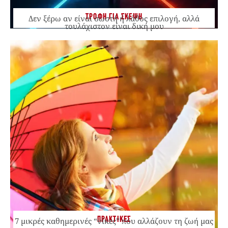
ΤΡΟΦΗ ΓΙΑ ΣΚΕΨΗ
Δεν ξέρω αν είναι σωστή ή λάθος επιλογή, αλλά
τουλάχιστον είναι δική μου
ΠΡΑΚΤΙΚΕΣ
7 μικρές καθημερινές “νίκες” που αλλάζουν τη ζωή μας