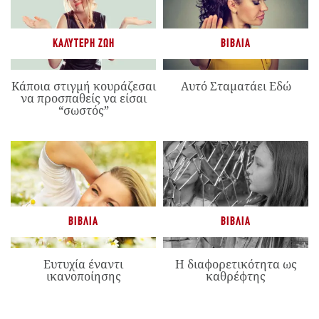
ΚΑΛΎΤΕΡΗ ΖΩΉ
ΒΙΒΛΊΑ
Κάποια στιγμή κουράζεσαι
Αυτό Σταματάει Εδώ
να προσπαθείς να είσαι
“σωστός”
ΒΙΒΛΊΑ
ΒΙΒΛΊΑ
Ευτυχία έναντι
Η διαφορετικότητα ως
ικανοποίησης
καθρέφτης