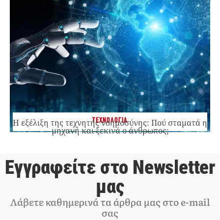
ΤΕΧΝΟΛΟΓΙΑ
Η εξέλιξη της τεχνητής νοημοσύνης: Πού σταματά η
μηχανή και ξεκινά ο άνθρωπος;
Εγγραφείτε στο Newsletter
μας
Λάβετε καθημερινά τα άρθρα μας στο e-mail
σας