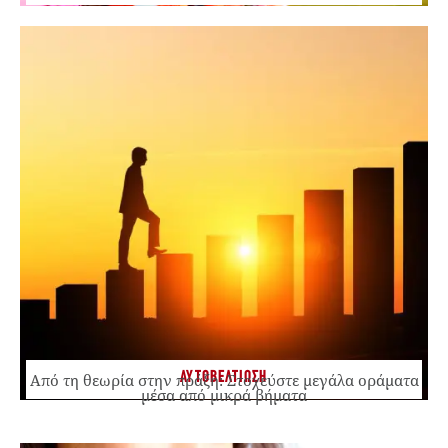
ΑΥΤΟΒΕΛΤΙΩΣΗ
Από τη θεωρία στην πράξη: Στοχεύστε μεγάλα οράματα
μέσα από μικρά βήματα