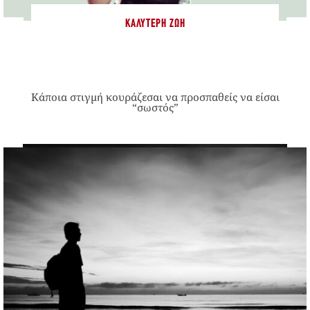
ΚΑΛΎΤΕΡΗ ΖΩΉ
Κάποια στιγμή κουράζεσαι να προσπαθείς να είσαι
“σωστός”