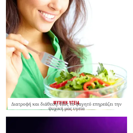
ΨΥΧΙΚΗ ΥΓΕΙΑ
Διατροφή και διάθεση: Πώς το φαγητό επηρεάζει την
ψυχική μας υγεία