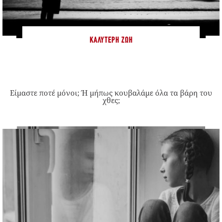
ΚΑΛΎΤΕΡΗ ΖΩΉ
Είμαστε ποτέ μόνοι; Ή μήπως κουβαλάμε όλα τα βάρη του
χθες;